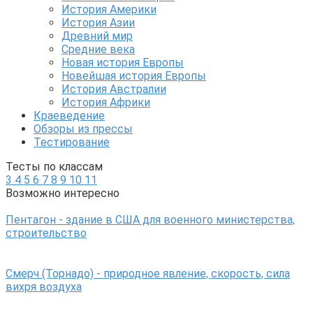
История Америки
История Азии
Древний мир
Средние века
Новая история Европы
Новейшая история Европы
История Австралии
История Африки
Краеведение
Обзоры из прессы
Тестирование
Тесты по классам
3
4
5
6
7
8
9
10
11
Возможно интересно
Пентагон - здание в США для военного министерства,
строительство
Смерч (Торнадо) - природное явление, скорость, сила
вихря воздуха