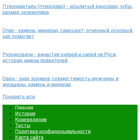
Птеродактиль (птерозавр) - крылатый динозавр, зубы,
размер экземпляра
Опал - камень, минерал, самоцвет, огненный, розовый,
как помогает
Рюриковичи - династия князей и царей на Руси,
история, имена правителей
Овен - знак зодиака, совместимость мужчины и
женщины, камень и минерал
Показать все
Главная
История
Краеведение
Тесты
Политика конфиденциальности
Карта сайта