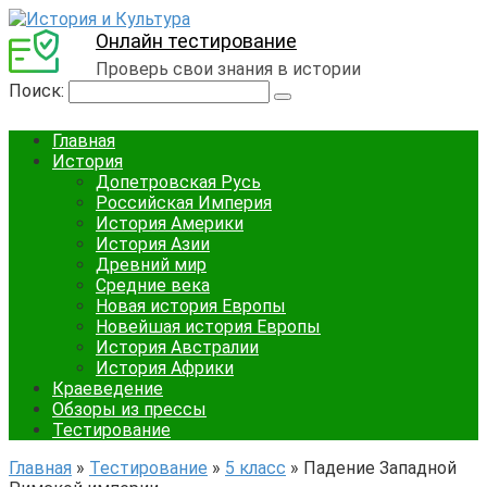
Онлайн тестирование
Проверь свои знания в истории
Поиск:
Главная
История
Допетровская Русь
Российская Империя
История Америки
История Азии
Древний мир
Средние века
Новая история Европы
Новейшая история Европы
История Австралии
История Африки
Краеведение
Обзоры из прессы
Тестирование
Главная
»
Тестирование
»
5 класс
»
Падение Западной