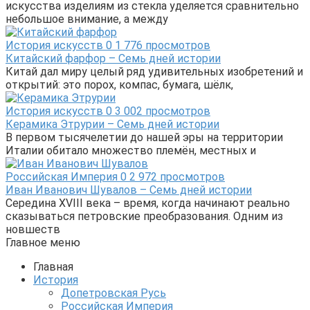
искусства изделиям из стекла уделяется сравнительно
небольшое внимание, а между
История искусств
0
1 776 просмотров
Китайский фарфор – Семь дней истории
Китай дал миру целый ряд удивительных изобретений и
открытий: это порох, компас, бумага, шёлк,
История искусств
0
3 002 просмотров
Керамика Этрурии – Семь дней истории
В первом тысячелетии до нашей эры на территории
Италии обитало множество племён, местных и
Российская Империя
0
2 972 просмотров
Иван Иванович Шувалов – Семь дней истории
Середина XVIII века – время, когда начинают реально
сказываться петровские преобразования. Одним из
новшеств
Главное меню
Главная
История
Допетровская Русь
Российская Империя