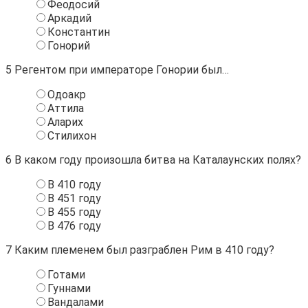
Феодосий
Аркадий
Константин
Гонорий
5
Регентом при императоре Гонории был…
Одоакр
Аттила
Аларих
Стилихон
6
В каком году произошла битва на Каталаунских полях?
В 410 году
В 451 году
В 455 году
В 476 году
7
Каким племенем был разграблен Рим в 410 году?
Готами
Гуннами
Вандалами