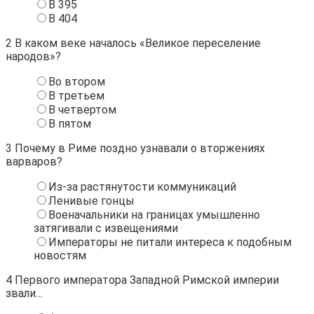
В 395
В 404
2
В каком веке началось «Великое переселение
народов»?
Во втором
В третьем
В четвертом
В пятом
3
Почему в Риме поздно узнавали о вторжениях
варваров?
Из-за растянутости коммуникаций
Ленивые гонцы
Военачальники на границах умышленно
затягивали с извещениями
Императоры не питали интереса к подобным
новостям
4
Первого императора Западной Римской империи
звали…