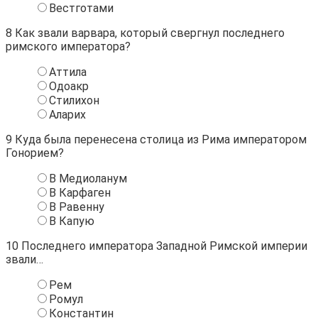
Вестготами
8
Как звали варвара, который свергнул последнего
римского императора?
Аттила
Одоакр
Стилихон
Аларих
9
Куда была перенесена столица из Рима императором
Гонорием?
В Медиоланум
В Карфаген
В Равенну
В Капую
10
Последнего императора Западной Римской империи
звали…
Рем
Ромул
Константин