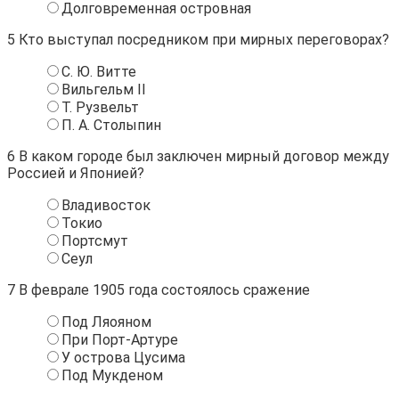
Долговременная островная
5
Кто выступал посредником при мирных переговорах?
С. Ю. Витте
Вильгельм II
Т. Рузвельт
П. А. Столыпин
6
В каком городе был заключен мирный договор между
Россией и Японией?
Владивосток
Токио
Портсмут
Сеул
7
В феврале 1905 года состоялось сражение
Под Ляояном
При Порт-Артуре
У острова Цусима
Под Мукденом