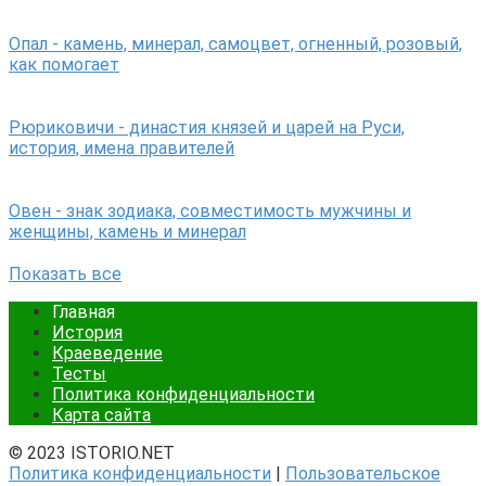
Опал - камень, минерал, самоцвет, огненный, розовый,
как помогает
Рюриковичи - династия князей и царей на Руси,
история, имена правителей
Овен - знак зодиака, совместимость мужчины и
женщины, камень и минерал
Показать все
Главная
История
Краеведение
Тесты
Политика конфиденциальности
Карта сайта
© 2023 ISTORIO.NET
Политика конфиденциальности
|
Пользовательское