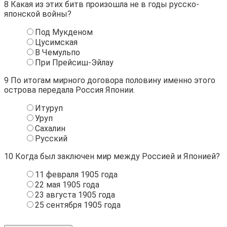
8
Какая из этих битв произошла не в годы русско-
японской войны?
Под Мукденом
Цусимская
В Чемульпо
При Прейсиш-Эйлау
9
По итогам мирного договора половину именно этого
острова передала Россия Японии.
Итуруп
Уруп
Сахалин
Русский
10
Когда был заключен мир между Россией и Японией?
11 февраля 1905 года
22 мая 1905 года
23 августа 1905 года
25 сентября 1905 года