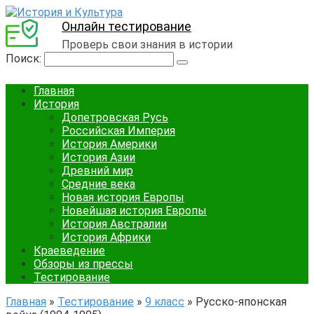
Онлайн тестирование
Проверь свои знания в истории
Поиск:
Главная
История
Допетровская Русь
Российская Империя
История Америки
История Азии
Древний мир
Средние века
Новая история Европы
Новейшая история Европы
История Австралии
История Африки
Краеведение
Обзоры из прессы
Тестирование
Главная
»
Тестирование
»
9 класс
»
Русско-японская