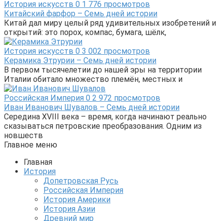
История искусств
0
1 776 просмотров
Китайский фарфор – Семь дней истории
Китай дал миру целый ряд удивительных изобретений и
открытий: это порох, компас, бумага, шёлк,
История искусств
0
3 002 просмотров
Керамика Этрурии – Семь дней истории
В первом тысячелетии до нашей эры на территории
Италии обитало множество племён, местных и
Российская Империя
0
2 972 просмотров
Иван Иванович Шувалов – Семь дней истории
Середина XVIII века – время, когда начинают реально
сказываться петровские преобразования. Одним из
новшеств
Главное меню
Главная
История
Допетровская Русь
Российская Империя
История Америки
История Азии
Древний мир