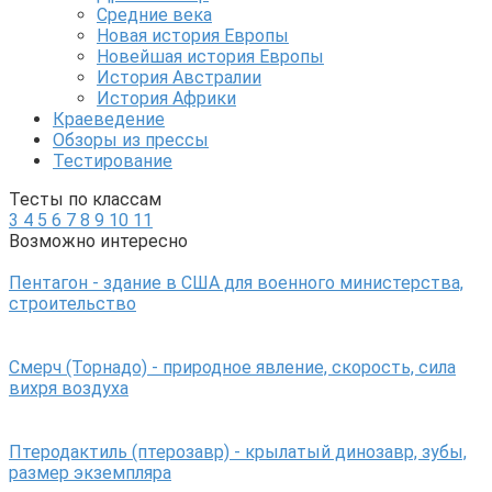
Средние века
Новая история Европы
Новейшая история Европы
История Австралии
История Африки
Краеведение
Обзоры из прессы
Тестирование
Тесты по классам
3
4
5
6
7
8
9
10
11
Возможно интересно
Пентагон - здание в США для военного министерства,
строительство
Смерч (Торнадо) - природное явление, скорость, сила
вихря воздуха
Птеродактиль (птерозавр) - крылатый динозавр, зубы,
размер экземпляра