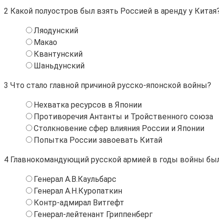
2
Какой полуостров был взять Россией в аренду у Китая
Ляодунский
Макао
Квантунский
Шаньдунский
3
Что стало главной причиной русско-японской войны?
Нехватка ресурсов в Японии
Противоречия Антанты и Тройственного союза
Столкновение сфер влияния России и Японии
Попытка России завоевать Китай
4
Главнокомандующий русской армией в годы войны бы
Генерал А.В.Каульбарс
Генерал А.Н.Куропаткин
Контр-адмирал Витгефт
Генерал-лейтенант Гриппенберг