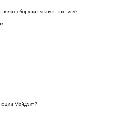
ктивно-оборонительную тактику?
их
олюции Мейдзи»?