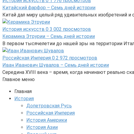
История искусств
0
1 776 просмотров
Китайский фарфор – Семь дней истории
Китай дал миру целый ряд удивительных изобретений и от
История искусств
0
3 002 просмотров
Керамика Этрурии – Семь дней истории
В первом тысячелетии до нашей эры на территории Ита
Российская Империя
0
2 972 просмотров
Иван Иванович Шувалов – Семь дней истории
Середина XVIII века – время, когда начинают реально 
Главное меню
Главная
История
Допетровская Русь
Российская Империя
История Америки
История Азии