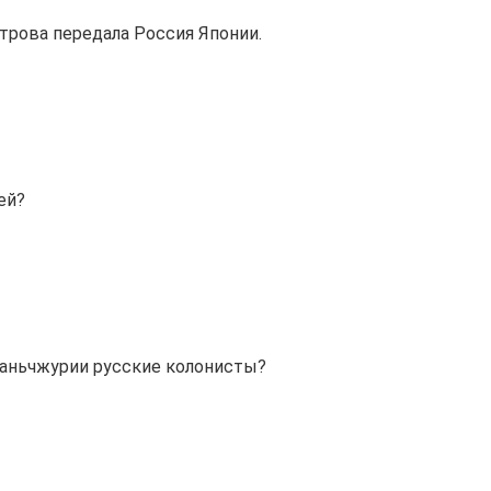
трова передала Россия Японии.
ей?
Маньчжурии русские колонисты?