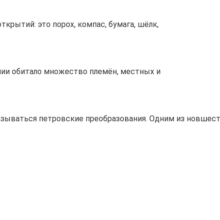
крытий: это порох, компас, бумага, шёлк,
лии обитало множество племён, местных и
сказываться петровские преобразования. Одним из новшес