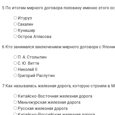
5
По итогам мирного договора половину именно этого ос
Итуруп
Сахалин
Кунашир
Остров Атласова
6
Кто занимался заключением мирного договора с Япони
П. А. Столыпин
С. Ю. Витте
Николай II
Григорий Распутин
7
Как называлась железная дорога, которую строили в 
Китайско-Восточная железная дорога
Маньчжурская железная дорога
Русская железная дорога
Китайско-Российская железная дорога