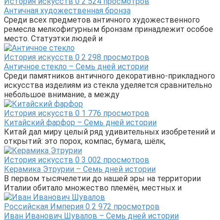
История искусств
0
2 524 просмотров
Античная художественная бронза
Среди всех предметов античного художественного
ремесла мелкофигурным бронзам принадлежит особое
место. Статуэтки людей и
История искусств
0
2 298 просмотров
Античное стекло – Семь дней истории
Среди памятников античного декоративно-прикладного
искусства изделиям из стекла уделяется сравнительно
небольшое внимание, а между
История искусств
0
1 776 просмотров
Китайский фарфор – Семь дней истории
Китай дал миру целый ряд удивительных изобретений и
открытий: это порох, компас, бумага, шёлк,
История искусств
0
3 002 просмотров
Керамика Этрурии – Семь дней истории
В первом тысячелетии до нашей эры на территории
Италии обитало множество племён, местных и
Российская Империя
0
2 972 просмотров
Иван Иванович Шувалов – Семь дней истории