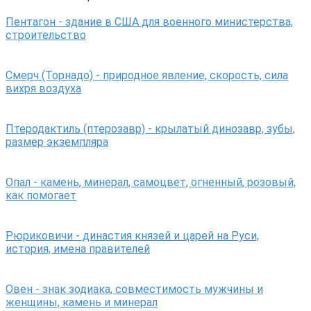
Пентагон - здание в США для военного министерства,
строительство
Смерч (Торнадо) - природное явление, скорость, сила
вихря воздуха
Птеродактиль (птерозавр) - крылатый динозавр, зубы,
размер экземпляра
Опал - камень, минерал, самоцвет, огненный, розовый,
как помогает
Рюриковичи - династия князей и царей на Руси,
история, имена правителей
Овен - знак зодиака, совместимость мужчины и
женщины, камень и минерал