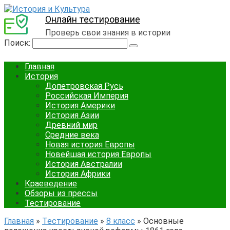
Онлайн тестирование
Проверь свои знания в истории
Поиск:
Главная
История
Допетровская Русь
Российская Империя
История Америки
История Азии
Древний мир
Средние века
Новая история Европы
Новейшая история Европы
История Австралии
История Африки
Краеведение
Обзоры из прессы
Тестирование
Главная
»
Тестирование
»
8 класс
»
Основные