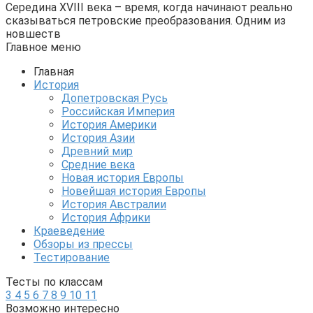
Середина XVIII века – время, когда начинают реально
сказываться петровские преобразования. Одним из
новшеств
Главное меню
Главная
История
Допетровская Русь
Российская Империя
История Америки
История Азии
Древний мир
Средние века
Новая история Европы
Новейшая история Европы
История Австралии
История Африки
Краеведение
Обзоры из прессы
Тестирование
Тесты по классам
3
4
5
6
7
8
9
10
11
Возможно интересно