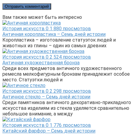
Вам также может быть интересно
История искусств
0
1 880 просмотров
Античная коропластика – Семь дней истории
Коропластика – изготовление статуэток людей и
животных из глины – один из самых древних
История искусств
0
2 524 просмотров
Античная художественная бронза
Среди всех предметов античного художественного
ремесла мелкофигурным бронзам принадлежит особое
место. Статуэтки людей и
История искусств
0
2 298 просмотров
Античное стекло – Семь дней истории
Среди памятников античного декоративно-прикладного
искусства изделиям из стекла уделяется сравнительно
небольшое внимание, а между
История искусств
0
1 776 просмотров
Китайский фарфор – Семь дней истории