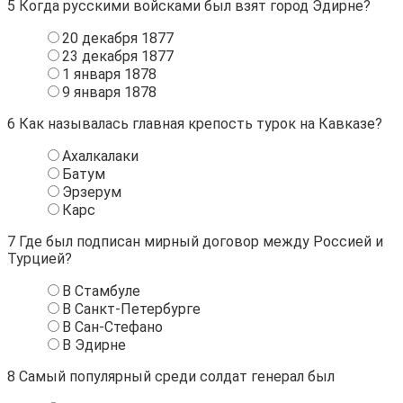
5
Когда русскими войсками был взят город Эдирне?
20 декабря 1877
23 декабря 1877
1 января 1878
9 января 1878
6
Как называлась главная крепость турок на Кавказе?
Ахалкалаки
Батум
Эрзерум
Карс
7
Где был подписан мирный договор между Россией и
Турцией?
В Стамбуле
В Санкт-Петербурге
В Сан-Стефано
В Эдирне
8
Самый популярный среди солдат генерал был