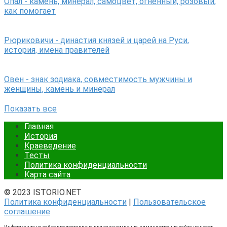
Опал - камень, минерал, самоцвет, огненный, розовый,
как помогает
Рюриковичи - династия князей и царей на Руси,
история, имена правителей
Овен - знак зодиака, совместимость мужчины и
женщины, камень и минерал
Показать все
Главная
История
Краеведение
Тесты
Политика конфиденциальности
Карта сайта
© 2023 ISTORIO.NET
Политика конфиденциальности
|
Пользовательское
соглашение