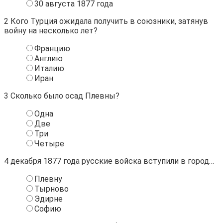
30 августа 1877 года
2
Кого Турция ожидала получить в союзники, затянув
войну на несколько лет?
Францию
Англию
Италию
Иран
3
Сколько было осад Плевны?
Одна
Две
Три
Четыре
4
декабря 1877 года русские войска вступили в город…
Плевну
Тырново
Эдирне
Софию