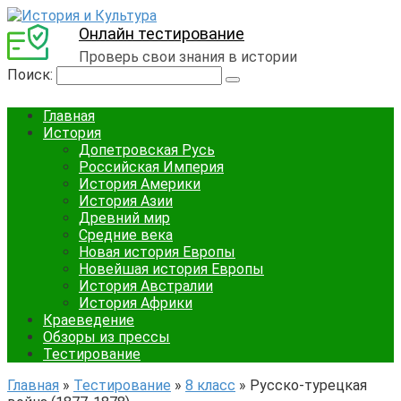
Онлайн тестирование
Проверь свои знания в истории
Поиск:
Главная
История
Допетровская Русь
Российская Империя
История Америки
История Азии
Древний мир
Средние века
Новая история Европы
Новейшая история Европы
История Австралии
История Африки
Краеведение
Обзоры из прессы
Тестирование
Главная
»
Тестирование
»
8 класс
»
Русско-турецкая