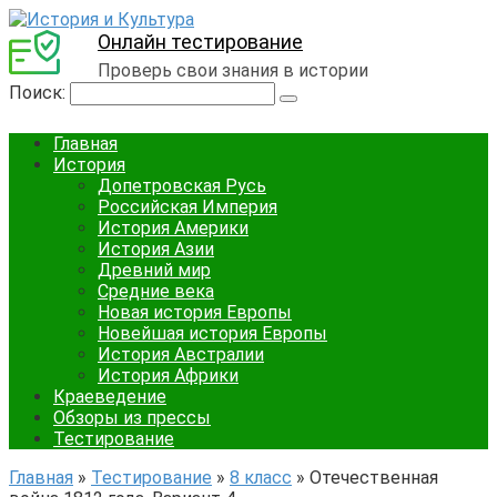
Онлайн тестирование
Проверь свои знания в истории
Поиск:
Главная
История
Допетровская Русь
Российская Империя
История Америки
История Азии
Древний мир
Средние века
Новая история Европы
Новейшая история Европы
История Австралии
История Африки
Краеведение
Обзоры из прессы
Тестирование
Главная
»
Тестирование
»
8 класс
»
Отечественная