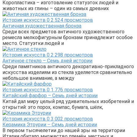
Коропластика – изготовление статуэток людей и
животных из глины – один из самых древних
История искусств
0
2 524 просмотров
Античная художественная бронза
Среди всех предметов античного художественного
ремесла мелкофигурным бронзам принадлежит особое
место. Статуэтки людей и
История искусств
0
2 298 просмотров
Античное стекло – Семь дней истории
Среди памятников античного декоративно-прикладного
искусства изделиям из стекла уделяется сравнительно
небольшое внимание, а между
История искусств
0
1 776 просмотров
Китайский фарфор – Семь дней истории
Китай дал миру целый ряд удивительных изобретений и
открытий: это порох, компас, бумага, шёлк,
История искусств
0
3 002 просмотров
Керамика Этрурии – Семь дней истории
В первом тысячелетии до нашей эры на территории
Италии обитало множество племён, местных и