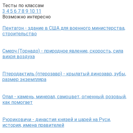
Тесты по классам
3
4
5
6
7
8
9
10
11
Возможно интересно
Пентагон - здание в США для военного министерства,
строительство
Смерч (Торнадо) - природное явление, скорость, сила
вихря воздуха
Птеродактиль (птерозавр) - крылатый динозавр, зубы,
размер экземпляра
Опал - камень, минерал, самоцвет, огненный, розовый,
как помогает
Рюриковичи - династия князей и царей на Руси,
история, имена правителей