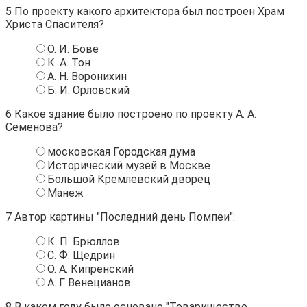
5
По проекту какого архитектора был построен Храм
Христа Спасителя?
О. И. Бове
К. А. Тон
А. Н. Воронихин
Б. И. Орловский
6
Какое здание было построено по проекту А. А.
Семенова?
московская Городская дума
Исторический музей в Москве
Большой Кремлевский дворец
Манеж
7
Автор картины "Последний день Помпеи":
К. П. Брюллов
С. Ф. Щедрин
О. А. Кипренский
А. Г. Венецианов
8
В каком году было основано "Товарищество