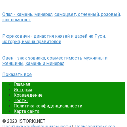
Опал - камень, минерал, самоцвет, огненный, розовый,
как помогает
Рюриковичи - династия князей и царей на Руси,
история, имена правителей
Овен - знак зодиака, совместимость мужчины и
женщины, камень и минерал
Показать все
Главная
История
Краеведение
Тесты
Политика конфиденциальности
Карта сайта
© 2023 ISTORIO.NET
Политика конфиденциальности
|
Пользовательское