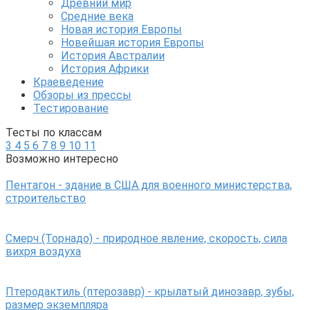
Древний мир
Средние века
Новая история Европы
Новейшая история Европы
История Австралии
История Африки
Краеведение
Обзоры из прессы
Тестирование
Тесты по классам
3
4
5
6
7
8
9
10
11
Возможно интересно
Пентагон - здание в США для военного министерства,
строительство
Смерч (Торнадо) - природное явление, скорость, сила
вихря воздуха
Птеродактиль (птерозавр) - крылатый динозавр, зубы,
размер экземпляра