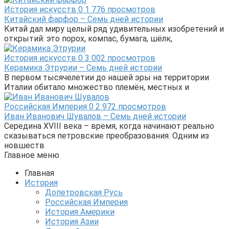
История искусств
0
1 776 просмотров
Китайский фарфор – Семь дней истории
Китай дал миру целый ряд удивительных изобретений и
открытий: это порох, компас, бумага, шёлк,
История искусств
0
3 002 просмотров
Керамика Этрурии – Семь дней истории
В первом тысячелетии до нашей эры на территории
Италии обитало множество племён, местных и
Российская Империя
0
2 972 просмотров
Иван Иванович Шувалов – Семь дней истории
Середина XVIII века – время, когда начинают реально
сказываться петровские преобразования. Одним из
новшеств
Главное меню
Главная
История
Допетровская Русь
Российская Империя
История Америки
История Азии