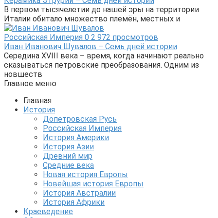
Керамика Этрурии – Семь дней истории
В первом тысячелетии до нашей эры на территории
Италии обитало множество племён, местных и
Российская Империя
0
2 972 просмотров
Иван Иванович Шувалов – Семь дней истории
Середина XVIII века – время, когда начинают реально
сказываться петровские преобразования. Одним из
новшеств
Главное меню
Главная
История
Допетровская Русь
Российская Империя
История Америки
История Азии
Древний мир
Средние века
Новая история Европы
Новейшая история Европы
История Австралии
История Африки
Краеведение