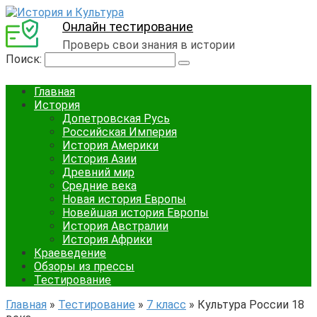
Онлайн тестирование
Проверь свои знания в истории
Поиск:
Главная
История
Допетровская Русь
Российская Империя
История Америки
История Азии
Древний мир
Средние века
Новая история Европы
Новейшая история Европы
История Австралии
История Африки
Краеведение
Обзоры из прессы
Тестирование
Главная
»
Тестирование
»
7 класс
»
Культура России 18