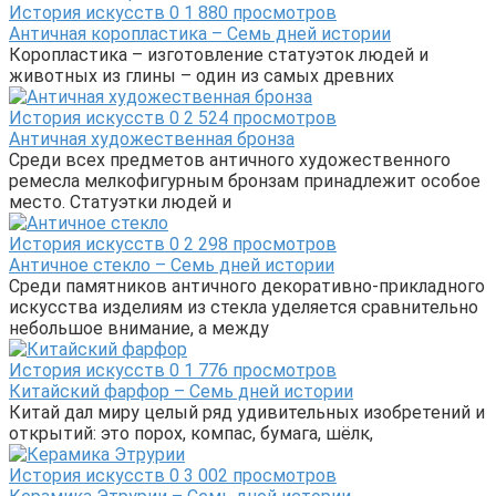
История искусств
0
1 880 просмотров
Античная коропластика – Семь дней истории
Коропластика – изготовление статуэток людей и
животных из глины – один из самых древних
История искусств
0
2 524 просмотров
Античная художественная бронза
Среди всех предметов античного художественного
ремесла мелкофигурным бронзам принадлежит особое
место. Статуэтки людей и
История искусств
0
2 298 просмотров
Античное стекло – Семь дней истории
Среди памятников античного декоративно-прикладного
искусства изделиям из стекла уделяется сравнительно
небольшое внимание, а между
История искусств
0
1 776 просмотров
Китайский фарфор – Семь дней истории
Китай дал миру целый ряд удивительных изобретений и
открытий: это порох, компас, бумага, шёлк,
История искусств
0
3 002 просмотров