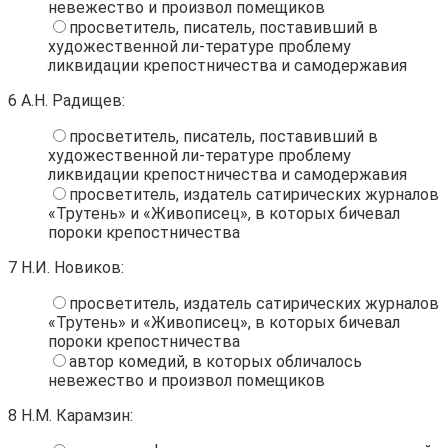
невежество и произвол помещиков
просветитель, писатель, поставивший в
художественной ли-тературе проблему
ликвидации крепостничества и самодержавия
6
А.Н. Радищев:
просветитель, писатель, поставивший в
художественной ли-тературе проблему
ликвидации крепостничества и самодержавия
просветитель, издатель сатирических журналов
«Трутень» и «Живописец», в которых бичевал
пороки крепостничества
7
Н.И. Новиков:
просветитель, издатель сатирических журналов
«Трутень» и «Живописец», в которых бичевал
пороки крепостничества
автор комедий, в которых обличалось
невежество и произвол помещиков
8
Н.М. Карамзин: