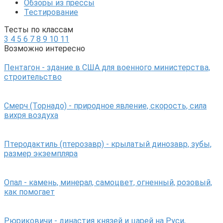
Обзоры из прессы
Тестирование
Тесты по классам
3
4
5
6
7
8
9
10
11
Возможно интересно
Пентагон - здание в США для военного министерства,
строительство
Смерч (Торнадо) - природное явление, скорость, сила
вихря воздуха
Птеродактиль (птерозавр) - крылатый динозавр, зубы,
размер экземпляра
Опал - камень, минерал, самоцвет, огненный, розовый,
как помогает
Рюриковичи - династия князей и царей на Руси,