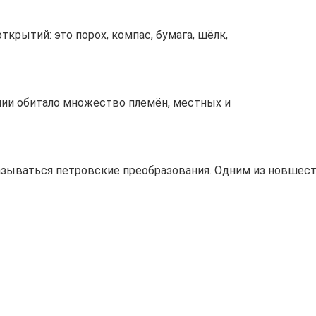
крытий: это порох, компас, бумага, шёлк,
лии обитало множество племён, местных и
сказываться петровские преобразования. Одним из новшес