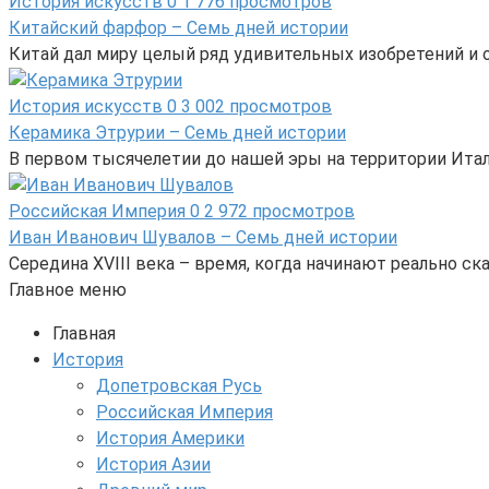
История искусств
0
1 776 просмотров
Китайский фарфор – Семь дней истории
Китай дал миру целый ряд удивительных изобретений и от
История искусств
0
3 002 просмотров
Керамика Этрурии – Семь дней истории
В первом тысячелетии до нашей эры на территории Ита
Российская Империя
0
2 972 просмотров
Иван Иванович Шувалов – Семь дней истории
Середина XVIII века – время, когда начинают реально 
Главное меню
Главная
История
Допетровская Русь
Российская Империя
История Америки
История Азии