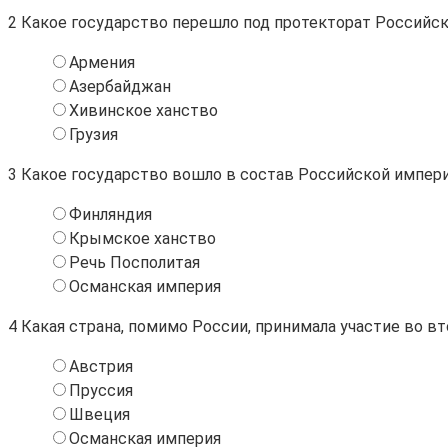
2
Какое государство перешло под протекторат Российск
Армения
Азербайджан
Хивинское ханство
Грузия
3
Какое государство вошло в состав Российской импери
Финляндия
Крымское ханство
Речь Посполитая
Османская империя
4
Какая страна, помимо России, принимала участие во в
Австрия
Пруссия
Швеция
Османская империя