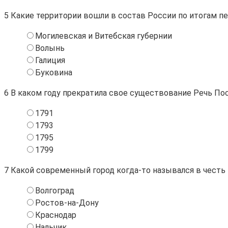
5
Какие территории вошли в состав России по итогам пе
Могилевская и Витебская губернии
Волынь
Галиция
Буковина
6
В каком году прекратила свое существование Речь По
1791
1793
1795
1799
7
Какой современный город когда-то назывался в честь
Волгоград
Ростов-на-Дону
Краснодар
Нальчик