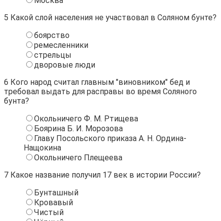
Москва
5
Какой слой населения не участвовал в Соляном бунте?
боярство
ремесленники
стрельцы
дворовые люди
6
Кого народ считал главным "виновником" бед и
требовал выдать для расправы во время Соляного
бунта?
Окольничего Ф. М. Ртищева
Боярина Б. И. Морозова
Главу Посольского приказа А. Н. Ордина-
Нащокина
Окольничего Плещеева
7
Какое название получил 17 век в истории России?
Бунташный
Кровавый
Чистый