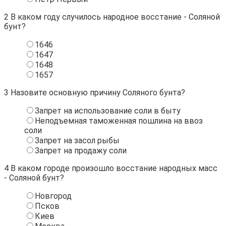
2
В каком году случилось народное восстание - Соляной
бунт?
1646
1647
1648
1657
3
Назовите основную причину Соляного бунта?
Запрет на использование соли в быту
Неподъемная таможенная пошлина на ввоз
соли
Запрет на засол рыбы
Запрет на продажу соли
4
В каком городе произошло восстание народных масс
- Соляной бунт?
Новгород
Псков
Киев