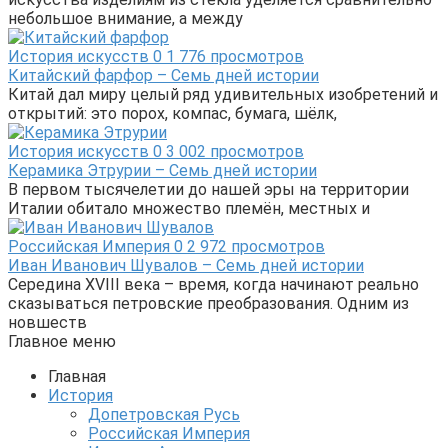
небольшое внимание, а между
История искусств
0
1 776 просмотров
Китайский фарфор – Семь дней истории
Китай дал миру целый ряд удивительных изобретений и
открытий: это порох, компас, бумага, шёлк,
История искусств
0
3 002 просмотров
Керамика Этрурии – Семь дней истории
В первом тысячелетии до нашей эры на территории
Италии обитало множество племён, местных и
Российская Империя
0
2 972 просмотров
Иван Иванович Шувалов – Семь дней истории
Середина XVIII века – время, когда начинают реально
сказываться петровские преобразования. Одним из
новшеств
Главное меню
Главная
История
Допетровская Русь
Российская Империя