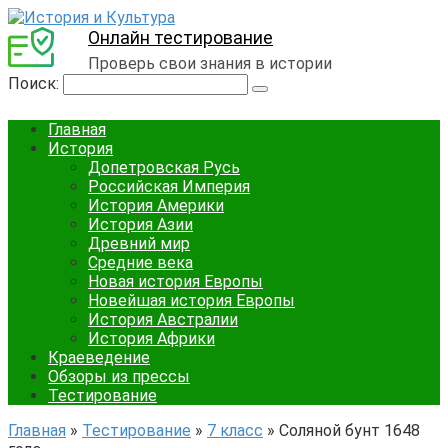
Онлайн тестирование
Проверь свои знания в истории
Поиск:
Главная
История
Допетровская Русь
Российская Империя
История Америки
История Азии
Древний мир
Средние века
Новая история Европы
Новейшая история Европы
История Австралии
История Африки
Краеведение
Обзоры из прессы
Тестирование
Главная
»
Тестирование
»
7 класс
»
Соляной бунт 1648