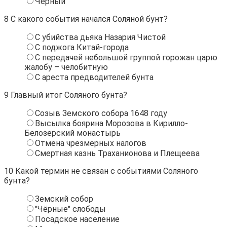
Чёрный
8
С какого события начался Соляной бунт?
С убийства дьяка Назария Чистой
С поджога Китай-города
С передачей небольшой группой горожан царю
жалобу – челобитную
С ареста предводителей бунта
9
Главный итог Соляного бунта?
Созыв Земского собора 1648 году
Высылка боярина Морозова в Кирилло-
Белозерский монастырь
Отмена чрезмерных налогов
Смертная казнь Траханионова и Плещеева
10
Какой термин не связан с событиями Соляного
бунта?
Земский собор
"Чёрные" слободы
Посадское население