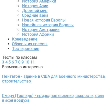
История Америки
История Азии
Древний мир
Средние века
Новая история Европы
Новейшая история Европы
История Австралии
История Африки
Краеведение
Обзоры из прессы
Тестирование
Тесты по классам
3
4
5
6
7
8
9
10
11
Возможно интересно
Пентагон - здание в США для военного министерства,
строительство
Смерч (Торнадо) - природное явление, скорость, сила
вихря воздуха