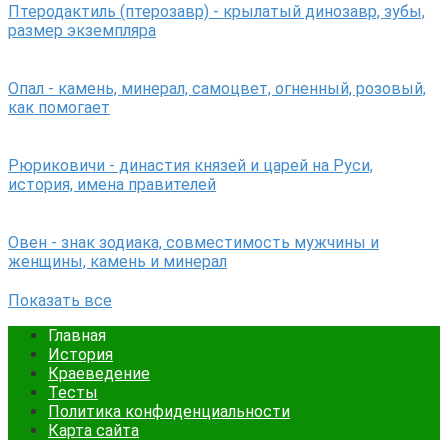
Птеродактиль (птерозавр) - крылатый динозавр, зубы,
размер экземпляра
Опал - камень, минерал, самоцвет, огненный, розовый,
как помогает
Рюриковичи - династия князей и царей на Руси,
история, имена правителей
Овен - знак зодиака, совместимость мужчины и
женщины, камень и минерал
Показать все
Главная
История
Краеведение
Тесты
Политика конфиденциальности
Карта сайта