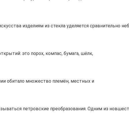
скусства изделиям из стекла уделяется сравнительно не
крытий: это порох, компас, бумага, шёлк,
лии обитало множество племён, местных и
сказываться петровские преобразования. Одним из новшес