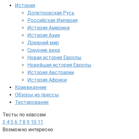
История
Допетровская Русь
Российская Империя
История Америки
История Азии
Древний мир
Средние века
Новая история Европы
Новейшая история Европы
История Австралии
История Африки
Краеведение
Обзоры из прессы
Тестирование
Тесты по классам
3
4
5
6
7
8
9
10
11
Возможно интересно