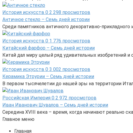
История искусств
0
2 298 просмотров
Античное стекло – Семь дней истории
Среди памятников античного декоративно-прикладного и
История искусств
0
1 776 просмотров
Китайский фарфор – Семь дней истории
Китай дал миру целый ряд удивительных изобретений и от
История искусств
0
3 002 просмотров
Керамика Этрурии – Семь дней истории
В первом тысячелетии до нашей эры на территории Ита
Российская Империя
0
2 972 просмотров
Иван Иванович Шувалов – Семь дней истории
Середина XVIII века – время, когда начинают реально 
Главное меню
Главная