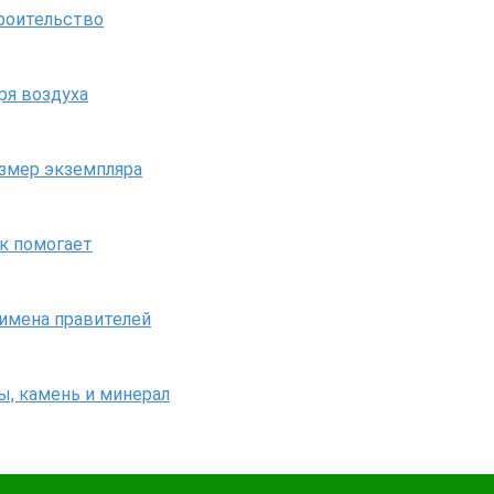
троительство
ря воздуха
азмер экземпляра
ак помогает
 имена правителей
ы, камень и минерал