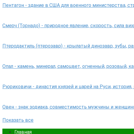
Пентагон - здание в США для военного министерства, с
Смерч (Торнадо) - природное явление, скорость, сила вих
Птеродактиль (птерозавр) - крылатый динозавр, зубы, р
Опал - камень, минерал, самоцвет, огненный, розовый, к
Рюриковичи - династия князей и царей на Руси, история,
Овен - знак зодиака, совместимость мужчины и женщин
Показать все
Главная