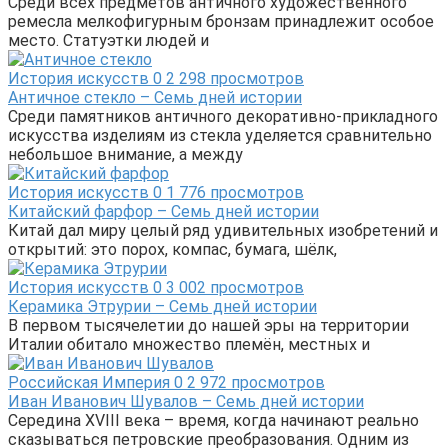
Среди всех предметов античного художественного
ремесла мелкофигурным бронзам принадлежит особое
место. Статуэтки людей и
История искусств
0
2 298 просмотров
Античное стекло – Семь дней истории
Среди памятников античного декоративно-прикладного
искусства изделиям из стекла уделяется сравнительно
небольшое внимание, а между
История искусств
0
1 776 просмотров
Китайский фарфор – Семь дней истории
Китай дал миру целый ряд удивительных изобретений и
открытий: это порох, компас, бумага, шёлк,
История искусств
0
3 002 просмотров
Керамика Этрурии – Семь дней истории
В первом тысячелетии до нашей эры на территории
Италии обитало множество племён, местных и
Российская Империя
0
2 972 просмотров
Иван Иванович Шувалов – Семь дней истории
Середина XVIII века – время, когда начинают реально
сказываться петровские преобразования. Одним из