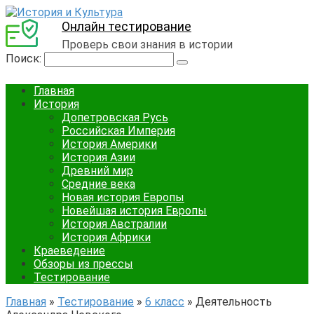
Онлайн тестирование
Проверь свои знания в истории
Поиск:
Главная
История
Допетровская Русь
Российская Империя
История Америки
История Азии
Древний мир
Средние века
Новая история Европы
Новейшая история Европы
История Австралии
История Африки
Краеведение
Обзоры из прессы
Тестирование
Главная
»
Тестирование
»
6 класс
»
Деятельность