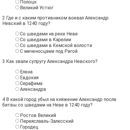
Полоцк
Великий Устюг
2
Где и с каким противником воевал Александр
Невский в 1240 году?
Со шведами на реке Неве
Со шведами в Карелии
Со шведами в Кемской волости
С меченосцами под Ригой
3
Как звали супругу Александра Невского?
Елена
Евдокия
Серафима
Александра
4
В какой город убыл на княжение Александр после
битвы со шведами на Неве в 1240 году?
Ростов Великий
Переяславль-Залесский
Городец