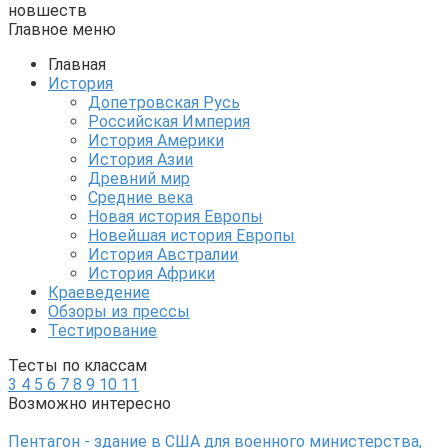
новшеств
Главное меню
Главная
История
Допетровская Русь
Российская Империя
История Америки
История Азии
Древний мир
Средние века
Новая история Европы
Новейшая история Европы
История Австралии
История Африки
Краеведение
Обзоры из прессы
Тестирование
Тесты по классам
3
4
5
6
7
8
9
10
11
Возможно интересно
Пентагон - здание в США для военного министерства,