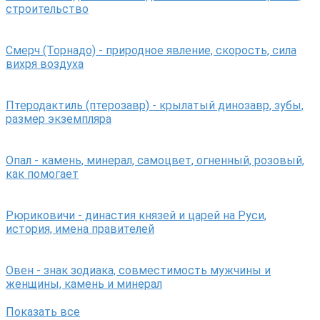
строительство
Смерч (Торнадо) - природное явление, скорость, сила
вихря воздуха
Птеродактиль (птерозавр) - крылатый динозавр, зубы,
размер экземпляра
Опал - камень, минерал, самоцвет, огненный, розовый,
как помогает
Рюриковичи - династия князей и царей на Руси,
история, имена правителей
Овен - знак зодиака, совместимость мужчины и
женщины, камень и минерал
Показать все