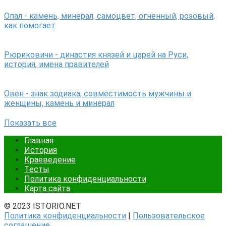
Опал - камень, минерал, самоцвет, огненный, розовый,
как помогает
Рюриковичи - династия князей и царей на Руси,
история, имена правителей
Овен - знак зодиака, совместимость мужчины и
женщины, камень и минерал
Показать все
Главная
История
Краеведение
Тесты
Политика конфиденциальности
Карта сайта
© 2023 ISTORIO.NET
Политика конфиденциальности
|
Пользовательское
соглашение