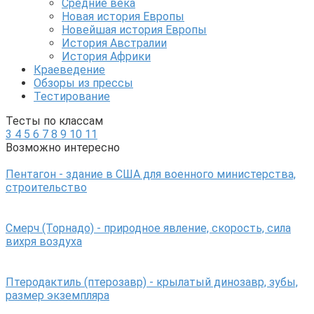
Средние века
Новая история Европы
Новейшая история Европы
История Австралии
История Африки
Краеведение
Обзоры из прессы
Тестирование
Тесты по классам
3
4
5
6
7
8
9
10
11
Возможно интересно
Пентагон - здание в США для военного министерства,
строительство
Смерч (Торнадо) - природное явление, скорость, сила
вихря воздуха
Птеродактиль (птерозавр) - крылатый динозавр, зубы,
размер экземпляра