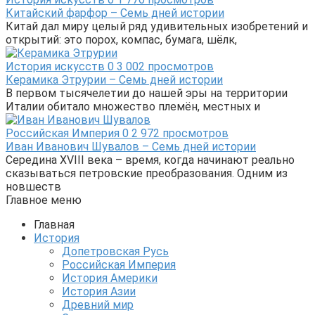
Китайский фарфор – Семь дней истории
Китай дал миру целый ряд удивительных изобретений и
открытий: это порох, компас, бумага, шёлк,
История искусств
0
3 002 просмотров
Керамика Этрурии – Семь дней истории
В первом тысячелетии до нашей эры на территории
Италии обитало множество племён, местных и
Российская Империя
0
2 972 просмотров
Иван Иванович Шувалов – Семь дней истории
Середина XVIII века – время, когда начинают реально
сказываться петровские преобразования. Одним из
новшеств
Главное меню
Главная
История
Допетровская Русь
Российская Империя
История Америки
История Азии
Древний мир