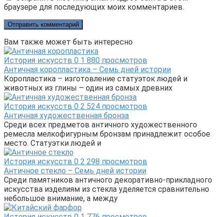
браузере для последующих моих комментариев.
Вам также может быть интересно
История искусств
0
1 880 просмотров
Античная коропластика – Семь дней истории
Коропластика – изготовление статуэток людей и
животных из глины – один из самых древних
История искусств
0
2 524 просмотров
Античная художественная бронза
Среди всех предметов античного художественного
ремесла мелкофигурным бронзам принадлежит особое
место. Статуэтки людей и
История искусств
0
2 298 просмотров
Античное стекло – Семь дней истории
Среди памятников античного декоративно-прикладного
искусства изделиям из стекла уделяется сравнительно
небольшое внимание, а между
История искусств
0
1 776 просмотров