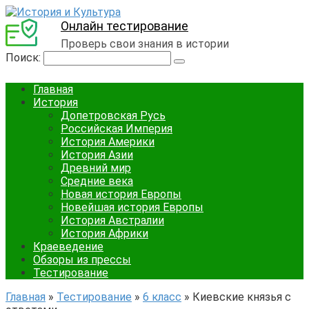
Онлайн тестирование
Проверь свои знания в истории
Поиск:
Главная
История
Допетровская Русь
Российская Империя
История Америки
История Азии
Древний мир
Средние века
Новая история Европы
Новейшая история Европы
История Австралии
История Африки
Краеведение
Обзоры из прессы
Тестирование
Главная
»
Тестирование
»
6 класс
»
Киевские князья с