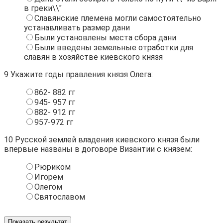
в греки\\"
Славянские племена могли самостоятельно
устанавливать размер дани
Были установлены места сбора дани
Были введены земельные отработки для
славян в хозяйстве киевского князя
9
Укажите годы правления князя Олега:
862- 882 гг
945- 957 гг
882- 912 гг
957-972 гг
10
Русской землей владения киевского князя были
впервые названы в договоре Византии с князем:
Рюриком
Игорем
Олегом
Святославом
Показать результат