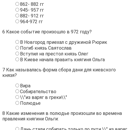
862- 882 гг
945- 957 гг
882- 912 гг
964-972 гг
6
Какое событие произошло в 972 году?
В Новгород приехал с дружиной Рюрик
Погиб князь Святослав
Вступил на престол князь Олег
В Киеве начала править княгиня Ольга
7
Как называлась форма сбора дани для киевского
князя?
Вира
Собирательство
\\"из варяг в греки\\"
Полюдье
8
Какие изменения в полюдье произошли во времена
правления княгини Ольги:
Дань стали собирать только по пути \\" из варяг