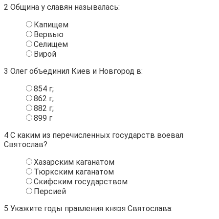
2
Община у славян называлась:
Капищем
Вервью
Селищем
Вирой
3
Олег объединил Киев и Новгород в:
854 г;
862 г;
882 г;
899 г
4
С каким из перечисленных государств воевал
Святослав?
Хазарским каганатом
Тюркским каганатом
Скифским государством
Персией
5
Укажите годы правления князя Святослава: