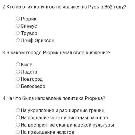
2
Кто из этих конунгов не являлся на Русь в 862 году?
Рюрик
Синеус
Трувор
Лейф Эриксон
3
В каком городе Рюрик начал свое княжение?
Киев
Ладога
Новгород
Белоозеро
4
На что была направлена политика Рюрика?
На укрепление и расширение границ
На создание четкой системы законов
На восприятие скандинавской культуры
На повышение налогов