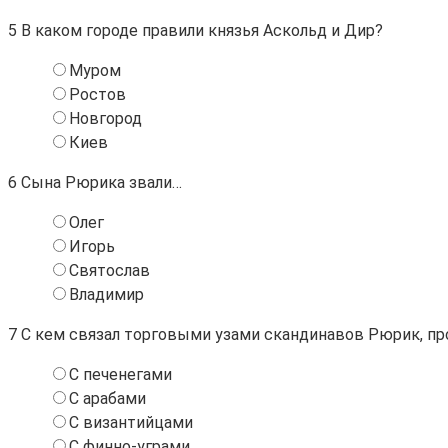
5
В каком городе правили князья Аскольд и Дир?
Муром
Ростов
Новгород
Киев
6
Сына Рюрика звали…
Олег
Игорь
Святослав
Владимир
7
С кем связал торговыми узами скандинавов Рюрик, п
С печенегами
С арабами
С византийцами
С финно-уграми