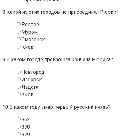
8
Какой из этих городов не присоединял Рюрик?
Ростов
Муром
Смоленск
Киев
9
В каком городе произошла кончина Рюрика?
Новгород
Изборск
Ладога
Киев
10
В каком году умер первый русский князь?
862
878
879