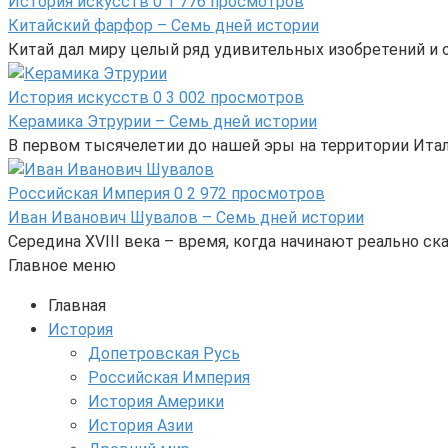
История искусств
0
1 776 просмотров
Китайский фарфор – Семь дней истории
Китай дал миру целый ряд удивительных изобретений и от
История искусств
0
3 002 просмотров
Керамика Этрурии – Семь дней истории
В первом тысячелетии до нашей эры на территории Ита
Российская Империя
0
2 972 просмотров
Иван Иванович Шувалов – Семь дней истории
Середина XVIII века – время, когда начинают реально 
Главное меню
Главная
История
Допетровская Русь
Российская Империя
История Америки
История Азии