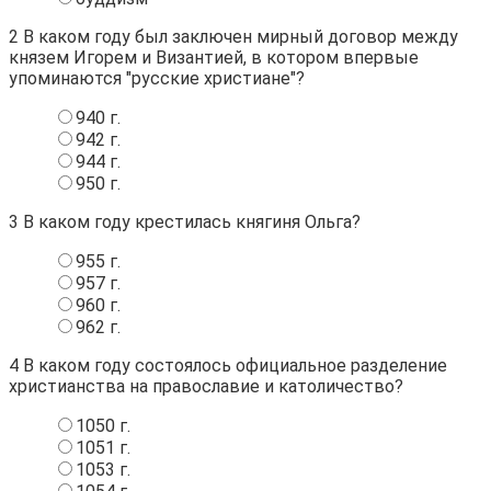
2
В каком году был заключен мирный договор между
князем Игорем и Византией, в котором впервые
упоминаются "русские христиане"?
940 г.
942 г.
944 г.
950 г.
3
В каком году крестилась княгиня Ольга?
955 г.
957 г.
960 г.
962 г.
4
В каком году состоялось официальное разделение
христианства на православие и католичество?
1050 г.
1051 г.
1053 г.