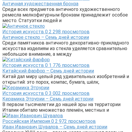
Античная художественная бронза
Среди всех предметов античного художественного
ремесла мелкофигурным бронзам принадлежит особое
место. Статуэтки людей и
История искусств
0
2 298 просмотров
Античное стекло – Семь дней истории
Среди памятников античного декоративно-прикладного
искусства изделиям из стекла уделяется сравнительно
небольшое внимание, а между
История искусств
0
1 776 просмотров
Китайский фарфор – Семь дней истории
Китай дал миру целый ряд удивительных изобретений и
открытий: это порох, компас, бумага, шёлк,
История искусств
0
3 002 просмотров
Керамика Этрурии – Семь дней истории
В первом тысячелетии до нашей эры на территории
Италии обитало множество племён, местных и
Российская Империя
0
2 972 просмотров
Иван Иванович Шувалов – Семь дней истории