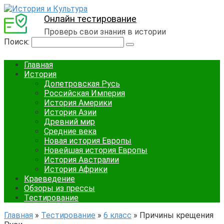
Онлайн тестирование
Проверь свои знания в истории
Поиск:
Главная
История
Допетровская Русь
Российская Империя
История Америки
История Азии
Древний мир
Средние века
Новая история Европы
Новейшая история Европы
История Австралии
История Африки
Краеведение
Обзоры из прессы
Тестирование
Главная
»
Тестирование
»
6 класс
»
Причины крещения