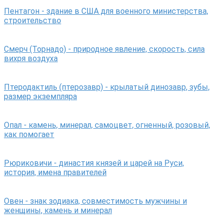
Пентагон - здание в США для военного министерства,
строительство
Смерч (Торнадо) - природное явление, скорость, сила
вихря воздуха
Птеродактиль (птерозавр) - крылатый динозавр, зубы,
размер экземпляра
Опал - камень, минерал, самоцвет, огненный, розовый,
как помогает
Рюриковичи - династия князей и царей на Руси,
история, имена правителей
Овен - знак зодиака, совместимость мужчины и
женщины, камень и минерал