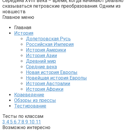
Середина XVIII века – время, когда начинают реально
сказываться петровские преобразования. Одним из
новшеств
Главное меню
Главная
История
Допетровская Русь
Российская Империя
История Америки
История Азии
Древний мир
Средние века
Новая история Европы
Новейшая история Европы
История Австралии
История Африки
Краеведение
Обзоры из прессы
Тестирование
Тесты по классам
3
4
5
6
7
8
9
10
11
Возможно интересно