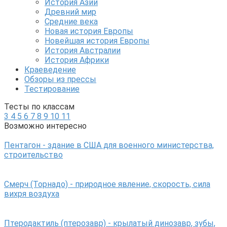
История Азии
Древний мир
Средние века
Новая история Европы
Новейшая история Европы
История Австралии
История Африки
Краеведение
Обзоры из прессы
Тестирование
Тесты по классам
3
4
5
6
7
8
9
10
11
Возможно интересно
Пентагон - здание в США для военного министерства,
строительство
Смерч (Торнадо) - природное явление, скорость, сила
вихря воздуха
Птеродактиль (птерозавр) - крылатый динозавр, зубы,