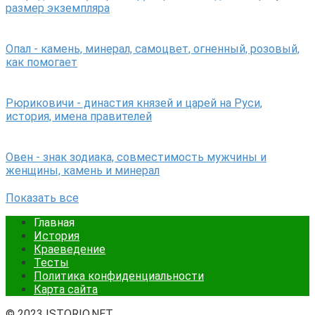
размер экземпляра
Опал - камень, минерал, самоцвет, огненный, розовый,
как помогает
Рюриковичи - династия князей и царей на Руси,
история, имена правителей
Овен - знак зодиака, совместимость мужчины и
женщины, камень и минерал
Показать все
Главная
История
Краеведение
Тесты
Политика конфиденциальности
Карта сайта
© 2023 ISTORIO.NET