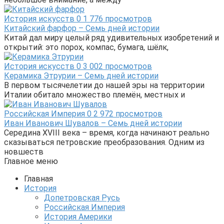
История искусств
0
1 776 просмотров
Китайский фарфор – Семь дней истории
Китай дал миру целый ряд удивительных изобретений и
открытий: это порох, компас, бумага, шёлк,
История искусств
0
3 002 просмотров
Керамика Этрурии – Семь дней истории
В первом тысячелетии до нашей эры на территории
Италии обитало множество племён, местных и
Российская Империя
0
2 972 просмотров
Иван Иванович Шувалов – Семь дней истории
Середина XVIII века – время, когда начинают реально
сказываться петровские преобразования. Одним из
новшеств
Главное меню
Главная
История
Допетровская Русь
Российская Империя
История Америки