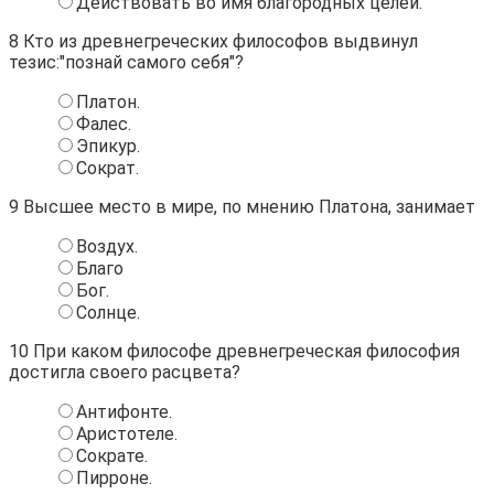
Действовать во имя благородных целей.
8
Кто из древнегреческих философов выдвинул
тезис:"познай самого себя"?
Платон.
Фалес.
Эпикур.
Сократ.
9
Высшее место в мире, по мнению Платона, занимает
Воздух.
Благо
Бог.
Солнце.
10
При каком философе древнегреческая философия
достигла своего расцвета?
Антифонте.
Аристотеле.
Сократе.
Пирроне.