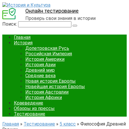
Онлайн тестирование
Проверь свои знания в истории
Поиск:
Главная
История
Допетровская Русь
Российская Империя
История Америки
История Азии
Древний мир
Средние века
Новая история Европы
Новейшая история Европы
История Австралии
История Африки
Краеведение
Обзоры из прессы
Тестирование
Главная
»
Тестирование
»
5 класс
»
Философия Древней