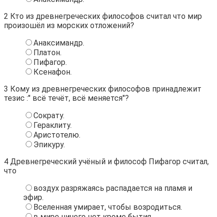
2
Кто из древнегреческих философов считал что мир
произошёл из морских отложений?
Анаксимандр.
Платон.
Пифагор.
Ксенафон.
3
Кому из древнегреческих философов принадлежит
тезис :" всё течёт, всё меняется"?
Сократу.
Гераклиту.
Аристотелю.
Эпикуру.
4
Древнегреческий учёный и философ Пифагор считал,
что
воздух разряжаясь распадается на пламя и
эфир.
Вселенная умирает, чтобы возродиться.
в мире ничего нет кроме бытия.