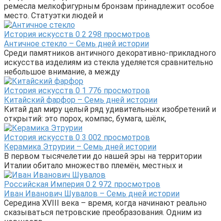
ремесла мелкофигурным бронзам принадлежит особое
место. Статуэтки людей и
История искусств
0
2 298 просмотров
Античное стекло – Семь дней истории
Среди памятников античного декоративно-прикладного
искусства изделиям из стекла уделяется сравнительно
небольшое внимание, а между
История искусств
0
1 776 просмотров
Китайский фарфор – Семь дней истории
Китай дал миру целый ряд удивительных изобретений и
открытий: это порох, компас, бумага, шёлк,
История искусств
0
3 002 просмотров
Керамика Этрурии – Семь дней истории
В первом тысячелетии до нашей эры на территории
Италии обитало множество племён, местных и
Российская Империя
0
2 972 просмотров
Иван Иванович Шувалов – Семь дней истории
Середина XVIII века – время, когда начинают реально
сказываться петровские преобразования. Одним из