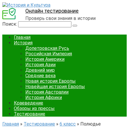
Онлайн тестирование
Проверь свои знания в истории
Поиск:
Главная
История
Допетровская Русь
Российская Империя
История Америки
История Азии
Древний мир
Средние века
Новая история Европы
Новейшая история Европы
История Австралии
История Африки
Краеведение
Обзоры из прессы
Тестирование
Главная
»
Тестирование
»
6 класс
»
Полюдье