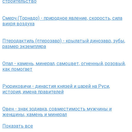
строительство
Смерч (Торнадо) - природное явление, скорость, сила
вихря воздуха
Птеродактиль (птерозавр) - крылатый динозавр, зубы,
размер экземпляра
Опал - камень, минерал, самоцвет, огненный, розовый,
как помогает
Рюриковичи - династия князей и царей на Руси,
история, имена правителей
Овен - знак зодиака, совместимость мужчины и
женщины, камень и минерал
Показать все