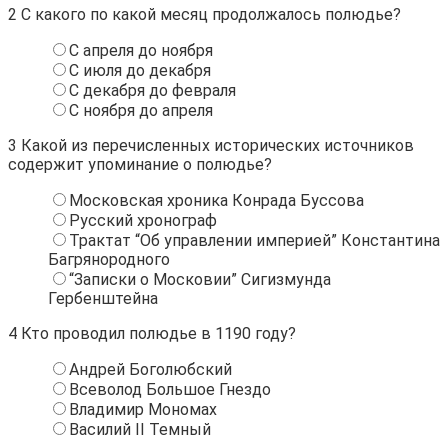
2
С какого по какой месяц продолжалось полюдье?
С апреля до ноября
С июля до декабря
С декабря до февраля
С ноября до апреля
3
Какой из перечисленных исторических источников
содержит упоминание о полюдье?
Московская хроника Конрада Буссова
Русский хронограф
Трактат “Об управлении империей” Константина
Багрянородного
“Записки о Московии” Сигизмунда
Гербенштейна
4
Кто проводил полюдье в 1190 году?
Андрей Боголюбский
Всеволод Большое Гнездо
Владимир Мономах
Василий II Темный