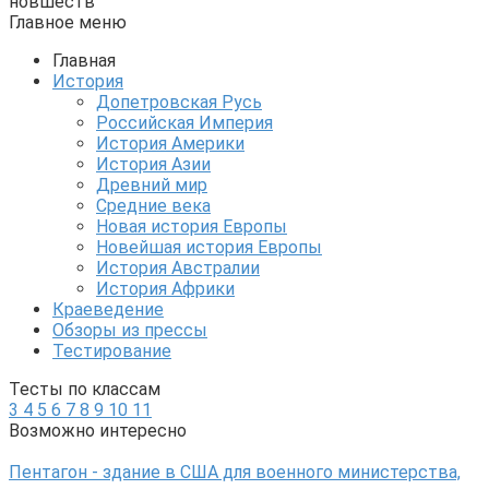
новшеств
Главное меню
Главная
История
Допетровская Русь
Российская Империя
История Америки
История Азии
Древний мир
Средние века
Новая история Европы
Новейшая история Европы
История Австралии
История Африки
Краеведение
Обзоры из прессы
Тестирование
Тесты по классам
3
4
5
6
7
8
9
10
11
Возможно интересно
Пентагон - здание в США для военного министерства,