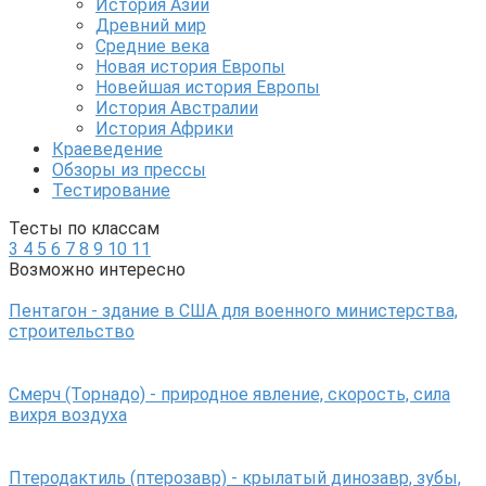
История Азии
Древний мир
Средние века
Новая история Европы
Новейшая история Европы
История Австралии
История Африки
Краеведение
Обзоры из прессы
Тестирование
Тесты по классам
3
4
5
6
7
8
9
10
11
Возможно интересно
Пентагон - здание в США для военного министерства,
строительство
Смерч (Торнадо) - природное явление, скорость, сила
вихря воздуха
Птеродактиль (птерозавр) - крылатый динозавр, зубы,