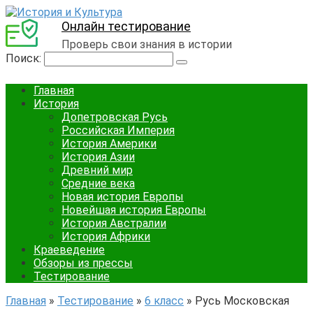
Онлайн тестирование
Проверь свои знания в истории
Поиск:
Главная
История
Допетровская Русь
Российская Империя
История Америки
История Азии
Древний мир
Средние века
Новая история Европы
Новейшая история Европы
История Австралии
История Африки
Краеведение
Обзоры из прессы
Тестирование
Главная
»
Тестирование
»
6 класс
»
Русь Московская