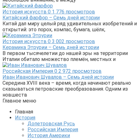
История искусств
0
1 776 просмотров
Китайский фарфор – Семь дней истории
Китай дал миру целый ряд удивительных изобретений и
открытий: это порох, компас, бумага, шёлк,
История искусств
0
3 002 просмотров
Керамика Этрурии – Семь дней истории
В первом тысячелетии до нашей эры на территории
Италии обитало множество племён, местных и
Российская Империя
0
2 972 просмотров
Иван Иванович Шувалов – Семь дней истории
Середина XVIII века – время, когда начинают реально
сказываться петровские преобразования. Одним из
новшеств
Главное меню
Главная
История
Допетровская Русь
Российская Империя
История Америки