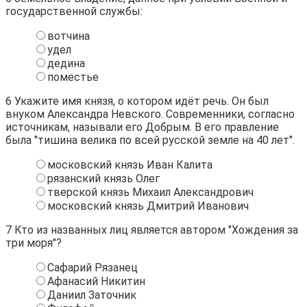
государственной службы:
вотчина
удел
дедина
поместье
6
Укажите имя князя, о котором идёт речь. Он был
внуком Александра Невского. Современники, согласно
источникам, называли его Добрым. В его правление
была "тишина велика по всей русской земле на 40 лет".
московский князь Иван Калита
рязанский князь Олег
тверской князь Михаил Александрович
московский князь Дмитрий Иванович
7
Кто из названных лиц является автором "Хождения за
три моря"?
Сафарий Рязанец
Афанасий Никитин
Даниил Заточник