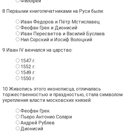
Филофей
8
Первыми книгопечатниками на Руси были:
Иван Федоров и Пётр Мстиславец
Феофан Грек и Дионисий
Иван Пересветов и Василий Буслаев
Нил Сорский и Иосиф Волоцкий
9
Иван IV венчался на царство:
1547 г.
1552 г.
1549 г.
1550 г.
10
Живопись этого иконописца, отличалась
торжественностью и праздностью, стала символом
укрепления власти московских князей:
Феофан Грек
Пьеро Антонио Солари
Андрей Рублев
Дионисий