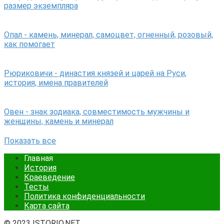
размер экземпляра
Опал - камень, минерал, самоцвет, огненный, розовый,
как помогает
Рюриковичи - династия князей и царей на Руси,
история, имена правителей
Овен - знак зодиака, совместимость мужчины и
женщины, камень и минерал
Показать все
Главная
История
Краеведение
Тесты
Политика конфиденциальности
Карта сайта
© 2023 ISTORIO.NET