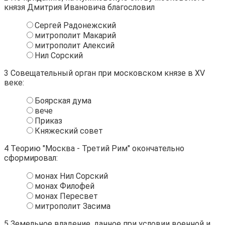
князя Дмитрия Ивановича благословил
Сергей Радонежский
митрополит Макарий
митрополит Алексий
Нил Сорский
3
Совещательный орган при московском князе в ХV
веке:
Боярская дума
вече
Приказ
Княжеский совет
4
Теорию "Москва - Третий Рим" окончательно
сформировал:
монах Нил Сорский
монах Филофей
монах Пересвет
митрополит Засима
5
Земельное владение, данное при условии военной и