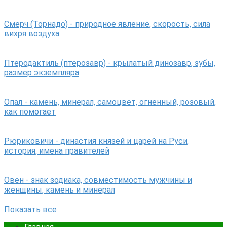
Смерч (Торнадо) - природное явление, скорость, сила
вихря воздуха
Птеродактиль (птерозавр) - крылатый динозавр, зубы,
размер экземпляра
Опал - камень, минерал, самоцвет, огненный, розовый,
как помогает
Рюриковичи - династия князей и царей на Руси,
история, имена правителей
Овен - знак зодиака, совместимость мужчины и
женщины, камень и минерал
Показать все