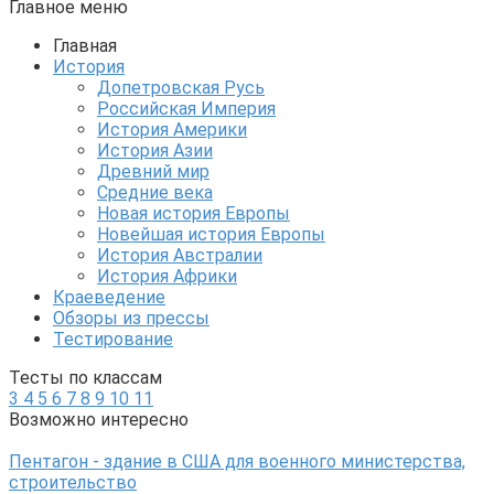
Главное меню
Главная
История
Допетровская Русь
Российская Империя
История Америки
История Азии
Древний мир
Средние века
Новая история Европы
Новейшая история Европы
История Австралии
История Африки
Краеведение
Обзоры из прессы
Тестирование
Тесты по классам
3
4
5
6
7
8
9
10
11
Возможно интересно
Пентагон - здание в США для военного министерства,
строительство