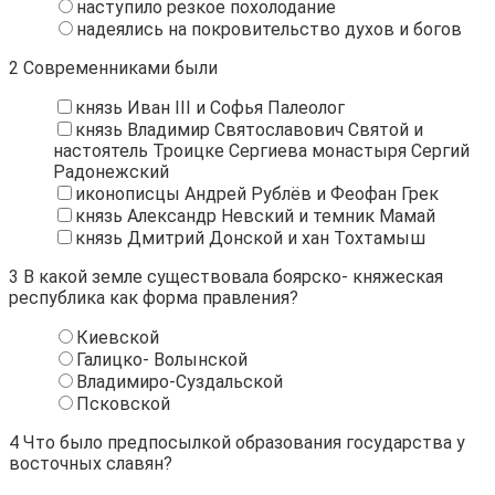
наступило резкое похолодание
надеялись на покровительство духов и богов
2
Современниками были
князь Иван III и Софья Палеолог
князь Владимир Святославович Святой и
настоятель Троицке Сергиева монастыря Сергий
Радонежский
иконописцы Андрей Рублёв и Феофан Грек
князь Александр Невский и темник Мамай
князь Дмитрий Донской и хан Тохтамыш
3
В какой земле существовала боярско- княжеская
республика как форма правления?
Киевской
Галицко- Волынской
Владимиро-Суздальской
Псковской
4
Что было предпосылкой образования государства у
восточных славян?