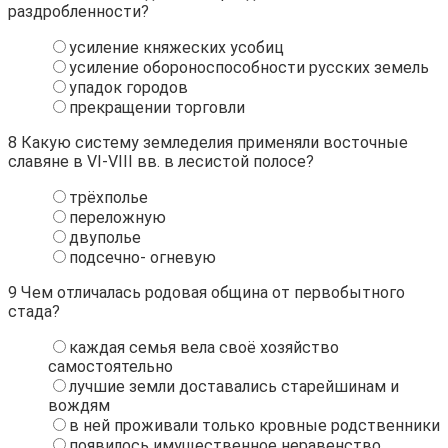
раздробленности?
усиление княжеских усобиц
усиление обороноспособности русских земель
упадок городов
прекращении торговли
8
Какую систему земледелия применяли восточные
славяне в VI-VIII вв. в лесистой полосе?
трёхполье
переложную
двуполье
подсечно- огневую
9
Чем отличалась родовая община от первобытного
стада?
каждая семья вела своё хозяйство
самостоятельно
лучшие земли доставались старейшинам и
вождям
в ней проживали только кровные родственники
появилось имущественное неравенство