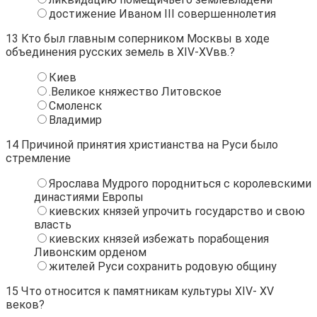
достижение Иваном III совершеннолетия
13
Кто был главным соперником Москвы в ходе
объединения русских земель в XIV-XVвв.?
Киев
.Великое княжество Литовское
Смоленск
Владимир
14
Причиной принятия христианства на Руси было
стремление
Ярослава Мудрого породниться с королевскими
династиями Европы
киевских князей упрочить государство и свою
власть
киевских князей избежать порабощения
Ливонским орденом
жителей Руси сохранить родовую общину
15
Что относится к памятникам культуры XIV- XV
веков?