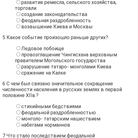
развитие ремесла, сельского хозяйства,
торговли
создание законодательства
феодальная раздробленность
возвышение Киева и Москвы
5
Какое событие произошло раньше других?
Ледовое побоище
провозглашение Чингисхана верховным
правителем Могольского государства
разрушение татаро- монголами Киева
сражение на Калке
6
С чем был связано значительное сокращение
численности населения в русских землях в первой
половине XIIв.?
стихийными бедствиями
феодальной раздробленностью
монголо- татарским нашествием
набегами норманнов
7
Что стало последствием феодальной