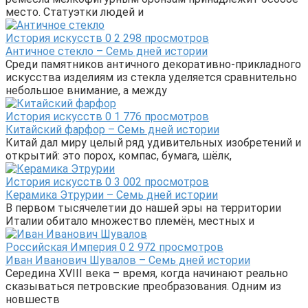
место. Статуэтки людей и
История искусств
0
2 298 просмотров
Античное стекло – Семь дней истории
Среди памятников античного декоративно-прикладного
искусства изделиям из стекла уделяется сравнительно
небольшое внимание, а между
История искусств
0
1 776 просмотров
Китайский фарфор – Семь дней истории
Китай дал миру целый ряд удивительных изобретений и
открытий: это порох, компас, бумага, шёлк,
История искусств
0
3 002 просмотров
Керамика Этрурии – Семь дней истории
В первом тысячелетии до нашей эры на территории
Италии обитало множество племён, местных и
Российская Империя
0
2 972 просмотров
Иван Иванович Шувалов – Семь дней истории
Середина XVIII века – время, когда начинают реально
сказываться петровские преобразования. Одним из
новшеств