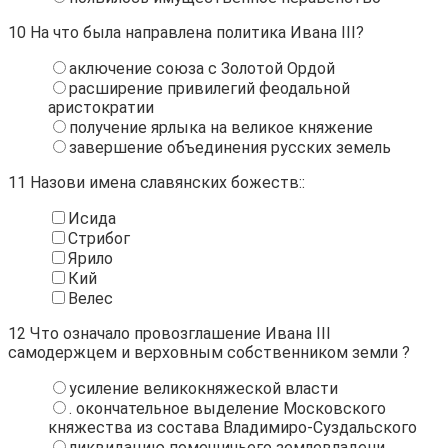
10
На что была направлена политика Ивана III?
аключение союза с Золотой Ордой
расширение привилегий феодальной
аристократии
получение ярлыка на великое княжение
завершение объединения русских земель
11
Назови имена славянских божеств::
Исида
Стрибог
Ярило
Кий
Велес
12
Что означало провозглашение Ивана III
самодержцем и верховным собственником земли ?
усиление великокняжеской власти
. окончательное выделение Московского
княжества из состава Владимиро-Суздальского
ликвидацию помещичьего землевладени