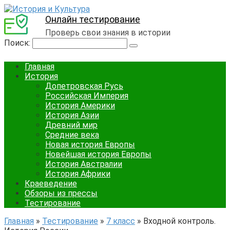
Онлайн тестирование
Проверь свои знания в истории
Поиск:
Главная
История
Допетровская Русь
Российская Империя
История Америки
История Азии
Древний мир
Средние века
Новая история Европы
Новейшая история Европы
История Австралии
История Африки
Краеведение
Обзоры из прессы
Тестирование
Главная
»
Тестирование
»
7 класс
»
Входной контроль.