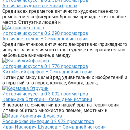
История искусств
0
2 524 просмотров
Античная художественная бронза
Среди всех предметов античного художественного
ремесла мелкофигурным бронзам принадлежит особое
место. Статуэтки людей и
История искусств
0
2 298 просмотров
Античное стекло – Семь дней истории
Среди памятников античного декоративно-прикладного
искусства изделиям из стекла уделяется сравнительно
небольшое внимание, а между
История искусств
0
1 776 просмотров
Китайский фарфор – Семь дней истории
Китай дал миру целый ряд удивительных изобретений и
открытий: это порох, компас, бумага, шёлк,
История искусств
0
3 002 просмотров
Керамика Этрурии – Семь дней истории
В первом тысячелетии до нашей эры на территории
Италии обитало множество племён, местных и
Российская Империя
0
2 972 просмотров
Иван Иванович Шувалов – Семь дней истории