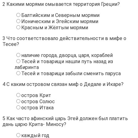
2
Какими морями омывается территория Греции?
Балтийским и Северным морями
Ионическим и Эгейским морями
Красным и Жёлтым морями
3
Что соответствовало действительности в мифе о
Тесее?
наличие города, дворца, царя, кораблей
Тесей и товарищи нашли путь назад из
лабиринта
Тесей и товарищи забыли сменить паруса
4
С каким островом связан миф о Дедале и Икаре?
остров Крит
остров Солюс
остров Итака
5
Как часто афинский царь Эгей должен был платить
дань царю Крита- Миносу?
каждый год