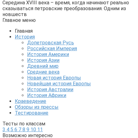
Середина XVIII века – время, когда начинают реально
сказываться петровские преобразования. Одним из
новшеств
Главное меню
Главная
История
Допетровская Русь
Российская Империя
История Америки
История Азии
Древний мир
Средние века
Новая история Европы
Новейшая история Европы
История Австралии
История Африки
Краеведение
Обзоры из прессы
Тестирование
Тесты по классам
3
4
5
6
7
8
9
10
11
Возможно интересно