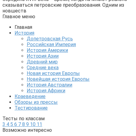
сказываться петровские преобразования. Одним из
новшеств
Главное меню
Главная
История
Допетровская Русь
Российская Империя
История Америки
История Азии
Древний мир
Средние века
Новая история Европы
Новейшая история Европы
История Австралии
История Африки
Краеведение
Обзоры из прессы
Тестирование
Тесты по классам
3
4
5
6
7
8
9
10
11
Возможно интересно