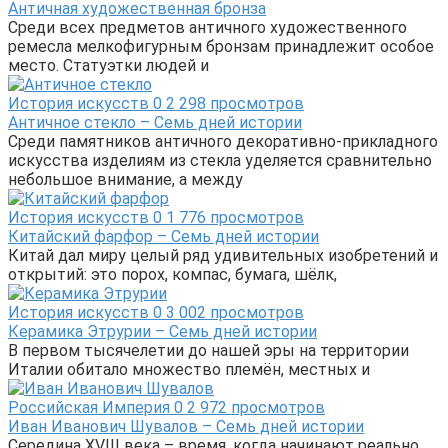
Античная художественная бронза
Среди всех предметов античного художественного
ремесла мелкофигурным бронзам принадлежит особое
место. Статуэтки людей и
История искусств
0
2 298 просмотров
Античное стекло – Семь дней истории
Среди памятников античного декоративно-прикладного
искусства изделиям из стекла уделяется сравнительно
небольшое внимание, а между
История искусств
0
1 776 просмотров
Китайский фарфор – Семь дней истории
Китай дал миру целый ряд удивительных изобретений и
открытий: это порох, компас, бумага, шёлк,
История искусств
0
3 002 просмотров
Керамика Этрурии – Семь дней истории
В первом тысячелетии до нашей эры на территории
Италии обитало множество племён, местных и
Российская Империя
0
2 972 просмотров
Иван Иванович Шувалов – Семь дней истории
Середина XVIII века – время, когда начинают реально