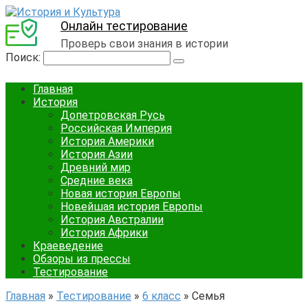
Онлайн тестирование
Проверь свои знания в истории
Поиск:
Главная
История
Допетровская Русь
Российская Империя
История Америки
История Азии
Древний мир
Средние века
Новая история Европы
Новейшая история Европы
История Австралии
История Африки
Краеведение
Обзоры из прессы
Тестирование
Главная
»
Тестирование
»
6 класс
»
Семья