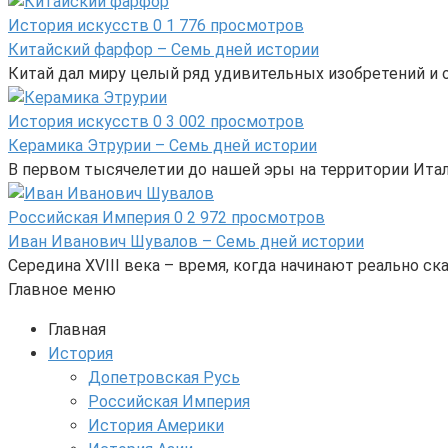
История искусств
0
1 776 просмотров
Китайский фарфор – Семь дней истории
Китай дал миру целый ряд удивительных изобретений и от
История искусств
0
3 002 просмотров
Керамика Этрурии – Семь дней истории
В первом тысячелетии до нашей эры на территории Ита
Российская Империя
0
2 972 просмотров
Иван Иванович Шувалов – Семь дней истории
Середина XVIII века – время, когда начинают реально 
Главное меню
Главная
История
Допетровская Русь
Российская Империя
История Америки