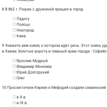
8
В 862 г. Рюрик с дружиной пришёл в город
Ладогу
Полоцк
Новгород
Киев
9
Укажите имя князя, о котором идёт речь. Этот князь 
в Киеве Золотые ворота и главный храм города - Софийс
Ярослав Мудрый
Владимир Мономах
Юрий Долгорукий
Олег
10
Просветители Кирилл и Мефодий создали славянский 
в X в.
в IX в.