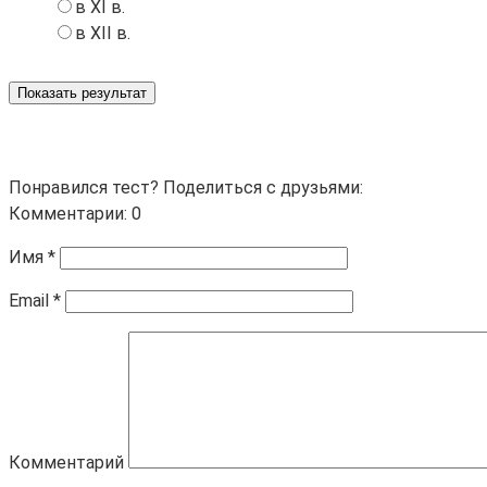
в XI в.
в XII в.
Показать результат
Понравился тест? Поделиться с друзьями:
Комментарии: 0
Имя
*
Email
*
Комментарий