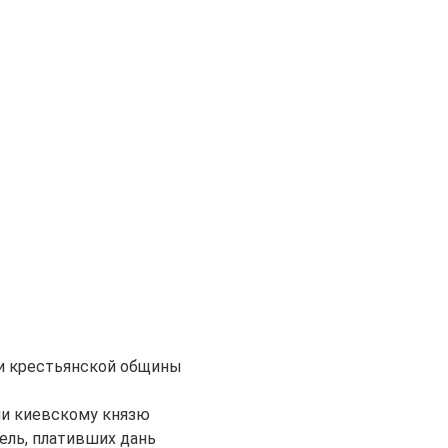
ни крестьянской общины
ли киевскому князю
ель, плативших дань