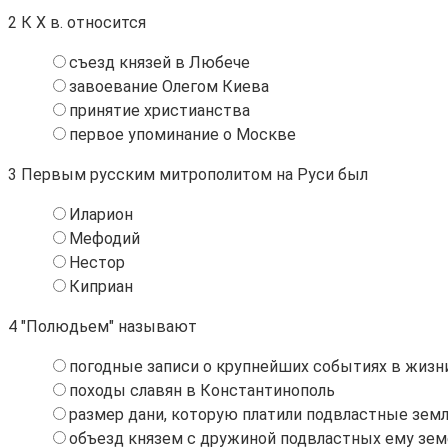
2
К X в. относится
съезд князей в Любече
завоевание Олегом Киева
принятие христианства
первое упоминание о Москве
3
Первым русским митрополитом на Руси был
Иларион
Мефодий
Нестор
Киприан
4
"Полюдьем" называют
погодные записи о крупнейших событиях в жиз
походы славян в Константинополь
размер дани, которую платили подвластные зем
объезд князем с дружиной подвластных ему зем