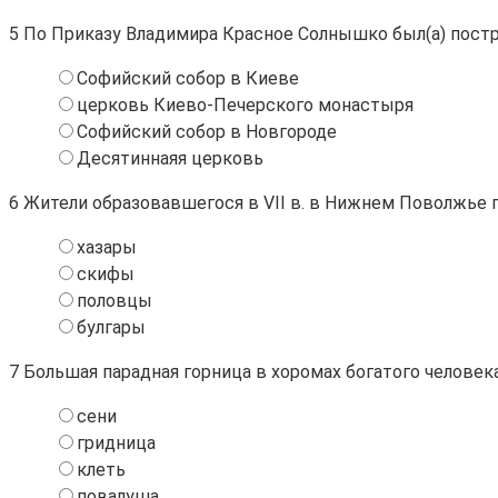
5
По Приказу Владимира Красное Солнышко был(а) постр
Софийский собор в Киеве
церковь Киево-Печерского монастыря
Софийский собор в Новгороде
Десятиннаяя церковь
6
Жители образовавшегося в VII в. в Нижнем Поволжье г
хазары
скифы
половцы
булгары
7
Большая парадная горница в хоромах богатого человек
сени
гридница
клеть
повалуша