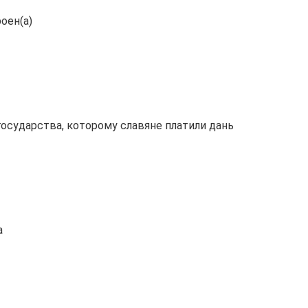
оен(а)
осударства, которому славяне платили дань
а