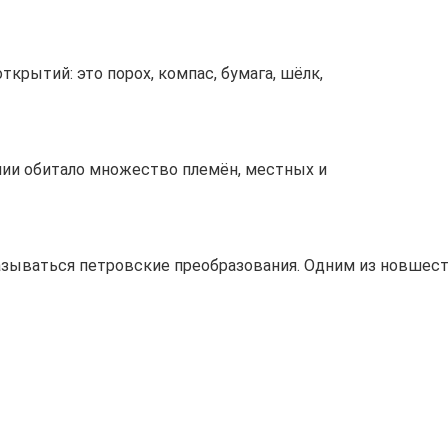
крытий: это порох, компас, бумага, шёлк,
лии обитало множество племён, местных и
сказываться петровские преобразования. Одним из новшес