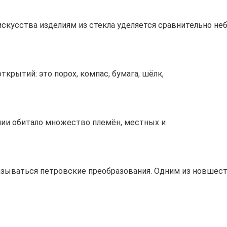
скусства изделиям из стекла уделяется сравнительно не
крытий: это порох, компас, бумага, шёлк,
лии обитало множество племён, местных и
сказываться петровские преобразования. Одним из новшес