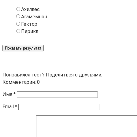
Ахиллес
Агамемнон
Гектор
Перикл
Показать результат
Понравился тест? Поделиться с друзьями:
Комментарии: 0
Имя
*
Email
*