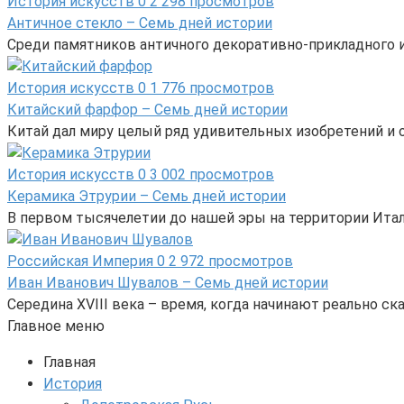
История искусств
0
2 298 просмотров
Античное стекло – Семь дней истории
Среди памятников античного декоративно-прикладного и
История искусств
0
1 776 просмотров
Китайский фарфор – Семь дней истории
Китай дал миру целый ряд удивительных изобретений и от
История искусств
0
3 002 просмотров
Керамика Этрурии – Семь дней истории
В первом тысячелетии до нашей эры на территории Ита
Российская Империя
0
2 972 просмотров
Иван Иванович Шувалов – Семь дней истории
Середина XVIII века – время, когда начинают реально 
Главное меню
Главная
История