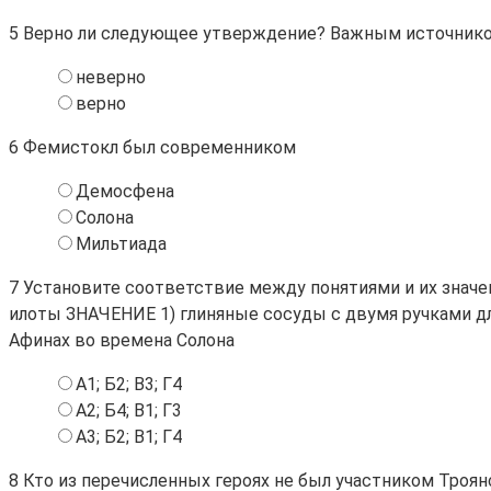
5
Верно ли следующее утверждение? Важным источнико
неверно
верно
6
Фемистокл был современником
Демосфена
Солона
Мильтиада
7
Установите соответствие между понятиями и их знач
илоты ЗНАЧЕНИЕ 1) глиняные сосуды с двумя ручками для
Афинах во времена Солона
А1; Б2; В3; Г4
А2; Б4; В1; Г3
А3; Б2; В1; Г4
8
Кто из перечисленных героях не был участником Троя