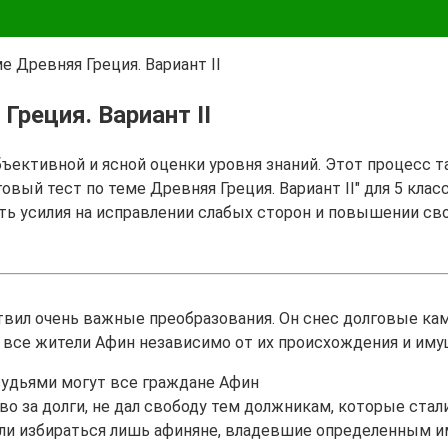
е Древняя Греция. Вариант II
Греция. Вариант II
бъективной и ясной оценки уровня знаний. Этот процесс 
овый тест по теме Древняя Греция. Вариант II" для 5 клас
ть усилия на исправлении слабых сторон и повышении св
твил очень важные преобразования. Он снес долговые кам
я все жители Афин независимо от их происхождения и им
 судьями могут все граждане Афин
во за долги, не дал свободу тем должникам, которые ста
огли избираться лишь афиняне, владевшие определенным