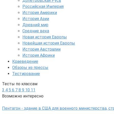
Допетровская Русь
Российская Империя
История Америки
История Азии
Древний мир
Средние века
Новая история Европы
Новейшая история Европы
История Австралии
История Африки
Краеведение
Обзоры из прессы
Тестирование
Тесты по классам
3
4
5
6
7
8
9
10
11
Возможно интересно
Пентагон - здание в США для военного министерства, с