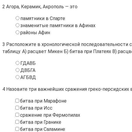
2
Агора, Керамик, Акрополь — это
памятники в Спарте
знаменитые памятники в Афинах
районы Афин
3
Расположите в хронологической последовательности с
таблицу. A) расцвет Микен Б) битва при Платеях В) рас
ГДАВБ
ДВБГА
АГБВД
4
Назовите три важнейших сражения греко-персидских 
битва при Марафоне
битва при Исс
сражение при Фермопилах
битва при Гранике
битва при Саламине