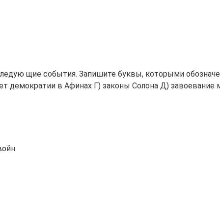
ледую щие события. Запишите буквы, которыми обозначен
цвет демократии в Афинах Г) законы Солона Д) завоевани
войн