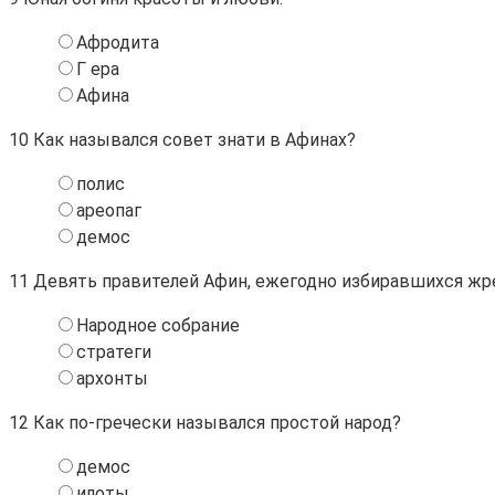
Афродита
Г ера
Афина
10
Как назывался совет знати в Афинах?
полис
ареопаг
демос
11
Девять правителей Афин, ежегодно избиравшихся жр
Народное собрание
стратеги
архонты
12
Как по-гречески назывался простой народ?
демос
илоты