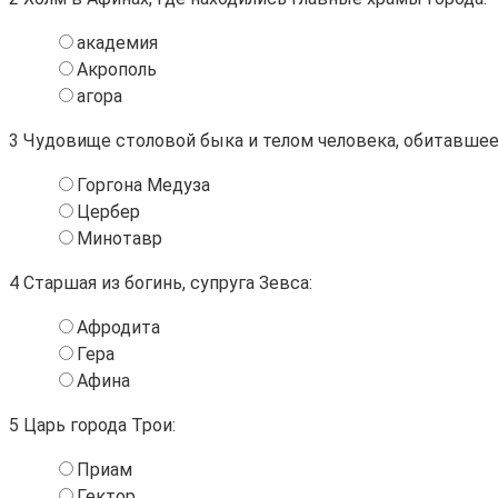
академия
Акрополь
агора
3
Чудовище столовой быка и телом человека, обитавшее
Горгона Медуза
Цербер
Минотавр
4
Старшая из богинь, супруга Зевса:
Афродита
Гера
Афина
5
Царь города Трои:
Приам
Гектор