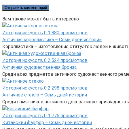
Вам также может быть интересно
История искусств
0
1 880 просмотров
Античная коропластика – Семь дней истории
Коропластика – изготовление статуэток людей и животн
История искусств
0
2 524 просмотров
Античная художественная бронза
Среди всех предметов античного художественного реме
История искусств
0
2 298 просмотров
Античное стекло – Семь дней истории
Среди памятников античного декоративно-прикладного и
История искусств
0
1 776 просмотров
Китайский фарфор – Семь дней истории