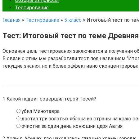
Обзоры из прессы
Тестирование
Главная
»
Тестирование
»
5 класс
»
Итоговый тест по тем
Тест: Итоговый тест по теме Древняя 
Основная цель тестирования заключается в получении о
В связи с этим мы разработали тест под названием "Итог
текущие знания, но и более эффективно сконцентрирова
1
Какой подвиг совершил герой Тесей?
убил Минотавра
достал три золотых яблока из страны на краю св
очистил за один день конюшни царя Авгия
2
Холм в Афинах, где находились главные храмы города: