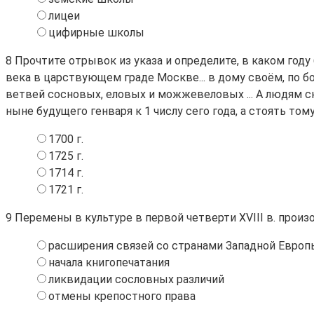
лицеи
цифирные школы
8
Прочтите отрывок из указа и определите, в каком году 
века в царствующем граде Москве... в дому своём, по 
ветвей сосновых, еловых и можжевеловых ... А людям ск
ныне будущего генваря к 1 числу сего года, а стоять том
1700 г.
1725 г.
1714 г.
1721 г.
9
Перемены в культуре в первой четверти XVIII в. произ
расширения связей со странами Западной Европ
начала книгопечатания
ликвидации сословных различий
отмены крепостного права