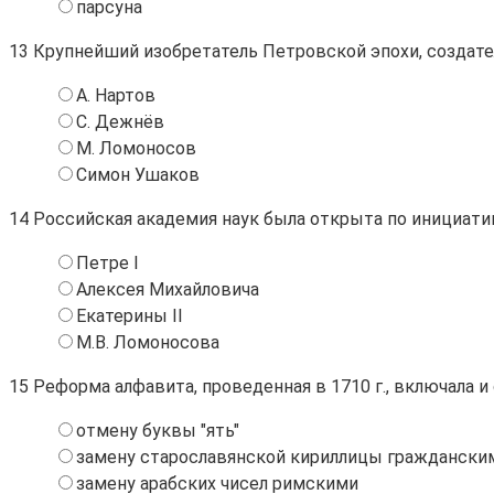
парсуна
13
Крупнейший изобретатель Петровской эпохи, создател
А. Нартов
С. Дежнёв
М. Ломоносов
Симон Ушаков
14
Российская академия наук была открыта по инициати
Петре I
Алексея Михайловича
Екатерины II
М.В. Ломоносова
15
Реформа алфавита, проведенная в 1710 г., включала и
отмену буквы "ять"
замену старославянской кириллицы граждански
замену арабских чисел римскими