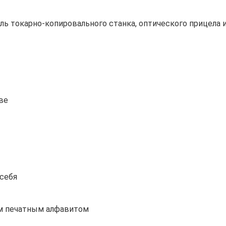
ь токарно-копировального станка, оптического прицела и
ве
 себя
м печатным алфавитом