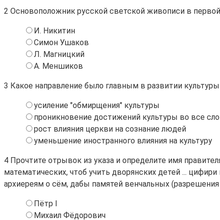
2
Основоположник русской светской живописи в первой ч
И. Никитин
Симон Ушаков
Л. Магницкий
А. Меншиков
3
Какое направление было главным в развитии культуры п
усиление "обмирщения" культуры
проникновение достижений культуры во все сл
рост влияния церкви на сознание людей
уменьшение иностранного влияния на культуру
4
Прочтите отрывок из указа и определите имя правителя
математических, чтоб учить дворянских детей ... цифири 
архиереям о сём, дабы памятей венчальных (разрешения н
Пётр I
Михаил Фёдорович