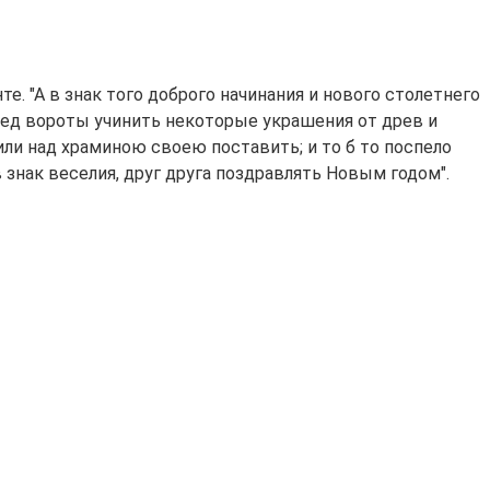
е. "А в знак того доброго начинания и нового столетнего
ред вороты учинить некоторые украшения от древ и
ли над храминою своею поставить; и то б то поспело
 в знак веселия, друг друга поздравлять Новым годом".