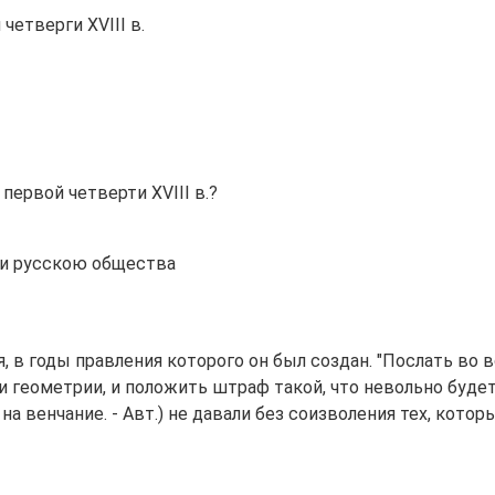
етверги XVIII в.
ервой четверти XVIII в.?
ои русскою общества
, в годы правления которого он был создан. "Послать во 
и геометрии, и положить штраф такой, что невольно будет 
а венчание. - Авт.) не давали без соизволения тех, кото