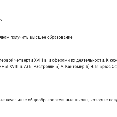
к?
янам получить высшее образование
рвой четверти XVIII в. и сферами их деятельности. К ка
VIII В. A) В. Растрелли Б) А. Кантемир B) Я. В. Брюс СФ
нные начальные общеобразовательные школы, которые пол