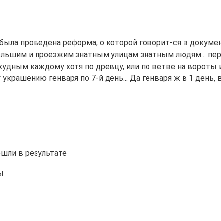
была проведена реформа, о которой говорит-ся в документ
большим и проезжим знатным улицам знатным людям... пе
удным каждому хотя по древцу, или по ветве на вороты и
у украшению генваря по 7-й день... Да генваря ж в 1 день,
ошли в результате
ы