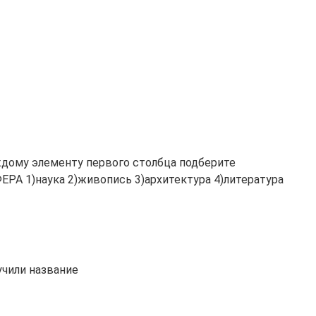
ждому элементу первого столбца подберите
ЕРА 1)наука 2)живопись 3)архитектура 4)литература
учили название