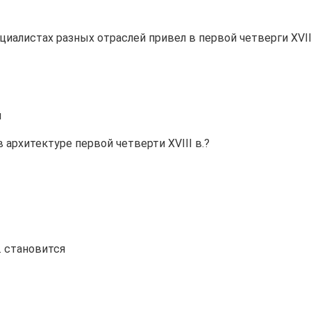
алистах разных отраслей привел в первой четверги XVIII
й
архитектуре первой четверти XVIII в.?
. становится