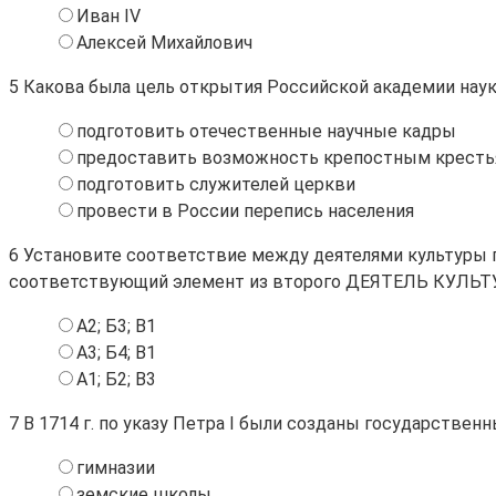
Иван IV
Алексей Михайлович
5
Какова была цель открытия Российской академии нау
подготовить отечественные научные кадры
предоставить возможность крепостным кресть
подготовить служителей церкви
провести в России перепись населения
6
Установите соответствие между деятелями культуры пе
соответствующий элемент из второго ДЕЯТЕЛЬ КУЛЬТУРЫ X
А2; Б3; В1
А3; Б4; В1
А1; Б2; В3
7
В 1714 г. по указу Петра I были созданы государстве
гимназии
земские школы