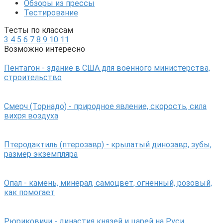
Обзоры из прессы
Тестирование
Тесты по классам
3
4
5
6
7
8
9
10
11
Возможно интересно
Пентагон - здание в США для военного министерства,
строительство
Смерч (Торнадо) - природное явление, скорость, сила
вихря воздуха
Птеродактиль (птерозавр) - крылатый динозавр, зубы,
размер экземпляра
Опал - камень, минерал, самоцвет, огненный, розовый,
как помогает
Рюриковичи - династия князей и царей на Руси,