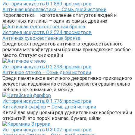
История искусств
0
1 880 просмотров
Античная коропластика – Семь дней истории
Коропластика – изготовление статуэток людей и
животных из глины – один из самых древних
История искусств
0
2 524 просмотров
Античная художественная бронза
Среди всех предметов античного художественного
ремесла мелкофигурным бронзам принадлежит особое
место. Статуэтки людей и
История искусств
0
2 298 просмотров
Античное стекло – Семь дней истории
Среди памятников античного декоративно-прикладного
искусства изделиям из стекла уделяется сравнительно
небольшое внимание, а между
История искусств
0
1 776 просмотров
Китайский фарфор – Семь дней истории
Китай дал миру целый ряд удивительных изобретений и
открытий: это порох, компас, бумага, шёлк,
История искусств
0
3 002 просмотров