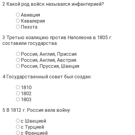
2
Какой род войск назывался инфантерией?
Авиация
Кавалерия
Пехота
3
Третью коалицию против Наполеона в 1805 г.
составили государства:
Россия, Англия, Приссия
Россия, Англия, Австрия
Россия, Пруссия, Швеция
4
Государственный совет был создан:
1810
1802
1803
5
В 1812 г. Россия вела войну:
с Швецией
с Турцией
с Францией