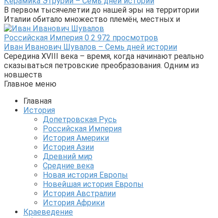
Керамика Этрурии – Семь дней истории
В первом тысячелетии до нашей эры на территории
Италии обитало множество племён, местных и
Российская Империя
0
2 972 просмотров
Иван Иванович Шувалов – Семь дней истории
Середина XVIII века – время, когда начинают реально
сказываться петровские преобразования. Одним из
новшеств
Главное меню
Главная
История
Допетровская Русь
Российская Империя
История Америки
История Азии
Древний мир
Средние века
Новая история Европы
Новейшая история Европы
История Австралии
История Африки
Краеведение