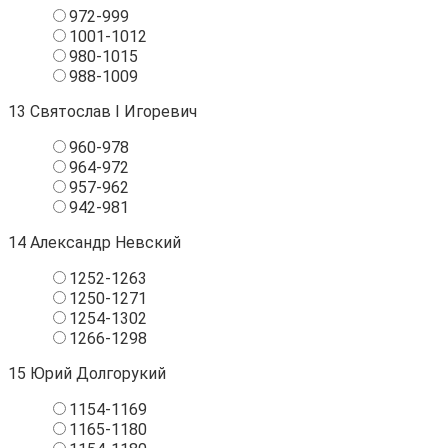
972-999
1001-1012
980-1015
988-1009
13
Святослав I Игоревич
960-978
964-972
957-962
942-981
14
Александр Невский
1252-1263
1250-1271
1254-1302
1266-1298
15
Юрий Долгорукий
1154-1169
1165-1180