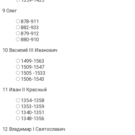
1359-1435
9
Олег
878-911
882-933
879-912
880-910
10
Василий III Иванович
1499-1563
1509-1547
1505 -1533
1506-1543
11
Иван II Красный
1354-1358
1353-1359
1340-1351
1348-1356
12
Владимир I Святославич