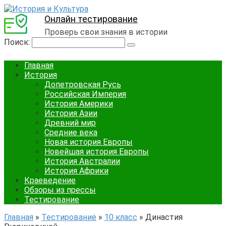
Онлайн тестирование
Проверь свои знания в истории
Поиск:
Главная
История
Допетровская Русь
Российская Империя
История Америки
История Азии
Древний мир
Средние века
Новая история Европы
Новейшая история Европы
История Австралии
История Африки
Краеведение
Обзоры из прессы
Тестирование
Главная
»
Тестирование
»
10 класс
»
Династия