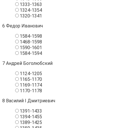
1333-1363
1324-1354
1320-1341
6
Федор Иванович
1584-1598
1468-1598
1590-1601
1584-1594
7
Андрей Боголюбский
1124-1205
1165-1170
1169-1174
1170-1178
8
Василий I Дмитриевич
1391-1433
1394-1455
1389-1425