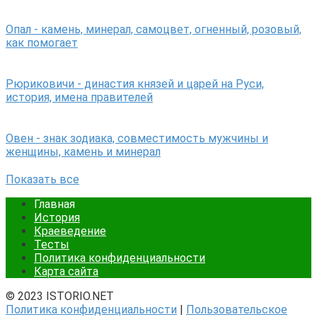
Опал - камень, минерал, самоцвет, огненный, розовый,
как помогает
Рюриковичи - династия князей и царей на Руси,
история, имена правителей
Овен - знак зодиака, совместимость мужчины и
женщины, камень и минерал
Показать все
Главная
История
Краеведение
Тесты
Политика конфиденциальности
Карта сайта
© 2023 ISTORIO.NET
Политика конфиденциальности
|
Пользовательское