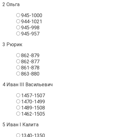
2
Ольга
945-1000
944-1021
945-998
945-957
3
Рюрик
862-879
862-877
861-878
863-880
4
Иван III Васильевич
1457-1507
1470-1499
1489-1508
1462-1505
5
Иван I Калита
1340-1350