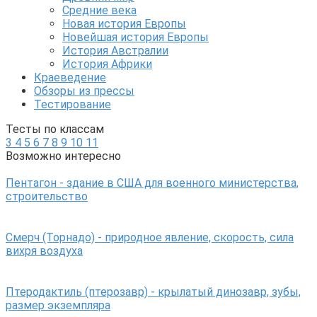
Средние века
Новая история Европы
Новейшая история Европы
История Австралии
История Африки
Краеведение
Обзоры из прессы
Тестирование
Тесты по классам
3
4
5
6
7
8
9
10
11
Возможно интересно
Пентагон - здание в США для военного министерства,
строительство
Смерч (Торнадо) - природное явление, скорость, сила
вихря воздуха
Птеродактиль (птерозавр) - крылатый динозавр, зубы,
размер экземпляра