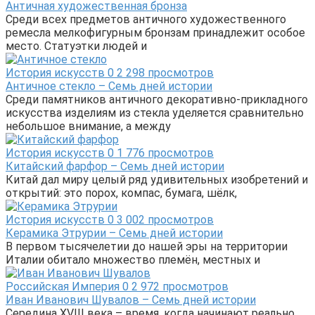
Античная художественная бронза
Среди всех предметов античного художественного
ремесла мелкофигурным бронзам принадлежит особое
место. Статуэтки людей и
История искусств
0
2 298 просмотров
Античное стекло – Семь дней истории
Среди памятников античного декоративно-прикладного
искусства изделиям из стекла уделяется сравнительно
небольшое внимание, а между
История искусств
0
1 776 просмотров
Китайский фарфор – Семь дней истории
Китай дал миру целый ряд удивительных изобретений и
открытий: это порох, компас, бумага, шёлк,
История искусств
0
3 002 просмотров
Керамика Этрурии – Семь дней истории
В первом тысячелетии до нашей эры на территории
Италии обитало множество племён, местных и
Российская Империя
0
2 972 просмотров
Иван Иванович Шувалов – Семь дней истории
Середина XVIII века – время, когда начинают реально