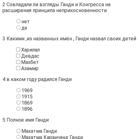
2
Совпадали ли взгляды Ганди и Конгресса на
расширения принципа неприкосновенности
нет
да
3
Какими ,из названных имён , Ганди назвал своих детей
Харилал
Девдас
Махбет
Азамир
4
в каком году радился Ганди
1969
1915
1869
1896
5
Полное имя Ганди
Махатма Ганди
Махатма Каранчанд Ганди