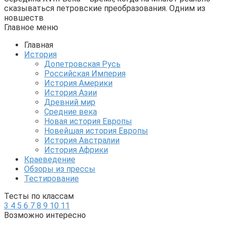
сказываться петровские преобразования. Одним из
новшеств
Главное меню
Главная
История
Допетровская Русь
Российская Империя
История Америки
История Азии
Древний мир
Средние века
Новая история Европы
Новейшая история Европы
История Австралии
История Африки
Краеведение
Обзоры из прессы
Тестирование
Тесты по классам
3
4
5
6
7
8
9
10
11
Возможно интересно