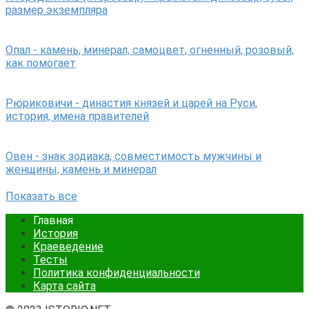
размер экземпляра
Опал - камень, минерал, самоцвет, огненный, розовый,
как помогает
Рюриковичи - династия князей и царей на Руси,
история, имена правителей
Овен - знак зодиака, совместимость мужчины и
женщины, камень и минерал
Показать все
Главная
История
Краеведение
Тесты
Политика конфиденциальности
Карта сайта