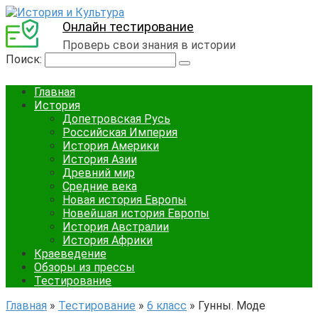
Онлайн тестирование
Проверь свои знания в истории
Поиск:
Главная
История
Допетровская Русь
Российская Империя
История Америки
История Азии
Древний мир
Средние века
Новая история Европы
Новейшая история Европы
История Австралии
История Африки
Краеведение
Обзоры из прессы
Тестирование
Главная
»
Тестирование
»
6 класс
»
Гунны. Моде