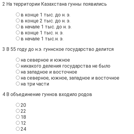
2
На территории Казахстана гунны появились
в конце 1 тыс. до н. э.
в конце 2 тыс. до н. э.
в начале 1 тыс. до н. э.
в конце 1 тыс. н. э.
в начале 1 тыс.н. э.
3
В 55 году до н.э. гуннское государство делится
на северное и южное
никакого деления государства не было
на западное и восточное
на северное, южное, западное и восточное
на три части
4
В объединение гуннов входило родов
20
22
18
12
24