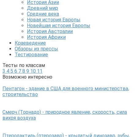
История Азии
Древний мир
Средние века
Новая история Европы
Новейшая история Европы
История Австралии
История Африки
Краеведение
Обзоры из прессы
Тестирование
Тесты по классам
3
4
5
6
7
8
9
10
11
Возможно интересно
Пентагон - здание в США для военного министерства,
строительство
Смерч (Торнадо) - природное явление, скорость, сила
вихря воздуха
Птеродактиль (птерозавр) - крылатый динозавр, зубы,