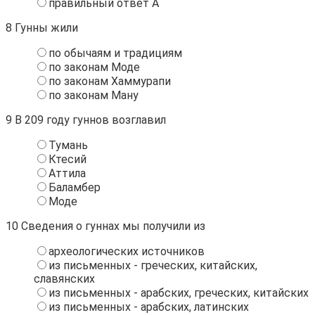
правильный ответ А
8
Гунны жили
по обычаям и традициям
по законам Моде
по законам Хаммурапи
по законам Ману
9
В 209 году гуннов возглавил
Тумань
Ктесий
Аттила
Баламбер
Моде
10
Сведения о гуннах мы получили из
археологических источников
из письменных - греческих, китайских,
славянских
из письменных - арабских, греческих, китайских
из письменных - арабских, латинских