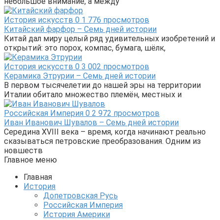
небольшое внимание, а между
История искусств
0
1 776 просмотров
Китайский фарфор – Семь дней истории
Китай дал миру целый ряд удивительных изобретений и
открытий: это порох, компас, бумага, шёлк,
История искусств
0
3 002 просмотров
Керамика Этрурии – Семь дней истории
В первом тысячелетии до нашей эры на территории
Италии обитало множество племён, местных и
Российская Империя
0
2 972 просмотров
Иван Иванович Шувалов – Семь дней истории
Середина XVIII века – время, когда начинают реально
сказываться петровские преобразования. Одним из
новшеств
Главное меню
Главная
История
Допетровская Русь
Российская Империя
История Америки