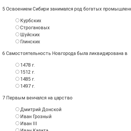
5
Освоением Сибири занимался род богатых промышлен
Курбских
Строгановых
Шуйских
Глинских
6
Самостоятельность Новгорода была ликвидирована в
1478 г.
1512 г.
1485 г.
1497 г.
7
Первым венчался на царство
Дмитрий Донской
Иван Грозный
Иван III
Иван Калита