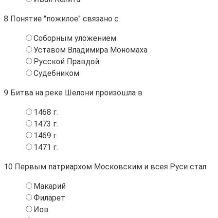
8
Понятие "пожилое" связано с
Соборным уложением
Уставом Владимира Мономаха
Русской Правдой
Судебником
9
Битва на реке Шелони произошла в
1468 г.
1473 г.
1469 г.
1471 г.
10
Первым патриархом Московским и всея Руси стал
Макарий
Филарет
Иов