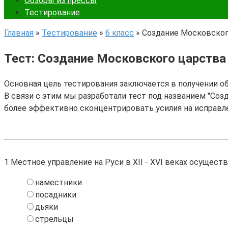
Обзоры из прессы
Тестирование
Главная
»
Тестирование
»
6 класс
»
Создание Московског
Тест: Создание Московского царства
Основная цель тестирования заключается в получении о
В связи с этим мы разработали тест под названием "Созд
более эффективно сконцентрировать усилия на исправл
1
Местное управление на Руси в XII - XVI веках осущест
наместники
посадники
дьяки
стрельцы