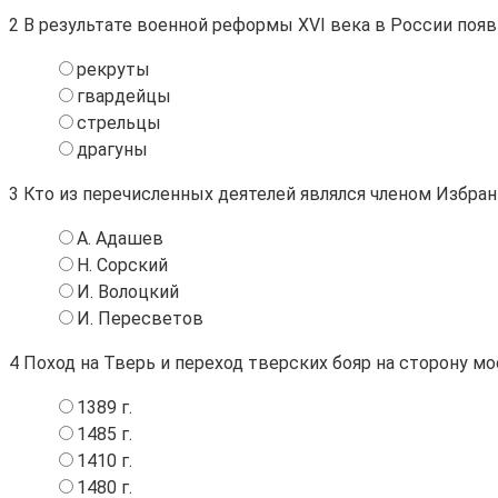
2
В результате военной реформы XVI века в России поя
рекруты
гвардейцы
стрельцы
драгуны
3
Кто из перечисленных деятелей являлся членом Избра
А. Адашев
Н. Сорский
И. Волоцкий
И. Пересветов
4
Поход на Тверь и переход тверских бояр на сторону м
1389 г.
1485 г.
1410 г.
1480 г.