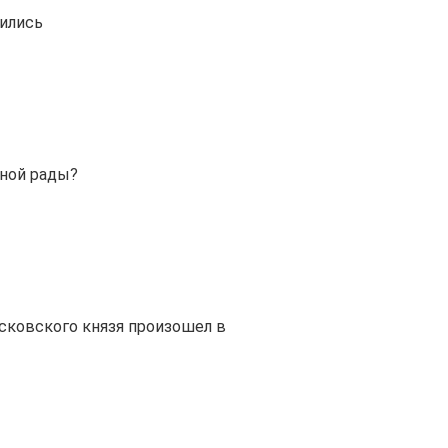
вились
нной рады?
осковского князя произошел в