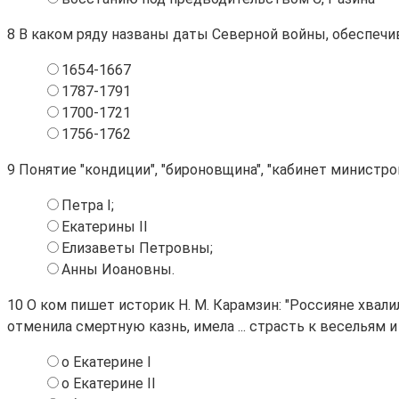
8
В каком ряду названы даты Северной войны, обеспечи
1654-1667
1787-1791
1700-1721
1756-1762
9
Понятие "кондиции", "бироновщина", "кабинет министро
Петра I;
Екатерины II
Елизаветы Петровны;
Анны Иоановны.
10
О ком пишет историк Н. М. Карамзин: "Россияне хвали
отменила смертную казнь, имела ... страсть к весельям и
о Екатерине I
о Екатерине II