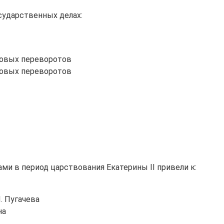
осударственных делах:
цовых переворотов
цовых переворотов
ми в период царствования Екатерины II привели к:
. Пугачева
на