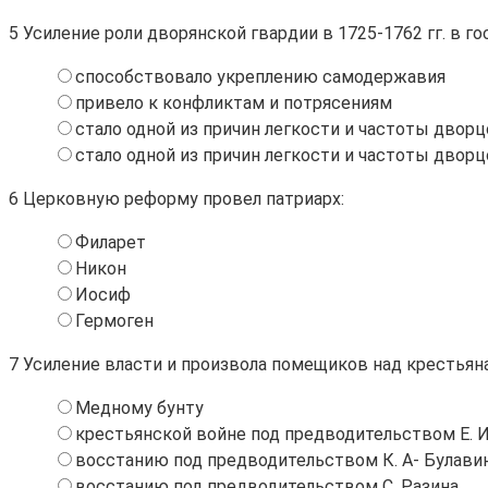
5
Усиление роли дворянской гвардии в 1725-1762 гг. в г
способствовало укреплению самодержавия
привело к конфликтам и потрясениям
стало одной из причин легкости и частоты двор
стало одной из причин легкости и частоты двор
6
Церковную реформу провел патриарх:
Филарет
Никон
Иосиф
Гермоген
7
Усиление власти и произвола помещиков над крестьяна
Медному бунту
крестьянской войне под предводительством Е. И
восстанию под предводительством К. А- Булави
восстанию под предводительством С, Разина