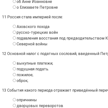
об Анне Иоанновне
о Елизавете Петровне
11
Россия стала империей после:
Азовского похода
русско-турецких войн
подавления восстания под предводительством К.
Северной войны
12
Основной налог с податных сословий, введенный Петром
выкупные платежи;
подушная подать.
пожилое;
оброк;
13
События какого периода отражает приведённый перече
опричнины
дворцовых переворотов