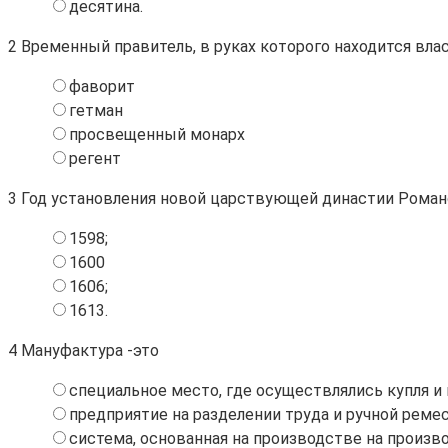
десятина.
2
Временный правитель, в руках которого находится вл
фаворит
гетман
просвещенный монарх
регент
3
Год установления новой царствующей династии Роман
1598;
1600
1606;
1613.
4
Мануфактура -это
специальное место, где осуществлялись купля и
предприятие на разделении труда и ручной реме
система, основанная на производстве на произв