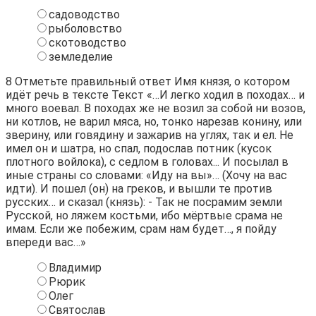
садоводство
рыболовство
скотоводство
земледелие
8
Отметьте правильный ответ Имя князя, о котором
идёт речь в тексте Текст «…И легко ходил в походах… и
много воевал. В походах же не возил за собой ни возов,
ни котлов, не варил мяса, но, тонко нарезав конину, или
зверину, или говядину и зажарив на углях, так и ел. Не
имел он и шатра, но спал, подослав потник (кусок
плотного войлока), с седлом в головах... И посылал в
иные страны со словами: «Иду на вы»… (Хочу на вас
идти). И пошел (он) на греков, и вышли те против
русских… и сказал (князь): - Так не посрамим земли
Русской, но ляжем костьми, ибо мёртвые срама не
имам. Если же побежим, срам нам будет…, я пойду
впереди вас…»
Владимир
Рюрик
Олег
Святослав