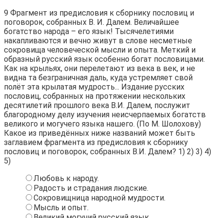
9
Фрагмент из предисловия к сборнику пословиц и
поговорок, собранных В. И. Далем. Величайшее
богатство народа – его язык! Тысячелетиями
накапливаются и вечно живут в слове несметные
сокровища человеческой мысли и опыта. Меткий и
образный русский язык особенно богат пословицами.
Как на крыльях, они перелетают из века в век, и не
видна та безграничная даль, куда устремляет свой
полёт эта крылатая мудрость... Издание русских
пословиц, собранных на протяжении нескольких
десятилетий прошлого века В.И. Далем, послужит
благородному делу изучения неисчерпаемых богатств
великого и могучего языка нашего. (По М. Шолохову)
Какое из приведённых ниже названий может быть
заглавием фрагмента из предисловия к сборнику
пословиц и поговорок, собранных В.И. Далем? 1) 2) 3) 4)
5)
Любовь к народу.
Радость и страдания людские.
Сокровищница народной мудрости.
Мысль и опыт.
Великий могучий русский язык.