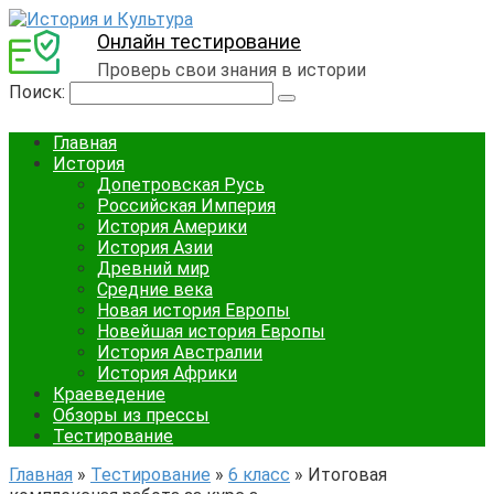
Онлайн тестирование
Проверь свои знания в истории
Поиск:
Главная
История
Допетровская Русь
Российская Империя
История Америки
История Азии
Древний мир
Средние века
Новая история Европы
Новейшая история Европы
История Австралии
История Африки
Краеведение
Обзоры из прессы
Тестирование
Главная
»
Тестирование
»
6 класс
»
Итоговая