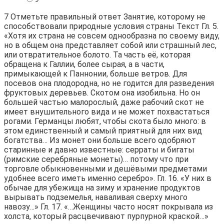
7
Отметьте правильный ответ Занятие, которому не
способствовали природные условия страны Текст Гл. 5.
«Хотя их страна не совсем однообразна по своему виду,
но в общем она представляет собой или страшный лес,
или отвратительное болото. Та часть её, которая
обращена к Галлии, более сырая, а в части,
примыкающей к Паннонии, больше ветров. Для
посевов она плодородна, но не годится для разведения
фруктовых деревьев. Скотом она изобильна. Но он
большей частью малорослый, даже рабочий скот не
имеет внушительного вида и не может похвастаться
рогами. Германцы любят, чтобы скота было много: в
этом единственный и самый приятный для них вид
богатства… Из монет они больше всего одобряют
старинные и давно известные: серраты и бигаты
(римские серебряные монеты)… потому что при
торговле обыкновенными и дешёвыми предметами
удобнее всего иметь именно серебро». Гл. 16. «У них в
обычае для убежища на зиму и хранение продуктов
вырывать подземелья, наваливая сверху много
навозу…» Гл. 17. «…Женщины часто носят покрывала из
холста, который расцвечивают пурпурной краской…»