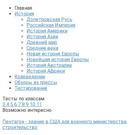
Главная
История
Допетровская Русь
Российская Империя
История Америки
История Азии
Древний мир
Средние века
Новая история Европы
Новейшая история Европы
История Австралии
История Африки
Краеведение
Обзоры из прессы
Тестирование
Тесты по классам
3
4
5
6
7
8
9
10
11
Возможно интересно
Пентагон - здание в США для военного министерства,
строительство