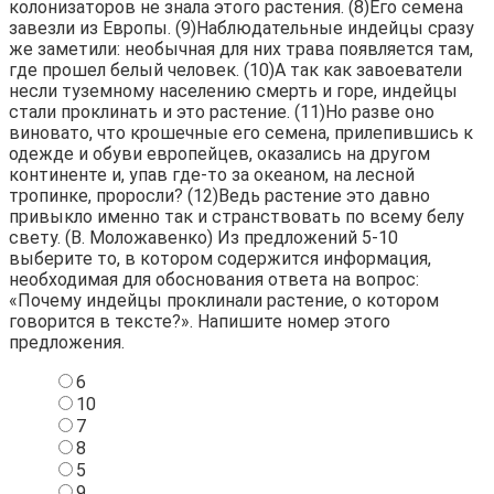
колонизаторов не знала этого растения. (8)Его семена
завезли из Европы. (9)Наблюдательные индейцы сразу
же заметили: необычная для них трава появляется там,
где прошел белый человек. (10)А так как завоеватели
несли туземному населению смерть и горе, индейцы
стали проклинать и это растение. (11)Но разве оно
виновато, что крошечные его семена, прилепившись к
одежде и обуви европейцев, оказались на другом
континенте и, упав где-то за океаном, на лесной
тропинке, проросли? (12)Ведь растение это давно
привыкло именно так и странствовать по всему белу
свету. (В. Моложавенко) Из предложений 5-10
выберите то, в котором содержится информация,
необходимая для обоснования ответа на вопрос:
«Почему индейцы проклинали растение, о котором
говорится в тексте?». Напишите номер этого
предложения.
6
10
7
8
5
9