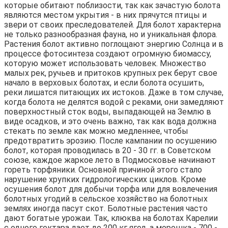
которые обитают поблизости, так как зачастую болота
являются местом укрытия - в них прячутся птицы и
звери от своих преследователей. Для болот характерна
не только разнообразная фауна, но и уникальная флора.
Растения болот активно поглощают энергию Солнца и в
процессе фотосинтеза создают огромную биомассу,
которую может использовать человек. Множество
малых рек, ручьев и притоков крупных рек берут свое
начало в верховых болотах, и если болота осушить,
реки лишатся питающих их истоков. Даже в том случае,
когда болота не делятся водой с реками, они замедляют
поверхностный сток воды, выпадающей на Землю в
виде осадков, и это очень важно, так как вода должна
стекать по земле как можно медленнее, чтобы
предотвратить эрозию. После кампании по осушению
болот, которая проводилась в 20 - 30 гг. в Советском
союзе, каждое жаркое лето в Подмосковье начинают
гореть торфяники. Основной причиной этого стало
нарушение хрупких гидрологических циклов. Кроме
осушения болот для добычи торфа или для вовлечения
болотных угодий в сельское хозяйство на болотных
землях иногда пасут скот. Болотные растения часто
дают богатые урожаи. Так, клюква на болотах Карелии
с одного гектара дает до 200 кг ягод, а морошка - 700 -