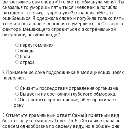
встретились они снова «Что же ты обманула меня? Ты
сказала, что уморишь пять тысяч человек, а погибло
пятьдесят тысяч», - упрекнул е? странник. «Нет, ты
ошибаешься. Я сдержала слово и погубила только пять
тысяч, а остальные сорок пять умерли от …» От какого
фактора, мешающего справиться с экстремальной
ситуацией, погибли люди?
переутомления
холода
боли
страха
2
Применение сока подорожника в медицинских целях
позволяет:
Снизить последствия отравления организма
Вывести из состояния глубокого обморока,
Остановить кровотечение, обеззараживает
рану;
3
Отметьте правильный ответ: Самый приятный вид
богатства у германцев Текст Гл. 5. «Хотя их страна не
совсем однообразна по своему виду, но в общем она