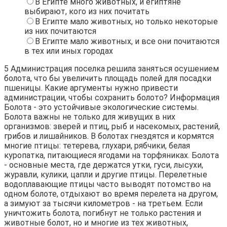
В Египте много животных, и египтяне
выбирают, кого из них почитать
В Египте мало животных, но только некоторые
из них почитаются
В Египте мало животных, и все они почитаются
в тех или иных городах
5
Администрация поселка решила заняться осушением
болота, что бы увеличить площадь полей для посадки
пшеницы. Какие аргументы нужно привести
администрации, чтобы сохранить болото? Информация
Болота - это устойчивые экологические системы.
Болота важны не только для живущих в них
организмов: зверей и птиц, рыб и насекомых, растений,
грибов и лишайников. В болотах гнездятся и кормятся
многие птицы: тетерева, глухари, рябчики, белая
куропатка, питающиеся ягодами на торфяниках. Болота
- основные места, где держатся утки, гуси, лысухи,
журавли, кулики, цапли и другие птицы. Перелетные
водоплавающие птицы часто выводят потомство на
одном болоте, отдыхают во время перелета на другом,
а зимуют за тысячи километров - на третьем. Если
уничтожить болота, погибнут не только растения и
животные болот, но и многие из тех животных,