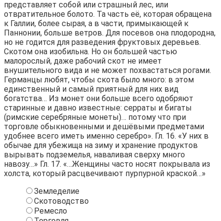
представляет собой или страшный лес, или
отвратительное болото. Та часть её, которая обращена
к Галлии, более сырая, а в части, примыкающей к
Паннонии, больше ветров. Для посевов она плодородна,
но не годится для разведения фруктовых деревьев.
Скотом она изобильна. Но он большей частью
малорослый, даже рабочий скот не имеет
внушительного вида и не может похвастаться рогами.
Германцы любят, чтобы скота было много: в этом
единственный и самый приятный для них вид
богатства… Из монет они больше всего одобряют
старинные и давно известные: серраты и бигаты
(римские серебряные монеты)… потому что при
торговле обыкновенными и дешёвыми предметами
удобнее всего иметь именно серебро». Гл. 16. «У них в
обычае для убежища на зиму и хранение продуктов
вырывать подземелья, наваливая сверху много
навозу…» Гл. 17. «…Женщины часто носят покрывала из
холста, который расцвечивают пурпурной краской…»
Земледелие
Скотоводство
Ремесло
Торговля