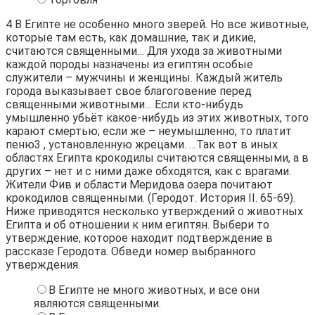
4
В Египте не особенно много зверей. Но все животные,
которые там есть, как домашние, так и дикие,
считаются священными… Для ухода за животными
каждой породы назначены из египтян особые
служители – мужчины и женщины. Каждый житель
города выказывает свое благоговение перед
священными животными… Если кто-нибудь
умышленно убьёт какое-нибудь из этих животных, того
карают смертью; если же – неумышленно, то платит
пеню3 , установленную жрецами. …Так вот в иных
областях Египта крокодилы считаются священными, а в
других – нет и с ними даже обходятся, как с врагами.
Жители Фив и области Меридова озера почитают
крокодилов священными. (Геродот. История II. 65-69).
Ниже приводятся несколько утверждений о животных
Египта и об отношении к ним египтян. Выбери то
утверждение, которое находит подтверждение в
рассказе Геродота. Обведи номер выбранного
утверждения.
В Египте не много животных, и все они
являются священными.