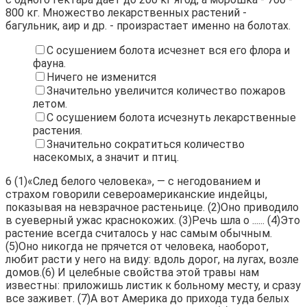
800 кг. Множество лекарственных растений -
багульник, аир и др. - произрастает именно на болотах.
С осушением болота исчезнет вся его флора и
фауна.
Ничего не изменится
Значительно увеличится количество пожаров
летом.
С осушением болота исчезнуть лекарственные
растения.
Значительно сократиться количество
насекомых, а значит и птиц.
6
(1)«След белого человека», — с негодованием и
страхом говорили североамериканские индейцы,
показывая на невзрачное растеньице. (2)Оно приводило
в суеверный ужас краснокожих. (3)Речь шла о ...... (4)Это
растение всегда считалось у нас самым обычным.
(5)Оно никогда не прячется от человека, наоборот,
любит расти у него на виду: вдоль дорог, на лугах, возле
домов.(6) И целебные свойства этой травы нам
известны: приложишь листик к больному месту, и сразу
все заживет. (7)А вот Америка до прихода туда белых