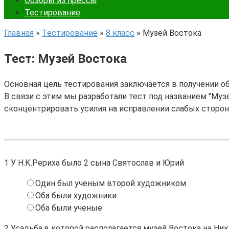
Обзоры из прессы
Тестирование
Главная
»
Тестирование
»
8 класс
»
Музей Востока
Тест: Музей Востока
Основная цель тестирования заключается в получении о
В связи с этим мы разработали тест под названием "Музе
сконцентрировать усилия на исправлении слабых сторо
1
У Н.К.Рериха было 2 сына Святослав и Юрий
Один был ученым второй художником
Оба были художники
Оба были ученые
2
Усадьба,в которой располагается музей Востока на Ник