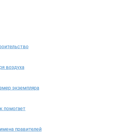
троительство
ря воздуха
азмер экземпляра
ак помогает
 имена правителей