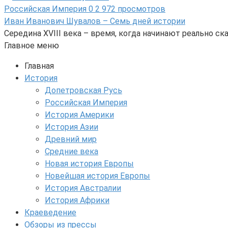
Российская Империя
0
2 972 просмотров
Иван Иванович Шувалов – Семь дней истории
Середина XVIII века – время, когда начинают реально 
Главное меню
Главная
История
Допетровская Русь
Российская Империя
История Америки
История Азии
Древний мир
Средние века
Новая история Европы
Новейшая история Европы
История Австралии
История Африки
Краеведение
Обзоры из прессы