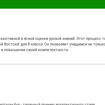
бъективной и ясной оценки уровня знаний. Этот процесс 
й Востока" для 8 класса. Он позволяет учащимся не тольк
н и повышении своей компетентности.
итском бул,- типичный пример архитектурного стиля