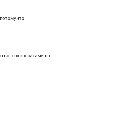
потому,что
тво с экспонатами по