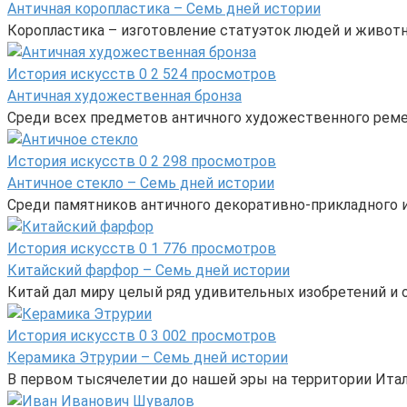
Античная коропластика – Семь дней истории
Коропластика – изготовление статуэток людей и животн
История искусств
0
2 524 просмотров
Античная художественная бронза
Среди всех предметов античного художественного реме
История искусств
0
2 298 просмотров
Античное стекло – Семь дней истории
Среди памятников античного декоративно-прикладного и
История искусств
0
1 776 просмотров
Китайский фарфор – Семь дней истории
Китай дал миру целый ряд удивительных изобретений и от
История искусств
0
3 002 просмотров
Керамика Этрурии – Семь дней истории
В первом тысячелетии до нашей эры на территории Ита