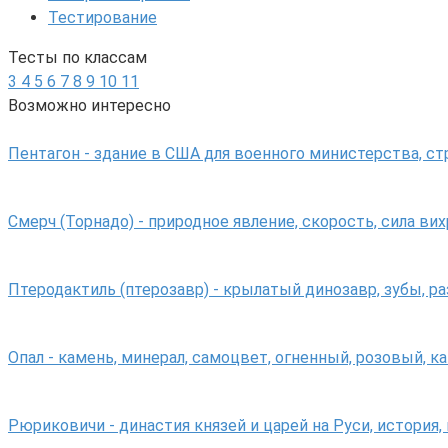
Тестирование
Тесты по классам
3
4
5
6
7
8
9
10
11
Возможно интересно
Пентагон - здание в США для военного министерства, с
Смерч (Торнадо) - природное явление, скорость, сила вих
Птеродактиль (птерозавр) - крылатый динозавр, зубы, р
Опал - камень, минерал, самоцвет, огненный, розовый, к
Рюриковичи - династия князей и царей на Руси, история,