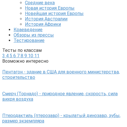
Средние века
Новая история Европы
Новейшая история Европы
История Австралии
История Африки
Краеведение
Обзоры из прессы
Тестирование
Тесты по классам
3
4
5
6
7
8
9
10
11
Возможно интересно
Пентагон - здание в США для военного министерства,
строительство
Смерч (Торнадо) - природное явление, скорость, сила
вихря воздуха
Птеродактиль (птерозавр) - крылатый динозавр, зубы,
размер экземпляра