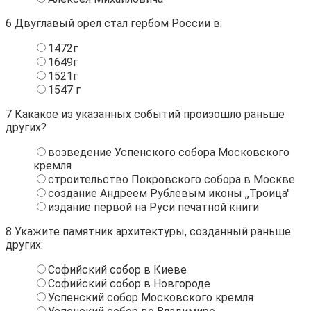
6
Двуглавый орел стал гербом России в:
1472г
1649г
1521г
1547 г
7
Какакое из указанных событий произошло раньше
других?
возведение Успенского собора Московского
кремля
строительство Покровского собора в Москве
создание Андреем Рублевым иконы ,,Троица"
издание первой на Руси печатной книги
8
Укажите памятник архитектуры, созданный раньше
других:
Софийский собор в Киеве
Софийский собор в Новгороде
Успенский собор Московского кремля