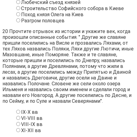
Любечский съезд князей
Строительство Софийского собора в Киеве
Поход князя Олега на Киев
Разгром половцев
20
Прочтите отрывок из истории и укажите век, когда
произошли описанные события. " Другие же славяне
пришли поселились на Висле и прозвались Ляхами, от
тех Ляхов назвались Поляки, Ляхи другие Лютичи, иные
Мазовшане, иные Поморяне. Также и те славяне,
которые пришли и поселились по Днепру, назвались
Полянами, а другие Древлянами, потому что жили в
лесах, а другие поселились между Припятью и Двиной
и назвались Дреговичи, другие осели на Двине и
назвались Полочане. Словене же сели около озера
Ильменя и назвались своим именем и сделали город и
назвали его Новгород. А другие поселились по Десне, и
по Сейму, и по Суле и назвали Северянами".
IX-X вв
VI-VIII вв
VIII-IX вв
XI-XII вв