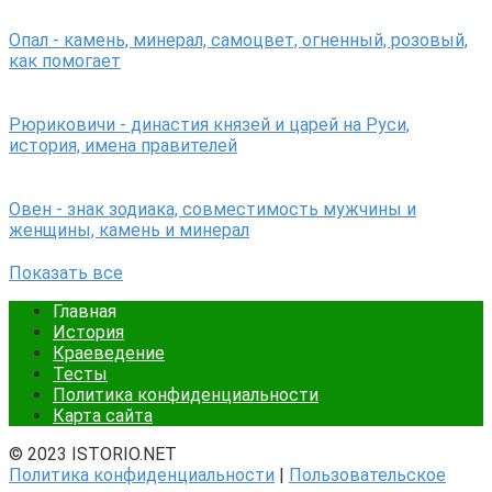
Опал - камень, минерал, самоцвет, огненный, розовый,
как помогает
Рюриковичи - династия князей и царей на Руси,
история, имена правителей
Овен - знак зодиака, совместимость мужчины и
женщины, камень и минерал
Показать все
Главная
История
Краеведение
Тесты
Политика конфиденциальности
Карта сайта
© 2023 ISTORIO.NET
Политика конфиденциальности
|
Пользовательское