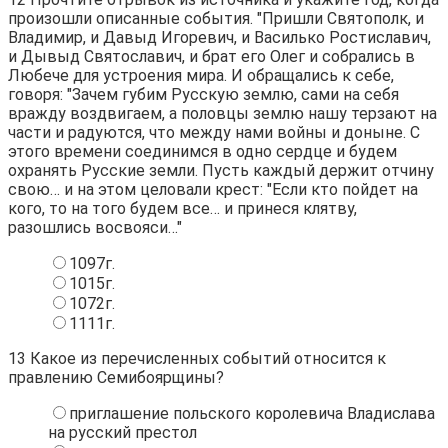
произошли описанные события. "Пришли Святополк, и
Владимир, и Давыд Игоревич, и Василько Ростиславич,
и Дывыд Святославич, и брат его Олег и собрались в
Любече для устроения мира. И обращались к себе,
говоря: "Зачем губим Русскую землю, сами на себя
вражду воздвигаем, а половцы землю нашу терзают на
части и радуются, что между нами войны и доныне. С
этого времени соединимся в одно сердце и будем
охранять Русские земли. Пусть каждый держит отчину
свою… и на этом целовали крест: "Если кто пойдет на
кого, то на того будем все… и принеся клятву,
разошлись восвояси…"
1097г.
1015г.
1072г.
1111г.
13
Какое из перечисленных событий относится к
правлению Семибоярщины?
приглашение польского королевича Владислава
на русский престол