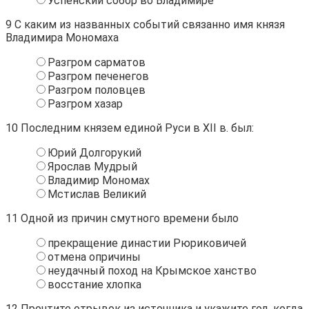
Успенский собор во Владимире
9
С каким из названных событий связанно имя князя
Владимира Мономаха
Разгром сарматов
Разгром печенегов
Разгром половцев
Разгром хазар
10
Последним князем единой Руси в XII в. был:
Юрий Долгорукий
Ярослав Мудрый
Владимир Мономах
Мстислав Великий
11
Одной из причин смутного времени было
прекращение династии Рюриковичей
отмена опричины
неудачный поход на Крымское ханство
восстание хлопка
12
Прочтите отрывок из источника и укажите год, когда