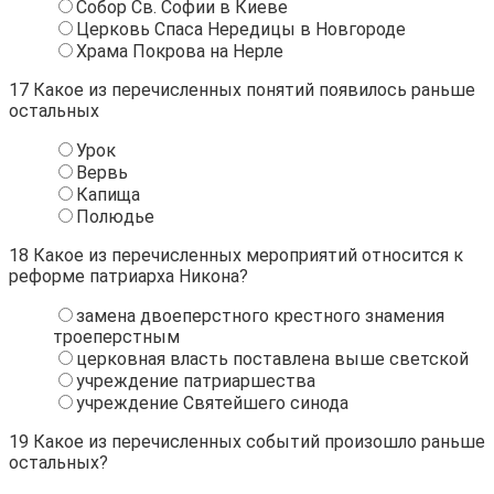
Собор Св. Софии в Киеве
Церковь Спаса Нередицы в Новгороде
Храма Покрова на Нерле
17
Какое из перечисленных понятий появилось раньше
остальных
Урок
Вервь
Капища
Полюдье
18
Какое из перечисленных мероприятий относится к
реформе патриарха Никона?
замена двоеперстного крестного знамения
троеперстным
церковная власть поставлена выше светской
учреждение патриаршества
учреждение Святейшего синода
19
Какое из перечисленных событий произошло раньше
остальных?