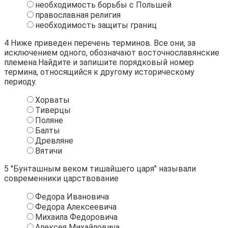
необходимость борьбы с Польшей
православная религия
необходимость защиты границ
4
Ниже приведен перечень терминов. Все они, за
исключением одного, обозначают восточнославянские
племена.Найдите и запишите порядковый номер
термина, относящийся к другому историческому
периоду.
Хорваты
Тиверцы
Поляне
Балты
Древляне
Вятичи
5
"Бунташным веком тишайшего царя" называли
современники царствование
Федора Ивановича
Федора Алексеевича
Михаила Федоровича
Алексея Михайловича