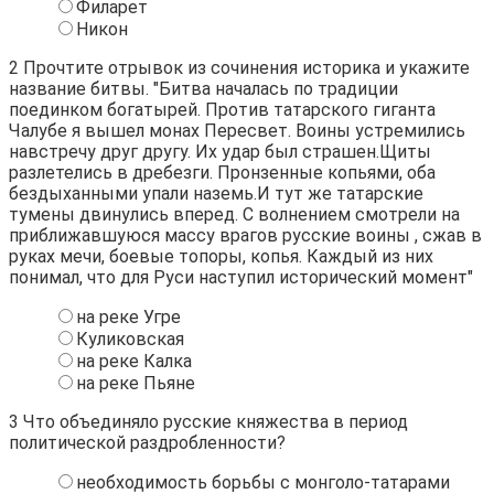
Филарет
Никон
2
Прочтите отрывок из сочинения историка и укажите
название битвы. "Битва началась по традиции
поединком богатырей. Против татарского гиганта
Чалубе я вышел монах Пересвет. Воины устремились
навстречу друг другу. Их удар был страшен.Щиты
разлетелись в дребезги. Пронзенные копьями, оба
бездыханными упали наземь.И тут же татарские
тумены двинулись вперед. С волнением смотрели на
приближавшуюся массу врагов русские воины , сжав в
руках мечи, боевые топоры, копья. Каждый из них
понимал, что для Руси наступил исторический момент"
на реке Угре
Куликовская
на реке Калка
на реке Пьяне
3
Что объединяло русские княжества в период
политической раздробленности?
необходимость борьбы с монголо-татарами