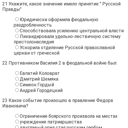
21
Укажите, какое значение имело принятие " Русской
Правды"
Юридически оформила феодальную
раздробленность
Способствовала усилению центральной власти
Ликвидировала удельно-лествичную систему
престолонаследия
Ускорила отделение Русской православной
церкви от греческой
22
Противником Василия 2 в феодальной войне был:
Евпатий Коловрат
Дмитрий Шемяка
Симеон Гордый
Андрей Городецкий
23
Какое событие произошло в правление Федора
Ивановича?
Ограничение боярского произвола на местах
учреждение патриаршества
двуглавый орел стал русским гербом