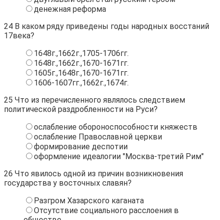
денежная реформа
24
В каком ряду приведены годы народных восстаний
17века?
1648г.,1662г.,1705-1706гг.
1648г.,1662г.,1670-1671гг.
1605г.,1648г.,1670-1671гг.
1606-1607гг.,1662г.,1674г.
25
Что из перечисленного являлось следствием
политической раздробленности на Руси?
ослабление обороноспособности княжеств
ослабление Православной церкви
формирование деспотии
оформление идеалогии "Москва-третий Рим"
26
Что явилось одной из причин возникновения
государства у восточных славян?
Разгром Хазарского каганата
Отсутствие социального расслоения в
обществе