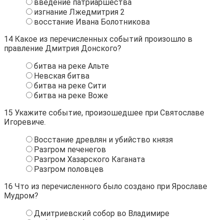
введение патриаршества
изгнание Лжедмитрия 2
восстание Ивана Болотникова
14
Какое из перечисленных событий произошло в
правление Дмитрия Донского?
битва на реке Альте
Невская битва
битва на реке Сити
битва на реке Воже
15
Укажите событие, произошедшее при Святославе
Игоревиче.
Восстание древлян и убийство князя
Разгром печенегов
Разгром Хазарского Каганата
Разгром половцев
16
Что из перечисленного было создано при Ярославе
Мудром?
Дмитриевский собор во Владимире