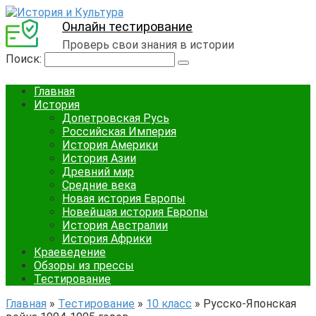
Онлайн тестирование
Проверь свои знания в истории
Поиск:
Главная
История
Допетровская Русь
Российская Империя
История Америки
История Азии
Древний мир
Средние века
Новая история Европы
Новейшая история Европы
История Австралии
История Африки
Краеведение
Обзоры из прессы
Тестирование
Главная
»
Тестирование
»
10 класс
»
Русско-Японская