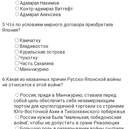
Адмирал Нахимов
Контр-адмирал Витгефт
Адмирал Алексеев
5
Что по условиям мирного договора приобретала
Япония?
Камчатку
Владивосток
Курильские острова
Чукотку
Часть Сахалина
Маньчжурию
6
Какая из названных причин Русско-Японской войны
не относится к этой войне?
Россия, придя в Манчжурию, ставила перед
собой цель обеспечить себя незамерзающим
портом для круглогодичной торговли со странами
Юго-Восточной Азии и Тихоокеанского побережья.
России нужна была "маленькая, победоносная
война", чтобы не допустить в сране Революции
Большую роль в развязывании войны сыграли