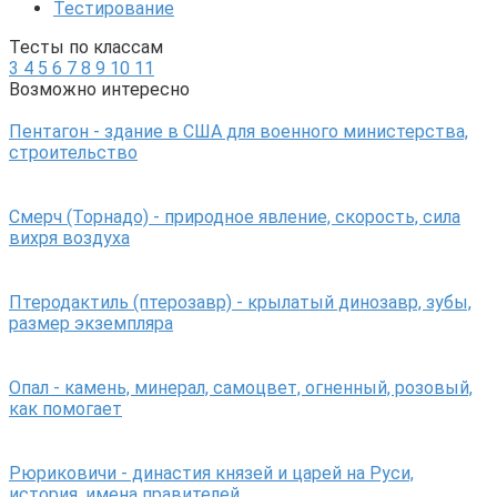
Тестирование
Тесты по классам
3
4
5
6
7
8
9
10
11
Возможно интересно
Пентагон - здание в США для военного министерства,
строительство
Смерч (Торнадо) - природное явление, скорость, сила
вихря воздуха
Птеродактиль (птерозавр) - крылатый динозавр, зубы,
размер экземпляра
Опал - камень, минерал, самоцвет, огненный, розовый,
как помогает
Рюриковичи - династия князей и царей на Руси,
история, имена правителей