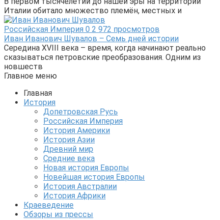
В первом тысячелетии до нашей эры на территории
Италии обитало множество племён, местных и
Российская Империя
0
2 972 просмотров
Иван Иванович Шувалов – Семь дней истории
Середина XVIII века – время, когда начинают реально
сказываться петровские преобразования. Одним из
новшеств
Главное меню
Главная
История
Допетровская Русь
Российская Империя
История Америки
История Азии
Древний мир
Средние века
Новая история Европы
Новейшая история Европы
История Австралии
История Африки
Краеведение
Обзоры из прессы