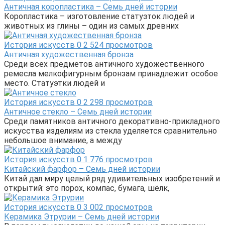
Античная коропластика – Семь дней истории
Коропластика – изготовление статуэток людей и
животных из глины – один из самых древних
История искусств
0
2 524 просмотров
Античная художественная бронза
Среди всех предметов античного художественного
ремесла мелкофигурным бронзам принадлежит особое
место. Статуэтки людей и
История искусств
0
2 298 просмотров
Античное стекло – Семь дней истории
Среди памятников античного декоративно-прикладного
искусства изделиям из стекла уделяется сравнительно
небольшое внимание, а между
История искусств
0
1 776 просмотров
Китайский фарфор – Семь дней истории
Китай дал миру целый ряд удивительных изобретений и
открытий: это порох, компас, бумага, шёлк,
История искусств
0
3 002 просмотров
Керамика Этрурии – Семь дней истории