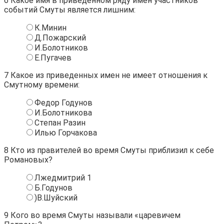
6
Какое имя в приведенном ряду имен участников
событий Смуты является лишним:
К.Минин
Д.Пожарский
И.Болотников
Е.Пугачев
7
Какое из приведенных имен не имеет отношения к
Смутному времени:
Федор Годунов
И.Болотникова
Степан Разин
Илью Горчакова
8
Кто из правителей во время Смуты приблизил к себе
Романовых?
Лжедмитрий 1
Б.Годунов
)В.Шуйский
9
Кого во время Смуты называли «царевичем