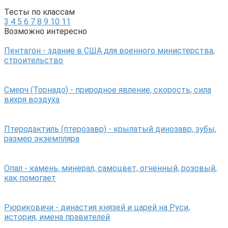
Тесты по классам
3
4
5
6
7
8
9
10
11
Возможно интересно
Пентагон - здание в США для военного министерства,
строительство
Смерч (Торнадо) - природное явление, скорость, сила
вихря воздуха
Птеродактиль (птерозавр) - крылатый динозавр, зубы,
размер экземпляра
Опал - камень, минерал, самоцвет, огненный, розовый,
как помогает
Рюриковичи - династия князей и царей на Руси,
история, имена правителей