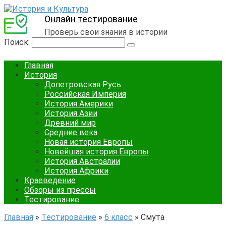
Онлайн тестирование
Проверь свои знания в истории
Поиск:
Главная
История
Допетровская Русь
Российская Империя
История Америки
История Азии
Древний мир
Средние века
Новая история Европы
Новейшая история Европы
История Австралии
История Африки
Краеведение
Обзоры из прессы
Тестирование
Главная
»
Тестирование
»
6 класс
»
Смута