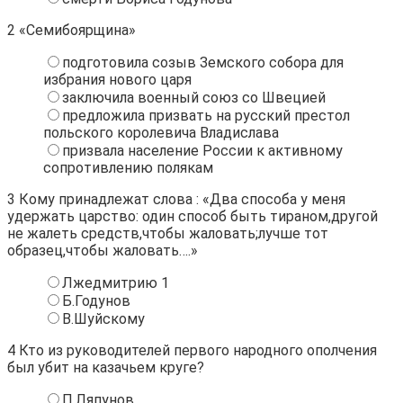
2
«Семибоярщина»
подготовила созыв Земского собора для
избрания нового царя
заключила военный союз со Швецией
предложила призвать на русский престол
польского королевича Владислава
призвала население России к активному
сопротивлению полякам
3
Кому принадлежат слова : «Два способа у меня
удержать царство: один способ быть тираном,другой
не жалеть средств,чтобы жаловать;лучше тот
образец,чтобы жаловать….»
Лжедмитрию 1
Б.Годунов
В.Шуйскому
4
Кто из руководителей первого народного ополчения
был убит на казачьем круге?
П.Ляпунов