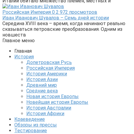
Италии обитало множество племён, местных и
Российская Империя
0
2 972 просмотров
Иван Иванович Шувалов – Семь дней истории
Середина XVIII века – время, когда начинают реально
сказываться петровские преобразования. Одним из
новшеств
Главное меню
Главная
История
Допетровская Русь
Российская Империя
История Америки
История Азии
Древний мир
Средние века
Новая история Европы
Новейшая история Европы
История Австралии
История Африки
Краеведение
Обзоры из прессы
Тестирование