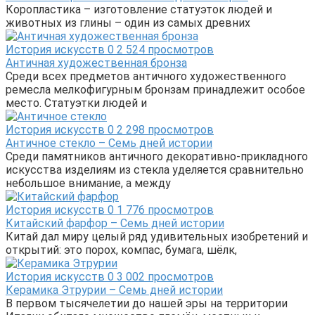
Коропластика – изготовление статуэток людей и
животных из глины – один из самых древних
История искусств
0
2 524 просмотров
Античная художественная бронза
Среди всех предметов античного художественного
ремесла мелкофигурным бронзам принадлежит особое
место. Статуэтки людей и
История искусств
0
2 298 просмотров
Античное стекло – Семь дней истории
Среди памятников античного декоративно-прикладного
искусства изделиям из стекла уделяется сравнительно
небольшое внимание, а между
История искусств
0
1 776 просмотров
Китайский фарфор – Семь дней истории
Китай дал миру целый ряд удивительных изобретений и
открытий: это порох, компас, бумага, шёлк,
История искусств
0
3 002 просмотров
Керамика Этрурии – Семь дней истории
В первом тысячелетии до нашей эры на территории