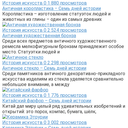
История искусств
0
1 880 просмотров
Античная коропластика – Семь дней истории
Коропластика – изготовление статуэток людей и
животных из глины – один из самых древних
История искусств
0
2 524 просмотров
Античная художественная бронза
Среди всех предметов античного художественного
ремесла мелкофигурным бронзам принадлежит особое
место. Статуэтки людей и
История искусств
0
2 298 просмотров
Античное стекло – Семь дней истории
Среди памятников античного декоративно-прикладного
искусства изделиям из стекла уделяется сравнительно
небольшое внимание, а между
История искусств
0
1 776 просмотров
Китайский фарфор – Семь дней истории
Китай дал миру целый ряд удивительных изобретений и
открытий: это порох, компас, бумага, шёлк,
История искусств
0
3 002 просмотров
Керамика Этрурии – Семь дней истории