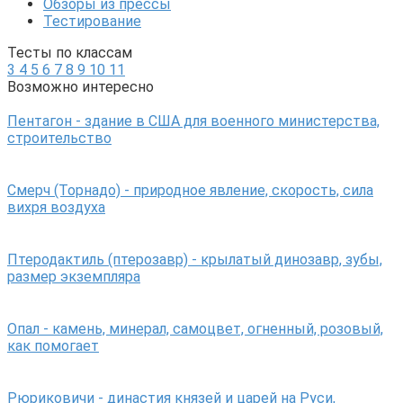
Обзоры из прессы
Тестирование
Тесты по классам
3
4
5
6
7
8
9
10
11
Возможно интересно
Пентагон - здание в США для военного министерства,
строительство
Смерч (Торнадо) - природное явление, скорость, сила
вихря воздуха
Птеродактиль (птерозавр) - крылатый динозавр, зубы,
размер экземпляра
Опал - камень, минерал, самоцвет, огненный, розовый,
как помогает
Рюриковичи - династия князей и царей на Руси,