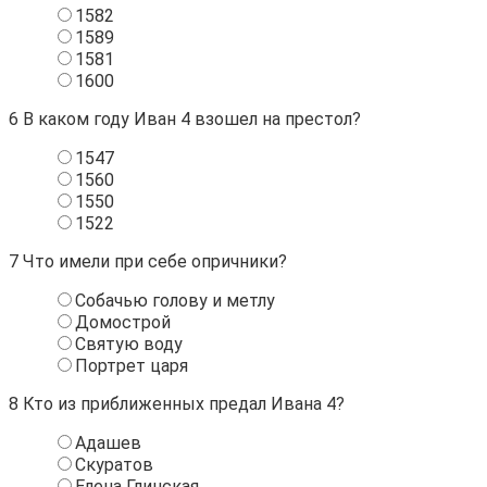
1582
1589
1581
1600
6
В каком году Иван 4 взошел на престол?
1547
1560
1550
1522
7
Что имели при себе опричники?
Собачью голову и метлу
Домострой
Святую воду
Портрет царя
8
Кто из приближенных предал Ивана 4?
Адашев
Скуратов
Елена Глинская