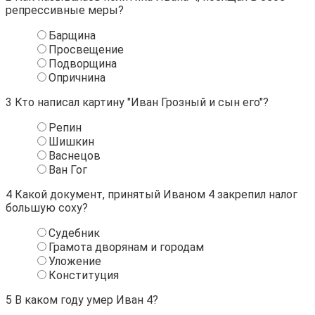
репрессивные меры?
Барщина
Просвещение
Подворщина
Опричнина
3
Кто написал картину "Иван Грозный и сын его"?
Репин
Шишкин
Васнецов
Ван Гог
4
Какой документ, принятый Иваном 4 закрепил налог
большую соху?
Судебник
Грамота дворянам и городам
Уложение
Конституция
5
В каком году умер Иван 4?