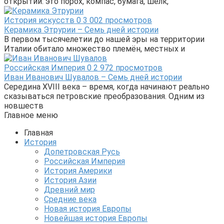
открытий: это порох, компас, бумага, шёлк,
История искусств
0
3 002 просмотров
Керамика Этрурии – Семь дней истории
В первом тысячелетии до нашей эры на территории
Италии обитало множество племён, местных и
Российская Империя
0
2 972 просмотров
Иван Иванович Шувалов – Семь дней истории
Середина XVIII века – время, когда начинают реально
сказываться петровские преобразования. Одним из
новшеств
Главное меню
Главная
История
Допетровская Русь
Российская Империя
История Америки
История Азии
Древний мир
Средние века
Новая история Европы
Новейшая история Европы