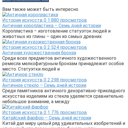
Вам также может быть интересно
История искусств
0
1 880 просмотров
Античная коропластика – Семь дней истории
Коропластика – изготовление статуэток людей и
животных из глины – один из самых древних
История искусств
0
2 524 просмотров
Античная художественная бронза
Среди всех предметов античного художественного
ремесла мелкофигурным бронзам принадлежит особое
место. Статуэтки людей и
История искусств
0
2 298 просмотров
Античное стекло – Семь дней истории
Среди памятников античного декоративно-прикладного
искусства изделиям из стекла уделяется сравнительно
небольшое внимание, а между
История искусств
0
1 776 просмотров
Китайский фарфор – Семь дней истории
Китай дал миру целый ряд удивительных изобретений и