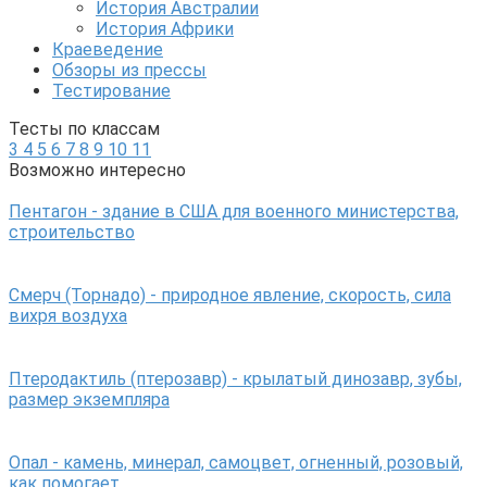
История Австралии
История Африки
Краеведение
Обзоры из прессы
Тестирование
Тесты по классам
3
4
5
6
7
8
9
10
11
Возможно интересно
Пентагон - здание в США для военного министерства,
строительство
Смерч (Торнадо) - природное явление, скорость, сила
вихря воздуха
Птеродактиль (птерозавр) - крылатый динозавр, зубы,
размер экземпляра
Опал - камень, минерал, самоцвет, огненный, розовый,
как помогает