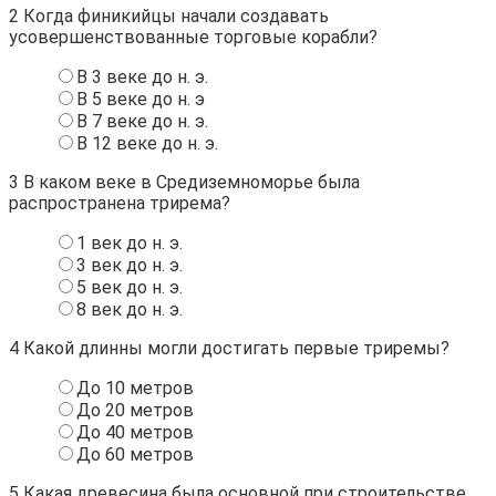
2
Когда финикийцы начали создавать
усовершенствованные торговые корабли?
В 3 веке до н. э.
В 5 веке до н. э
В 7 веке до н. э.
В 12 веке до н. э.
3
В каком веке в Средиземноморье была
распространена трирема?
1 век до н. э.
3 век до н. э.
5 век до н. э.
8 век до н. э.
4
Какой длинны могли достигать первые триремы?
До 10 метров
До 20 метров
До 40 метров
До 60 метров
5
Какая древесина была основной при строительстве