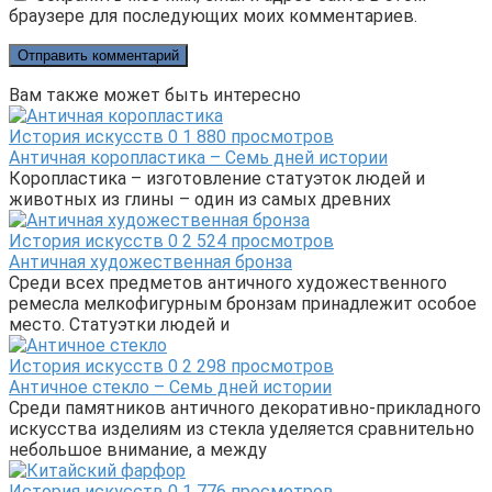
браузере для последующих моих комментариев.
Вам также может быть интересно
История искусств
0
1 880 просмотров
Античная коропластика – Семь дней истории
Коропластика – изготовление статуэток людей и
животных из глины – один из самых древних
История искусств
0
2 524 просмотров
Античная художественная бронза
Среди всех предметов античного художественного
ремесла мелкофигурным бронзам принадлежит особое
место. Статуэтки людей и
История искусств
0
2 298 просмотров
Античное стекло – Семь дней истории
Среди памятников античного декоративно-прикладного
искусства изделиям из стекла уделяется сравнительно
небольшое внимание, а между
История искусств
0
1 776 просмотров