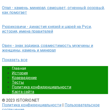
Опал - камень, минерал, самоцвет, огненный, розовый,
как помогает
Рюриковичи - династия князей и царей на Руси,
история, имена правителей
Овен - знак зодиака, совместимость мужчины и
женщины, камень и минерал
Показать все
Главная
История
Краеведение
Тесты
Политика конфиденциальности
Карта сайта
© 2023 ISTORIO.NET
Политика конфиденциальности
|
Пользовательское
соглашение