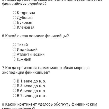
финикийских кораблей?
Кедровая
Дубовая
Буковая
Кленовая
6
Какой океан освоили финикийцы?
Тихий
Индийский
Атлантический
Южный
7
Когда произошла самая масштабная морская
экспедиция финикийцев?
В 1 веке до н. э.
В 3 веке до н. э.
В 6 веке до н. э.
В 7 веке до н. э.
8
Какой континент удалось обогнуть финикийским
мореплавателям?