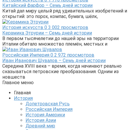
Китайский фарфор – Семь дней истории
Китай дал миру целый ряд удивительных изобретений и
открытий: это порох, компас, бумага, шёлк,
История искусств
0
3 002 просмотров
Керамика Этрурии – Семь дней истории
В первом тысячелетии до нашей эры на территории
Италии обитало множество племён, местных и
Российская Империя
0
2 972 просмотров
Иван Иванович Шувалов – Семь дней истории
Середина XVIII века – время, когда начинают реально
сказываться петровские преобразования. Одним из
новшеств
Главное меню
Главная
История
Допетровская Русь
Российская Империя
История Америки
История Азии
Древний мир