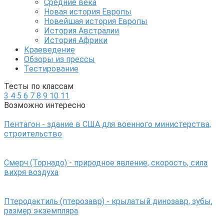
Средние века
Новая история Европы
Новейшая история Европы
История Австралии
История Африки
Краеведение
Обзоры из прессы
Тестирование
Тесты по классам
3
4
5
6
7
8
9
10
11
Возможно интересно
Пентагон - здание в США для военного министерства,
строительство
Смерч (Торнадо) - природное явление, скорость, сила
вихря воздуха
Птеродактиль (птерозавр) - крылатый динозавр, зубы,
размер экземпляра