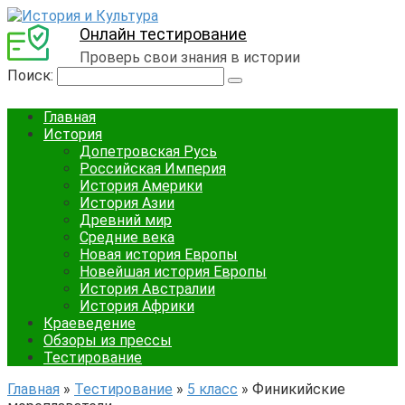
Онлайн тестирование
Проверь свои знания в истории
Поиск:
Главная
История
Допетровская Русь
Российская Империя
История Америки
История Азии
Древний мир
Средние века
Новая история Европы
Новейшая история Европы
История Австралии
История Африки
Краеведение
Обзоры из прессы
Тестирование
Главная
»
Тестирование
»
5 класс
»
Финикийские