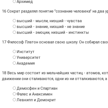
Архимед
16
Сократ разделял понятие "сознание человека" на два у
высший - мысли, низший - чувства
высший - знание, низший - не знание
высший - эмоции, низший - инстинкты
17
Философ Платон основал свою школу. Он собирал своих
Институт
Университет
Академия
18
Весь мир состоит из мельчайших частиц - атомов, ко
движении они сталиваются, одни из ни отталкиваются, 
Демосфен и Спартиан
Фалес и Анаксимен
Левкипп и Демокрит