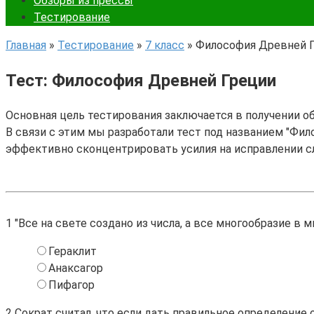
Обзоры из прессы
Тестирование
Главная
»
Тестирование
»
7 класс
»
Философия Древней 
Тест: Философия Древней Греции
Основная цель тестирования заключается в получении о
В связи с этим мы разработали тест под названием "Фило
эффективно сконцентрировать усилия на исправлении с
1
"Все на свете создано из числа, а все многообразие в 
Гераклит
Анаксагор
Пифагор
2
Сократ считал, что если дать правильное определение 