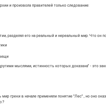
хии и произвола правителей только следование:
и, разделял его на реальный и нереальный мир. Что он 
гики
 вещи
угими мыслями, истинность которых доказана" - это зако
 мир греки в начале применяли понятие "Лес" , но оно ока
о:?