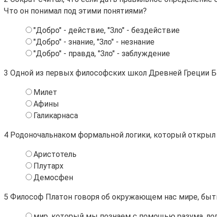
Что он понимал под этими понятиями?
"Добро" - действие, "Зло" - бездействие
"Добро" - знание, "Зло" - незнание
"Добро" - правда, "Зло" - заблуждение
3
Одной из первых философских школ Древней Греции Б
Милет
Афины
Галикарнаса
4
Родоночальнаком формальной логики, который открыл т
Аристотель
Плутарх
Демосфен
5
Философ Платон говоря об окружающем нас мире, бытии
мир, который мы познаем с помощью разума, ло