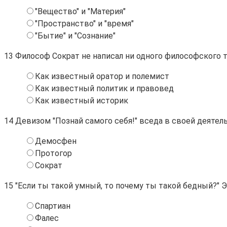
"Вещество" и "Материя"
"Пространство" и "время"
"Бытие" и "Сознание"
13
Философ Сократ не написал ни одного философского т
Как известный оратор и полемист
Как известный политик и правовед
Как известный историк
14
Девизом "Познай самого себя!" вседа в своей деяте
Демосфен
Протогор
Сократ
15
"Если ты такой умный, то почему ты такой бедный?" Э
Спартиан
Фалес