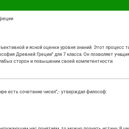
Греции
бъективной и ясной оценки уровня знаний. Этот процесс 
софия Древней Греции" для 7 класса. Он позволяет учащим
лабых сторон и повышении своей компетентности.
мире есть сочетание чисел",- утверждал философ:
окружающим нас понятиям, то можно познать истину. В час