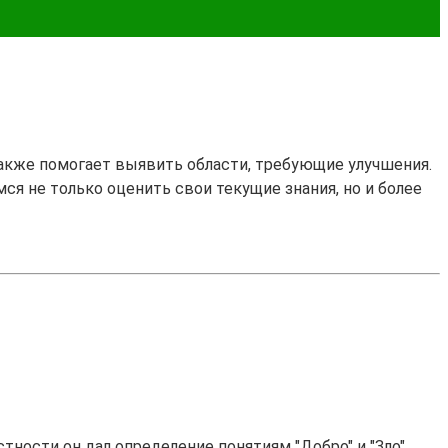
также помогает выявить области, требующие улучшения.
ся не только оценить свои текущие знания, но и более
тности он дал определение понятиям "Добро" и "Зло".