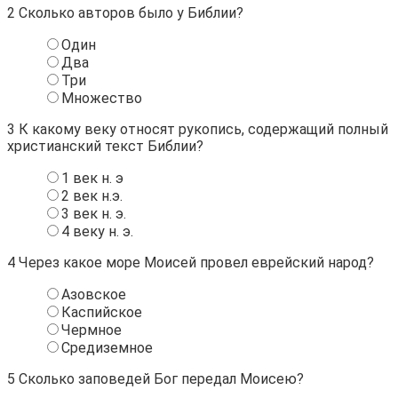
2
Сколько авторов было у Библии?
Один
Два
Три
Множество
3
К какому веку относят рукопись, содержащий полный
христианский текст Библии?
1 век н. э
2 век н.э.
3 век н. э.
4 веку н. э.
4
Через какое море Моисей провел еврейский народ?
Азовское
Каспийское
Чермное
Средиземное
5
Сколько заповедей Бог передал Моисею?