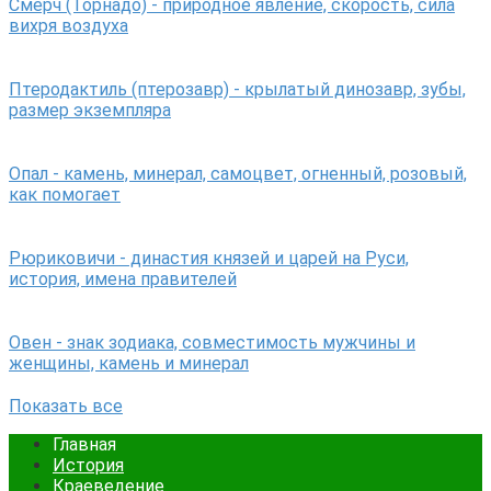
Смерч (Торнадо) - природное явление, скорость, сила
вихря воздуха
Птеродактиль (птерозавр) - крылатый динозавр, зубы,
размер экземпляра
Опал - камень, минерал, самоцвет, огненный, розовый,
как помогает
Рюриковичи - династия князей и царей на Руси,
история, имена правителей
Овен - знак зодиака, совместимость мужчины и
женщины, камень и минерал
Показать все
Главная
История
Краеведение