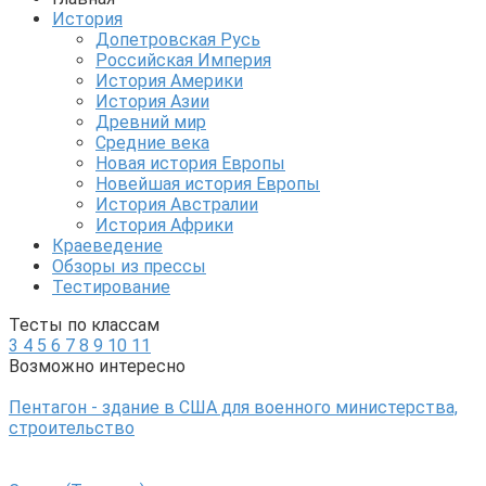
История
Допетровская Русь
Российская Империя
История Америки
История Азии
Древний мир
Средние века
Новая история Европы
Новейшая история Европы
История Австралии
История Африки
Краеведение
Обзоры из прессы
Тестирование
Тесты по классам
3
4
5
6
7
8
9
10
11
Возможно интересно
Пентагон - здание в США для военного министерства,
строительство