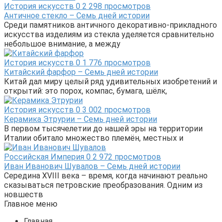
История искусств
0
2 298 просмотров
Античное стекло – Семь дней истории
Среди памятников античного декоративно-прикладного
искусства изделиям из стекла уделяется сравнительно
небольшое внимание, а между
История искусств
0
1 776 просмотров
Китайский фарфор – Семь дней истории
Китай дал миру целый ряд удивительных изобретений и
открытий: это порох, компас, бумага, шёлк,
История искусств
0
3 002 просмотров
Керамика Этрурии – Семь дней истории
В первом тысячелетии до нашей эры на территории
Италии обитало множество племён, местных и
Российская Империя
0
2 972 просмотров
Иван Иванович Шувалов – Семь дней истории
Середина XVIII века – время, когда начинают реально
сказываться петровские преобразования. Одним из
новшеств
Главное меню
Главная