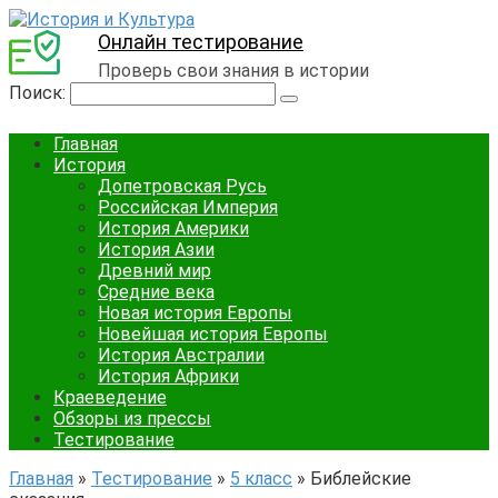
Онлайн тестирование
Проверь свои знания в истории
Поиск:
Главная
История
Допетровская Русь
Российская Империя
История Америки
История Азии
Древний мир
Средние века
Новая история Европы
Новейшая история Европы
История Австралии
История Африки
Краеведение
Обзоры из прессы
Тестирование
Главная
»
Тестирование
»
5 класс
»
Библейские