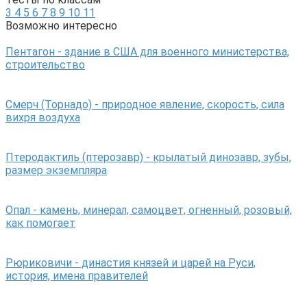
3
4
5
6
7
8
9
10
11
Возможно интересно
Пентагон - здание в США для военного министерства,
строительство
Смерч (Торнадо) - природное явление, скорость, сила
вихря воздуха
Птеродактиль (птерозавр) - крылатый динозавр, зубы,
размер экземпляра
Опал - камень, минерал, самоцвет, огненный, розовый,
как помогает
Рюриковичи - династия князей и царей на Руси,
история, имена правителей