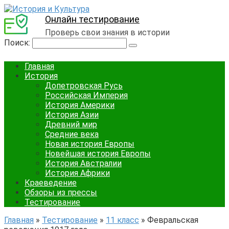
Онлайн тестирование
Проверь свои знания в истории
Поиск:
Главная
История
Допетровская Русь
Российская Империя
История Америки
История Азии
Древний мир
Средние века
Новая история Европы
Новейшая история Европы
История Австралии
История Африки
Краеведение
Обзоры из прессы
Тестирование
Главная
»
Тестирование
»
11 класс
»
Февральская