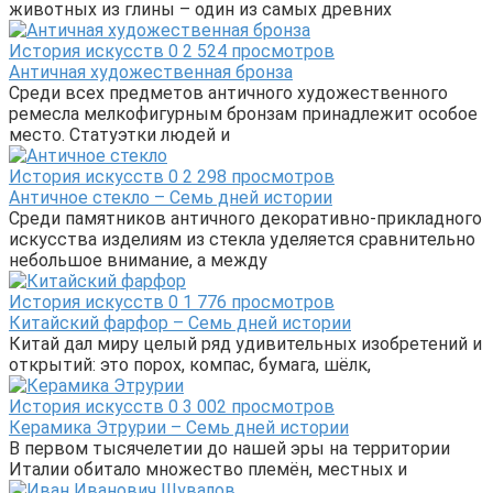
животных из глины – один из самых древних
История искусств
0
2 524 просмотров
Античная художественная бронза
Среди всех предметов античного художественного
ремесла мелкофигурным бронзам принадлежит особое
место. Статуэтки людей и
История искусств
0
2 298 просмотров
Античное стекло – Семь дней истории
Среди памятников античного декоративно-прикладного
искусства изделиям из стекла уделяется сравнительно
небольшое внимание, а между
История искусств
0
1 776 просмотров
Китайский фарфор – Семь дней истории
Китай дал миру целый ряд удивительных изобретений и
открытий: это порох, компас, бумага, шёлк,
История искусств
0
3 002 просмотров
Керамика Этрурии – Семь дней истории
В первом тысячелетии до нашей эры на территории
Италии обитало множество племён, местных и