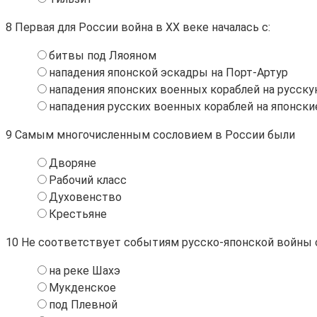
8
Первая для России война в XX веке началась с:
битвы под Ляояном
нападения японской эскадры на Порт-Артур
нападения японских военных кораблей на русск
нападения русских военных кораблей на японски
9
Самым многочисленным сословием в России были
Дворяне
Рабочий класс
Духовенство
Крестьяне
10
Не соответствует событиям русско-японской войны 
на реке Шахэ
Мукденское
под Плевной