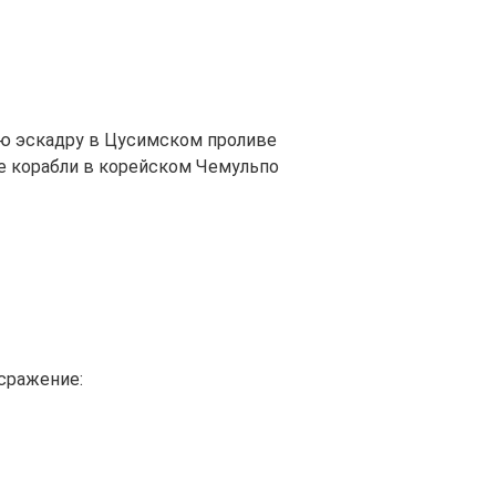
ую эскадру в Цусимском проливе
е корабли в корейском Чемульпо
сражение: