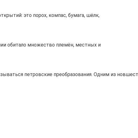
крытий: это порох, компас, бумага, шёлк,
лии обитало множество племён, местных и
сказываться петровские преобразования. Одним из новшес