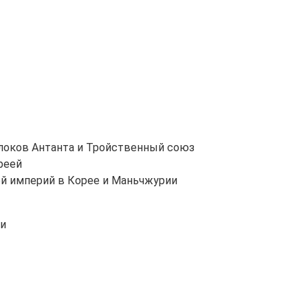
локов Антанта и Тройственный союз
реей
ой империй в Корее и Маньчжурии
ли