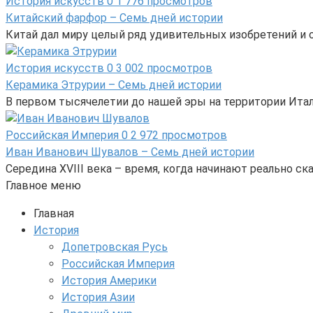
История искусств
0
1 776 просмотров
Китайский фарфор – Семь дней истории
Китай дал миру целый ряд удивительных изобретений и от
История искусств
0
3 002 просмотров
Керамика Этрурии – Семь дней истории
В первом тысячелетии до нашей эры на территории Ита
Российская Империя
0
2 972 просмотров
Иван Иванович Шувалов – Семь дней истории
Середина XVIII века – время, когда начинают реально 
Главное меню
Главная
История
Допетровская Русь
Российская Империя
История Америки
История Азии