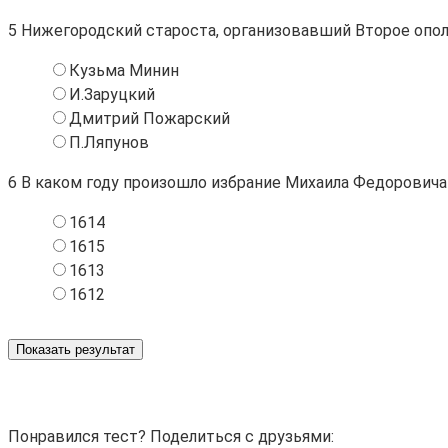
5
Нижегородский староста, организовавший Второе опол
Кузьма Минин
И.Заруцкий
Дмитрий Пожарский
П.Ляпунов
6
В каком году произошло избрание Михаила Федоровича
1614
1615
1613
1612
Показать результат
Понравился тест? Поделиться с друзьями: