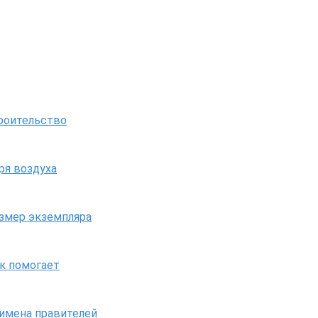
троительство
ря воздуха
азмер экземпляра
ак помогает
 имена правителей