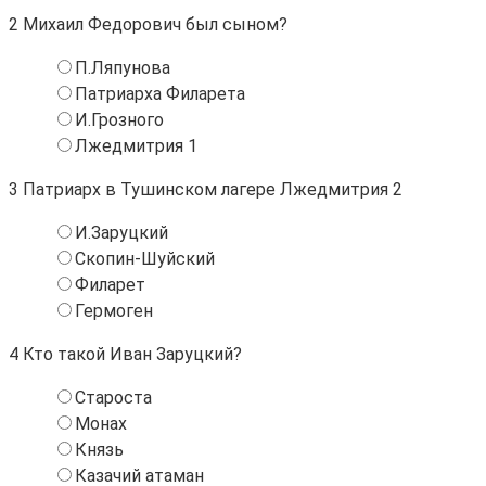
2
Михаил Федорович был сыном?
П.Ляпунова
Патриарха Филарета
И.Грозного
Лжедмитрия 1
3
Патриарх в Тушинском лагере Лжедмитрия 2
И.Заруцкий
Скопин-Шуйский
Филарет
Гермоген
4
Кто такой Иван Заруцкий?
Староста
Монах
Князь
Казачий атаман