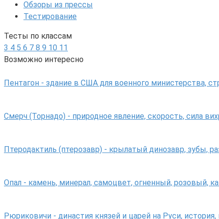
Обзоры из прессы
Тестирование
Тесты по классам
3
4
5
6
7
8
9
10
11
Возможно интересно
Пентагон - здание в США для военного министерства, с
Смерч (Торнадо) - природное явление, скорость, сила вих
Птеродактиль (птерозавр) - крылатый динозавр, зубы, р
Опал - камень, минерал, самоцвет, огненный, розовый, к
Рюриковичи - династия князей и царей на Руси, история,