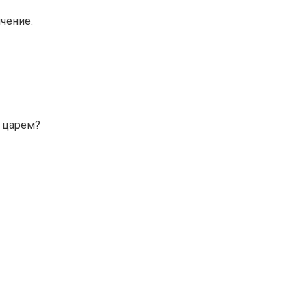
чение.
 царем?