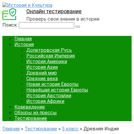
Онлайн тестирование
Проверь свои знания в истории
Поиск:
Главная
История
Допетровская Русь
Российская Империя
История Америки
История Азии
Древний мир
Средние века
Новая история Европы
Новейшая история Европы
История Австралии
История Африки
Краеведение
Обзоры из прессы
Тестирование
Главная
»
Тестирование
»
5 класс
»
Древняя Индия