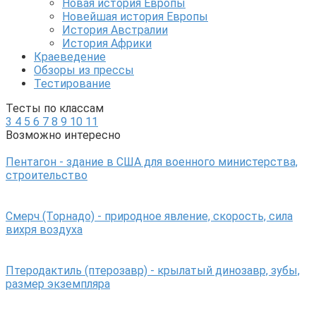
Новая история Европы
Новейшая история Европы
История Австралии
История Африки
Краеведение
Обзоры из прессы
Тестирование
Тесты по классам
3
4
5
6
7
8
9
10
11
Возможно интересно
Пентагон - здание в США для военного министерства,
строительство
Смерч (Торнадо) - природное явление, скорость, сила
вихря воздуха
Птеродактиль (птерозавр) - крылатый динозавр, зубы,
размер экземпляра