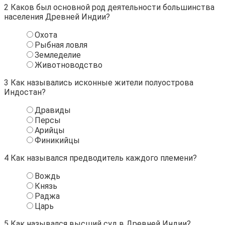
2
Каков был основной род деятельности большинства
населения Древней Индии?
Охота
Рыбная ловля
Земледелие
Животноводство
3
Как назывались исконные жители полуострова
Индостан?
Дравиды
Персы
Арийцы
Финикийцы
4
Как назывался предводитель каждого племени?
Вождь
Князь
Раджа
Царь
5
Как назывался высший суд в Древней Индии?