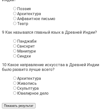
Поэзия
Архитектура
Алфавитное письмо
Театр
9
Как назывался главный язык в Древней Индии?
Панджаби
Санскрит
Манипури
Синдхи
10
Какое направление искусства в Древней Индии
было развито лучше всего?
Архитектура
Живопись
Скульптура
Ювелирное дело
Показать результат