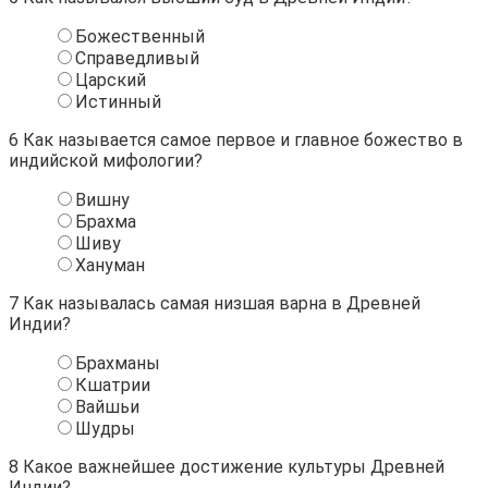
Божественный
Справедливый
Царский
Истинный
6
Как называется самое первое и главное божество в
индийской мифологии?
Вишну
Брахма
Шиву
Хануман
7
Как называлась самая низшая варна в Древней
Индии?
Брахманы
Кшатрии
Вайшьи
Шудры
8
Какое важнейшее достижение культуры Древней
Индии?