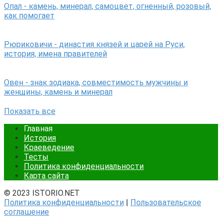
Опал - камень, минерал, самоцвет, огненный, розовый,
как помогает
Рюриковичи - династия князей и царей на Руси,
история, имена правителей
Овен - знак зодиака, совместимость мужчины и
женщины, камень и минерал
Показать все
Главная
История
Краеведение
Тесты
Политика конфиденциальности
Карта сайта
© 2023 ISTORIO.NET
Политика конфиденциальности
|
Пользовательское
соглашение