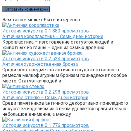
Вам также может быть интересно
История искусств
0
1 880 просмотров
Античная коропластика – Семь дней истории
Коропластика – изготовление статуэток людей и
животных из глины – один из самых древних
История искусств
0
2 524 просмотров
Античная художественная бронза
Среди всех предметов античного художественного
ремесла мелкофигурным бронзам принадлежит особое
место. Статуэтки людей и
История искусств
0
2 298 просмотров
Античное стекло – Семь дней истории
Среди памятников античного декоративно-прикладного
искусства изделиям из стекла уделяется сравнительно
небольшое внимание, а между
История искусств
0
1 776 просмотров
Китайский фарфор – Семь дней истории