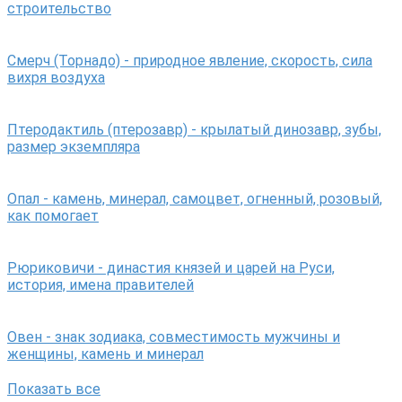
строительство
Смерч (Торнадо) - природное явление, скорость, сила
вихря воздуха
Птеродактиль (птерозавр) - крылатый динозавр, зубы,
размер экземпляра
Опал - камень, минерал, самоцвет, огненный, розовый,
как помогает
Рюриковичи - династия князей и царей на Руси,
история, имена правителей
Овен - знак зодиака, совместимость мужчины и
женщины, камень и минерал
Показать все