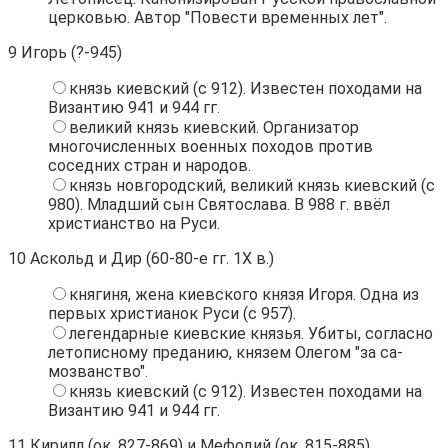
церковью. Автор "Повести временных лет".
9
Игорь (?-945)
князь киевский (с 912). Известен походами на
Византию 941 и 944 гг.
великий князь киевский. Организатор
многочисленных военных походов против
соседних стран и народов.
князь новгородский, великий князь киевский (с
980). Младший сын Святослава. В 988 г. ввёл
христианство на Руси.
10
Аскольд и Дир (60-80-е гг. 1Х в.)
княгиня, жена киевского князя Игоря. Одна из
первых христианок Руси (с 957).
легендарные киевские князья. Убиты, согласно
летописному преданию, князем Олегом "за са-
мозванство".
князь киевский (с 912). Известен походами на
Византию 941 и 944 гг.
11
Кирилл (ок. 827-869) и Мефодий (ок. 815-885)