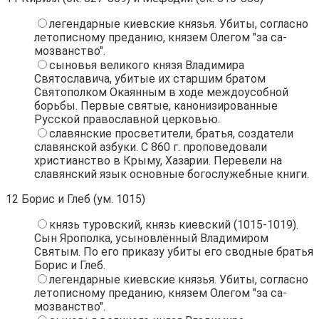
легендарные киевские князья. Убиты, согласно
летописному преданию, князем Олегом "за са-
мозванство".
сыновья великого князя Владимира
Святославича, убитые их старшим братом
Святополком Окаянным в ходе междоусобной
борьбы. Первые святые, канонизированные
Русской православной церковью.
славянские просветители, братья, создатели
славянской азбуки. С 860 г. проповедовали
христианство в Крыму, Хазарии. Перевели на
славянский язык основные богослужебные книги.
12
Борис и Глеб (ум. 1015)
князь туровский, князь киевский (1015-1019).
Сын Ярополка, усыновлённый Владимиром
Святым. По его приказу убиты его сводные братья
Борис и Глеб.
легендарные киевские князья. Убиты, согласно
летописному преданию, князем Олегом "за са-
мозванство".