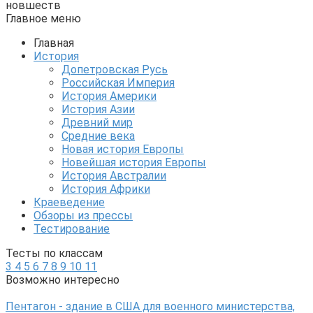
новшеств
Главное меню
Главная
История
Допетровская Русь
Российская Империя
История Америки
История Азии
Древний мир
Средние века
Новая история Европы
Новейшая история Европы
История Австралии
История Африки
Краеведение
Обзоры из прессы
Тестирование
Тесты по классам
3
4
5
6
7
8
9
10
11
Возможно интересно
Пентагон - здание в США для военного министерства,