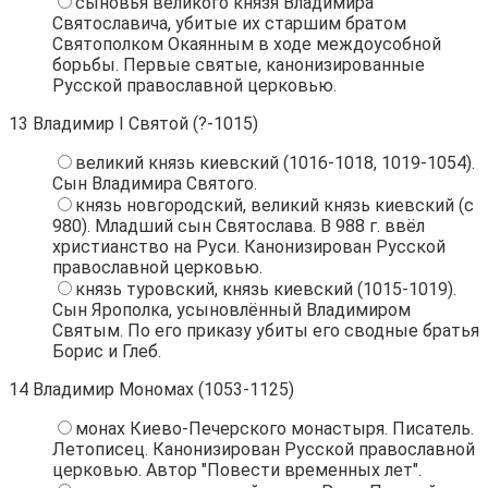
сыновья великого князя Владимира
Святославича, убитые их старшим братом
Святополком Окаянным в ходе междоусобной
борьбы. Первые святые, канонизированные
Русской православной церковью.
13
Владимир I Святой (?-1015)
великий князь киевский (1016-1018, 1019-1054).
Сын Владимира Святого.
князь новгородский, великий князь киевский (с
980). Младший сын Святослава. В 988 г. ввёл
христианство на Руси. Канонизирован Русской
православной церковью.
князь туровский, князь киевский (1015-1019).
Сын Ярополка, усыновлённый Владимиром
Святым. По его приказу убиты его сводные братья
Борис и Глеб.
14
Владимир Мономах (1053-1125)
монах Киево-Печерского монастыря. Писатель.
Летописец. Канонизирован Русской православной
церковью. Автор "Повести временных лет".