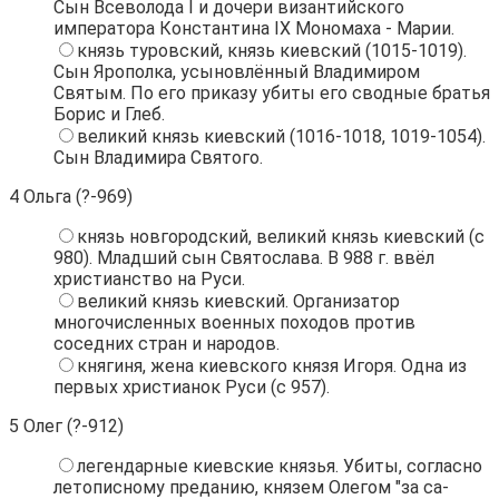
Сын Всеволода I и дочери византийского
императора Константина IХ Мономаха - Марии.
князь туровский, князь киевский (1015-1019).
Сын Ярополка, усыновлённый Владимиром
Святым. По его приказу убиты его сводные братья
Борис и Глеб.
великий князь киевский (1016-1018, 1019-1054).
Сын Владимира Святого.
4
Ольга (?-969)
князь новгородский, великий князь киевский (с
980). Младший сын Святослава. В 988 г. ввёл
христианство на Руси.
великий князь киевский. Организатор
многочисленных военных походов против
соседних стран и народов.
княгиня, жена киевского князя Игоря. Одна из
первых христианок Руси (с 957).
5
Олег (?-912)
легендарные киевские князья. Убиты, согласно
летописному преданию, князем Олегом "за са-