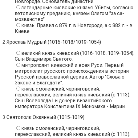
Новгороде. Основатель династии.
легендарные киевские князья. Убиты, согласно
летописному преданию, князем Олегом "за са-
мозванство".
князь. Правил с 879 г. в Новгороде, а с 882 г. - в
Киеве.
2
Ярослав Мудрый (1016-1018/1019-1054)
великий князь киевский (1016-1018, 1019-1054).
Сын Владимира Святого.
митрополит киевский и всея Руси. Первый
митрополит русского происхождения в истории
Русской православной церкви. Автор "Слова о
Законе и Благодати".
князь смоленский, черниговский,
переяславский, великий князь киевский (с 1113).
Сын Всеволода I и дочери византийского
императора Константина IХ Мономаха - Марии.
3
Святополк Окаянный (1015-1019)
князь смоленский, черниговский,
переяславский, великий князь киевский (с 1113).