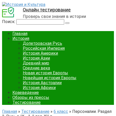
Онлайн тестирование
Проверь свои знания в истории
Поиск:
Главная
История
Допетровская Русь
Российская Империя
История Америки
История Азии
Древний мир
Средние века
Новая история Европы
Новейшая история Европы
История Австралии
История Африки
Краеведение
Обзоры из прессы
Тестирование
Главная
»
Тестирование
»
6 класс
»
Персоналии. Раздел