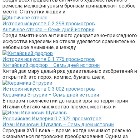
ремесла мелкофигурным бронзам принадлежит особое
место. Статуэтки людей и
История искусств
0
2 298 просмотров
Античное стекло – Семь дней истории
Среди памятников античного декоративно-прикладного
искусства изделиям из стекла уделяется сравнительно
небольшое внимание, а между
История искусств
0
1 776 просмотров
Китайский фарфор – Семь дней истории
Китай дал миру целый ряд удивительных изобретений и
открытий: это порох, компас, бумага, шёлк,
История искусств
0
3 002 просмотров
Керамика Этрурии – Семь дней истории
В первом тысячелетии до нашей эры на территории
Италии обитало множество племён, местных и
Российская Империя
0
2 972 просмотров
Иван Иванович Шувалов – Семь дней истории
Середина XVIII века – время, когда начинают реально
сказываться петровские преобразования. Одним из