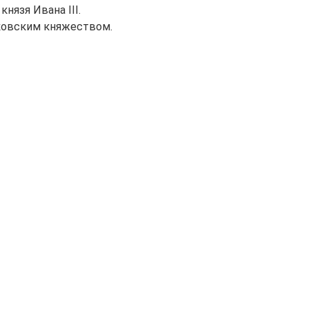
нязя Ивана III.
осковским княжеством.