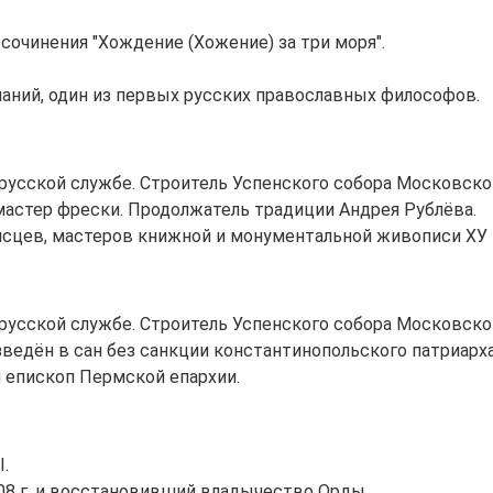
 сочинения "Хождение (Хожение) за три моря".
ланий, один из первых русских православных философов.
на русской службе. Строитель Успенского собора Московско
астер фрески. Продолжатель традиции Андрея Рублёва.
исцев, мастеров книжной и монументальной живописи ХУ 
на русской службе. Строитель Успенского собора Московско
озведён в сан без санкции константинопольского патриар
 епископ Пермской епархии.
I.
08 г. и восстановивший владычество Орды.