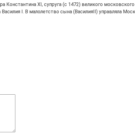
 Константина ХI, супруга (с 1472) великого московского к
а Василия I. В малолетство сына (ВасилияII) управляла М