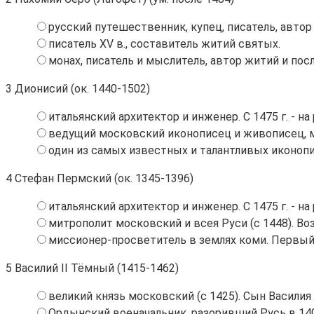
русский путешественник, купец, писатель, автор
писатель ХV в., составитель житий святых.
монах, писатель и мыслитель, автор житий и пос
3
Дионисий (ок. 1440-1502)
итальянский архитектор и инженер. С 1475 г. - 
ведущий московский иконописец и живописец, м
один из самых известных и талантливых иконоп
4
Стефан Пермский (ок. 1345-1396)
итальянский архитектор и инженер. С 1475 г. - 
митрополит московский и всея Руси (с 1448). В
миссионер-просветитель в землях коми. Первый
5
Василий II Тёмный (1415-1462)
великий князь московский (с 1425). Сын Василия 
Ордынский военачальник, разоривший Русь в 14