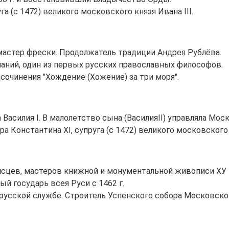
а (с 1472) великого московского князя Ивана III.
астер фрески. Продолжатель традиции Андрея Рублёва.
ланий, один из первых русских православных философов.
 сочинения "Хождение (Хожение) за три моря".
а Василия I. В малолетство сына (ВасилияII) управляла М
 Константина ХI, супруга (с 1472) великого московского к
исцев, мастеров книжной и монументальной живописи ХУ 
ый государь всея Руси с 1462 г.
на русской службе. Строитель Успенского собора Московско