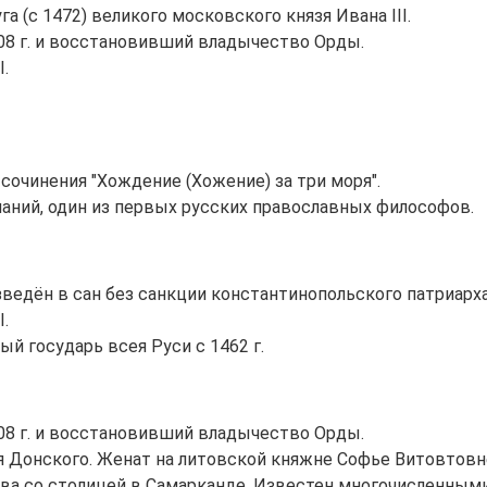
а (с 1472) великого московского князя Ивана III.
08 г. и восстановивший владычество Орды.
I.
 сочинения "Хождение (Хожение) за три моря".
ланий, один из первых русских православных философов.
озведён в сан без санкции константинопольского патриар
I.
ый государь всея Руси с 1462 г.
08 г. и восстановивший владычество Орды.
я Донского. Женат на литовской княжне Софье Витовтовн
рства со столицей в Самарканде. Известен многочисленны