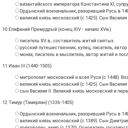
византийского императора Константина ХI, супруг
Ордынский военачальник, разоривший Русь в 14
великий князь московский (с 1425). Сын Василия 
10
Епифаний Премудрый (конец XIV - начало XVв.)
писатель ХV в., составитель житий святых.
русский путешественник, купец, писатель, автор
монах, писатель и мыслитель, автор житий и пос
11
Иван III (1440-1505)
митрополит московский и всея Руси (с 1448). В
великий князь московский (с 1425). Сын Василия 
сын Василия II. Великий князь московский и перв
12
Тимур (Тамерлан) (1336-1405)
Ордынский военачальник, разоривший Русь в 14
великий князь московский (с 1389). Сын Дмитри
полководец, эмир (с 1370). Основатель госуда