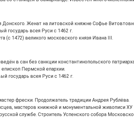
я Донского. Женат на литовской княжне Софье Витовтовн
ый государь всея Руси с 1462 г.
а (с 1472) великого московского князя Ивана III.
озведён в сан без санкции константинопольского патриар
 епископ Пермской епархии.
ый государь всея Руси с 1462 г.
астер фрески. Продолжатель традиции Андрея Рублёва.
исцев, мастеров книжной и монументальной живописи ХУ 
на русской службе. Строитель Успенского собора Московско