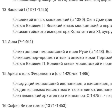
13
Василий I (1371-1425)
великий князь московский (с 1389). Сын Дмитри
сын Василия II. Великий князь московский и перв
византийского императора Константина ХI, супруг
14
Иона (?-1461)
митрополит московский и всея Руси (с 1448). В
миссионер-просветитель в землях коми. Первый
сын Василия П. Великий князь московский и перв
15
Аристотель Фиораванти (ок. 1420-ок. 1486)
ведущий московский иконописец и живописец, м
один из самых известных и талантливых иконоп
итальянский архитектор и инженер. С 1475 г. - 
16
Софья Витовтовна (1371-1453)