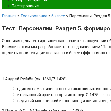
Обзоры из прессы
Тестирование
Главная
»
Тестирование
»
6 класс
»
Персоналии. Раздел 5
Тест: Персоналии. Раздел 5. Формиро
Основная цель тестирования заключается в получении о
В связи с этим мы разработали тест под названием "Перс
оценить свои текущие знания, но и более эффективно с
1
Андрей Рублёв (ок. 1360/7-1428)
один из самых известных и талантливых иконоп
итальянский архитектор и инженер. С 1475 г. - 
ведущий московский иконописец и живописец, м
2
Пахомий Серб (Лагофет) (ум. после 1484)