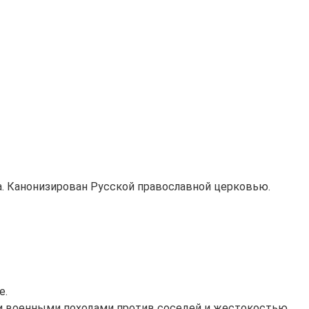
ха. Канонизирован Русской православной церковью.
е.
ми военными походами против соседей и жестокостью.