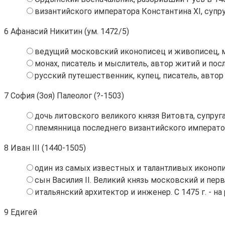
византийского императора Константина ХI, супруг
6
Афанасий Никитин (ум. 1472/5)
ведущий московский иконописец и живописец, м
монах, писатель и мыслитель, автор житий и пос
русский путешественник, купец, писатель, автор
7
София (Зоя) Палеолог (?-1503)
дочь литовского великого князя Витовта, супруг
племянница последнего византийского императора
8
Иван III (1440-1505)
один из самых известных и талантливых иконоп
сын Василия II. Великий князь московский и перв
итальянский архитектор и инженер. С 1475 г. - 
9
Едигей