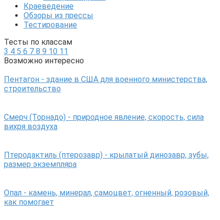
Краеведение
Обзоры из прессы
Тестирование
Тесты по классам
3
4
5
6
7
8
9
10
11
Возможно интересно
Пентагон - здание в США для военного министерства,
строительство
Смерч (Торнадо) - природное явление, скорость, сила
вихря воздуха
Птеродактиль (птерозавр) - крылатый динозавр, зубы,
размер экземпляра
Опал - камень, минерал, самоцвет, огненный, розовый,
как помогает