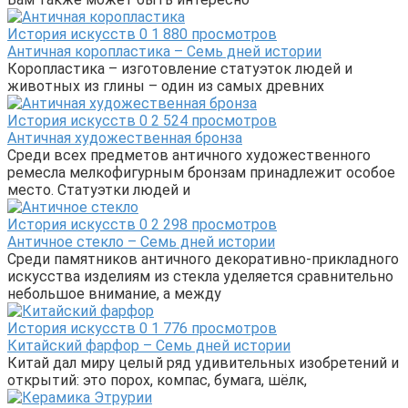
История искусств
0
1 880 просмотров
Античная коропластика – Семь дней истории
Коропластика – изготовление статуэток людей и
животных из глины – один из самых древних
История искусств
0
2 524 просмотров
Античная художественная бронза
Среди всех предметов античного художественного
ремесла мелкофигурным бронзам принадлежит особое
место. Статуэтки людей и
История искусств
0
2 298 просмотров
Античное стекло – Семь дней истории
Среди памятников античного декоративно-прикладного
искусства изделиям из стекла уделяется сравнительно
небольшое внимание, а между
История искусств
0
1 776 просмотров
Китайский фарфор – Семь дней истории
Китай дал миру целый ряд удивительных изобретений и
открытий: это порох, компас, бумага, шёлк,