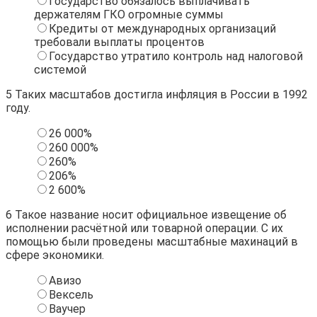
Государство обязалось выплачивать
держателям ГКО огромные суммы
Кредиты от международных организаций
требовали выплаты процентов
Государство утратило контроль над налоговой
системой
5
Таких масштабов достигла инфляция в России в 1992
году.
26 000%
260 000%
260%
206%
2 600%
6
Такое название носит официальное извещение об
исполнении расчётной или товарной операции. С их
помощью были проведены масштабные махинаций в
сфере экономики.
Авизо
Вексель
Ваучер