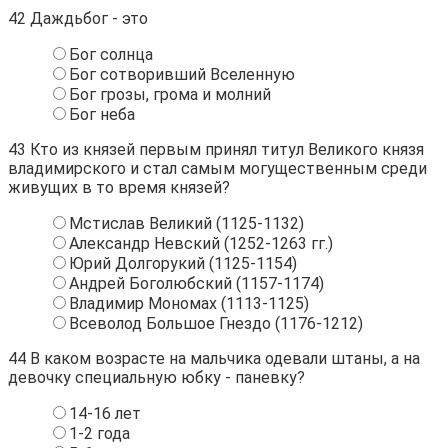
42
Даждьбог - это
Бог солнца
Бог сотворивший Вселенную
Бог грозы, грома и молний
Бог неба
43
Кто из князей первым принял титул Великого князя
владимирского и стал самым могущественным среди
живущих в то время князей?
Мстислав Великий (1125-1132)
Александр Невский (1252-1263 гг.)
Юрий Долгорукий (1125-1154)
Андрей Боголюбский (1157-1174)
Владимир Мономах (1113-1125)
Всеволод Большое Гнездо (1176-1212)
44
В каком возрасте на мальчика одевали штаны, а на
девочку специальную юбку - паневку?
14-16 лет
1-2 года