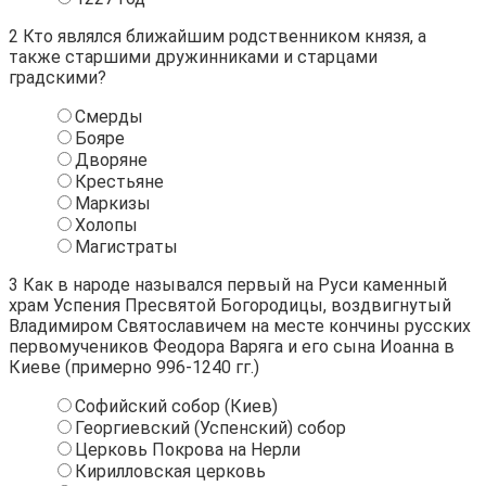
2
Кто являлся ближайшим родственником князя, а
также старшими дружинниками и старцами
градскими?
Смерды
Бояре
Дворяне
Крестьяне
Маркизы
Холопы
Магистраты
3
Как в народе назывался первый на Руси каменный
храм Успения Пресвятой Богородицы, воздвигнутый
Владимиром Святославичем на месте кончины русских
первомучеников Феодора Варяга и его сына Иоанна в
Киеве (примерно 996-1240 гг.)
Софийский собор (Киев)
Георгиевский (Успенский) собор
Церковь Покрова на Нерли
Кирилловская церковь