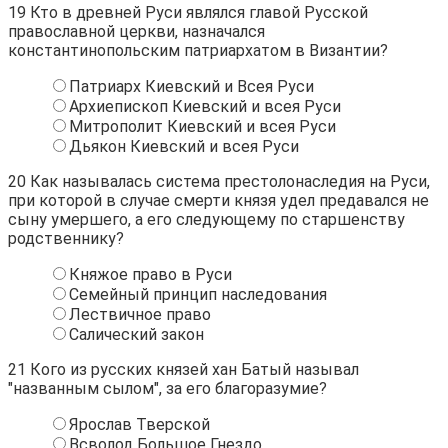
19
Кто в древней Руси являлся главой Русской
православной церкви, назначался
константинопольским патриархатом в Византии?
Патриарх Киевский и Всея Руси
Архиепископ Киевский и всея Руси
Митрополит Киевский и всея Руси
Дьякон Киевский и всея Руси
20
Как называлась система престолонаследия на Руси,
при которой в случае смерти князя удел предавался не
сыну умершего, а его следующему по старшенству
родственнику?
Княжое право в Руси
Семейный принцип наследования
Лествичное право
Салический закон
21
Кого из русских князей хан Батый называл
"названным сылом", за его благоразумие?
Ярослав Тверской
Всволод Большое Гнездо