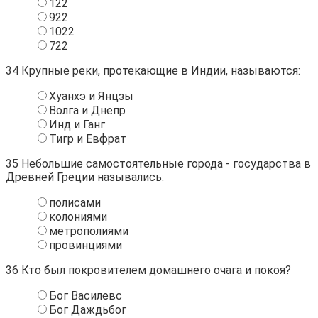
122
922
1022
722
34
Крупные реки, протекающие в Индии, называются:
Хуанхэ и Янцзы
Волга и Днепр
Инд и Ганг
Тигр и Евфрат
35
Небольшие самостоятельные города - государства в
Древней Греции назывались:
полисами
колониями
метрополиями
провинциями
36
Кто был покровителем домашнего очага и покоя?
Бог Василевс
Бог Даждьбог