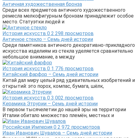
Античная художественная бронза
Среди всех предметов античного художественного
ремесла мелкофигурным бронзам принадлежит особое
место. Статуэтки людей и
История искусств
0
2 298 просмотров
Античное стекло – Семь дней истории
Среди памятников античного декоративно-прикладного
искусства изделиям из стекла уделяется сравнительно
небольшое внимание, а между
История искусств
0
1 776 просмотров
Китайский фарфор – Семь дней истории
Китай дал миру целый ряд удивительных изобретений и
открытий: это порох, компас, бумага, шёлк,
История искусств
0
3 002 просмотров
Керамика Этрурии – Семь дней истории
В первом тысячелетии до нашей эры на территории
Италии обитало множество племён, местных и
Российская Империя
0
2 972 просмотров
Иван Иванович Шувалов – Семь дней истории