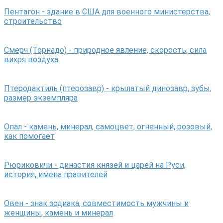
Пентагон - здание в США для военного министерства,
строительство
Смерч (Торнадо) - природное явление, скорость, сила
вихря воздуха
Птеродактиль (птерозавр) - крылатый динозавр, зубы,
размер экземпляра
Опал - камень, минерал, самоцвет, огненный, розовый,
как помогает
Рюриковичи - династия князей и царей на Руси,
история, имена правителей
Овен - знак зодиака, совместимость мужчины и
женщины, камень и минерал