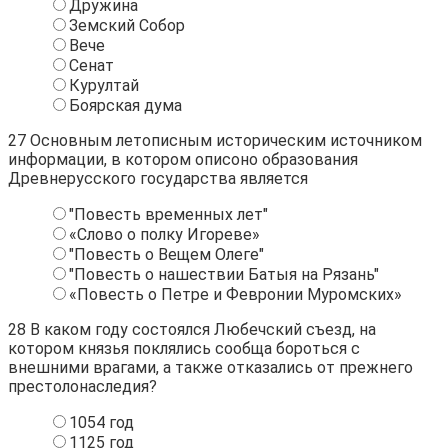
Дружина
Земский Собор
Вече
Сенат
Курултай
Боярская дума
27
Основным летописным историческим источником
информации, в котором описоно образования
Древнерусского государства является
"Повесть временных лет"
«Слово о полку Игореве»
"Повесть о Вещем Олеге"
"Повесть о нашествии Батыя на Рязань"
«Повесть о Петре и Февронии Муромских»
28
В каком году состоялся Любечский съезд, на
котором князья поклялись сообща бороться с
внешними врагами, а также отказались от прежнего
престолонаследия?
1054 год
1125 год