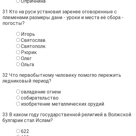
Опричнина
31
Кто на руси установил заренее оговоренные с
племенами размеры дани - уроки и места её сбора -
погосты?
Игорь
Святослав
Святополк
Рюрик
Олег
Ольга
32
Что первобытному человеку помогло пережить
ледниковый период?
овладение огнем
собирательство
изобретение металлических орудий
33
В каком году государственной религией в Волжской
булгарии стал Ислам?
622