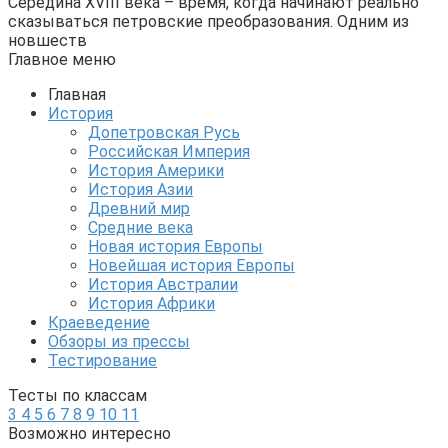
Середина XVIII века – время, когда начинают реально
сказываться петровские преобразования. Одним из
новшеств
Главное меню
Главная
История
Допетровская Русь
Российская Империя
История Америки
История Азии
Древний мир
Средние века
Новая история Европы
Новейшая история Европы
История Австралии
История Африки
Краеведение
Обзоры из прессы
Тестирование
Тесты по классам
3
4
5
6
7
8
9
10
11
Возможно интересно