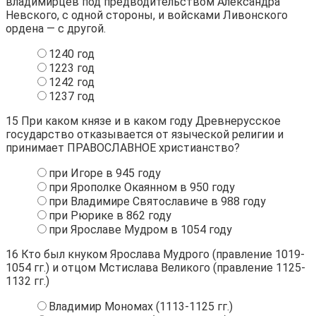
владимирцев под предводительством Александра
Невского, с одной стороны, и войсками Ливонского
ордена — с другой.
1240 год
1223 год
1242 год
1237 год
15
При каком князе и в каком году Древнерусское
государство отказывается от языческой религии и
принимает ПРАВОСЛАВНОЕ христианство?
при Игоре в 945 году
при Ярополке Окаянном в 950 году
при Владимире Святославиче в 988 году
при Рюрике в 862 году
при Ярославе Мудром в 1054 году
16
Кто был кнуком Ярослава Мудрого (правление 1019-
1054 гг.) и отцом Мстислава Великого (правление 1125-
1132 гг.)
Владимир Мономах (1113-1125 гг.)