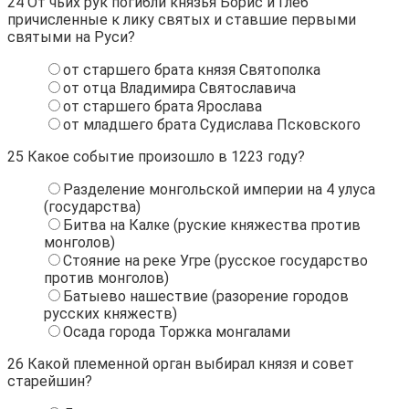
24
От чьих рук погибли князья Борис и Глеб
причисленные к лику святых и ставшие первыми
святыми на Руси?
от старшего брата князя Святополка
от отца Владимира Святославича
от старшего брата Ярослава
от младшего брата Судислава Псковского
25
Какое событие произошло в 1223 году?
Разделение монгольской империи на 4 улуса
(государства)
Битва на Калке (руские княжества против
монголов)
Стояние на реке Угре (русское государство
против монголов)
Батыево нашествие (разорение городов
русских княжеств)
Осада города Торжка монгалами
26
Какой племенной орган выбирал князя и совет
старейшин?