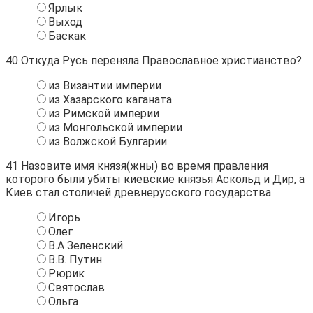
Ярлык
Выход
Баскак
40
Откуда Русь переняла Православное христианство?
из Византии империи
из Хазарского каганата
из Римской империи
из Монгольской империи
из Волжской Булгарии
41
Назовите имя князя(жны) во время правления
которого были убиты киевские князья Аскольд и Дир, а
Киев стал столичей древнерусского государства
Игорь
Олег
В.А Зеленский
В.В. Путин
Рюрик
Святослав
Ольга