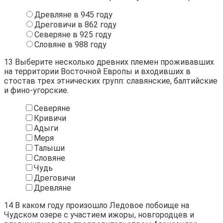
Древляне в 945 году
Дреговичи в 862 году
Северяне в 925 году
Словяне в 988 году
13
Выберите несколько древних племен проживавших
на территории Восточной Европы и входивших в
стостав трех этнических групп: славянские, балтийские
и фино-угорские.
Северяне
Кривичи
Адыги
Меря
Талыши
Словяне
Чудь
Дреговичи
Древляне
14
В каком году произошло Ледовое побоище на
Чудском озере с участием ижоры, новгородцев и