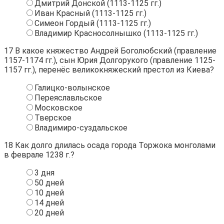
Дмитрий Донской (1113-1125 гг.)
Иван Красный (1113-1125 гг.)
Симеон Гордый (1113-1125 гг.)
Владимир Красносолнышко (1113-1125 гг.)
17
В какое княжество Андрей Боголюбский (правление
1157-1174 гг.), сын Юрия Долгорукого (правление 1125-
1157 гг.), перенёс великокняжеский престол из Киева?
Галицко-волынское
Переяславльское
Московское
Тверское
Владимиро-суздальское
18
Как долго длилась осада города Торжока монголами
в феврале 1238 г.?
3 дня
50 дней
10 дней
14 дней
20 дней