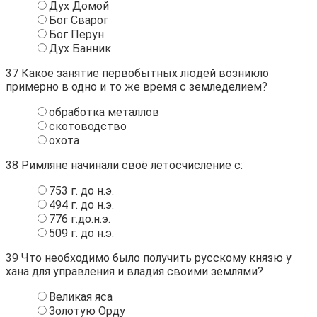
Дух Домой
Бог Сварог
Бог Перун
Дух Банник
37
Какое занятие первобытных людей возникло
примерно в одно и то же время с земледелием?
обработка металлов
скотоводство
охота
38
Римляне начинали своё летосчисление с:
753 г. до н.э.
494 г. до н.э.
776 г.до.н.э.
509 г. до н.э.
39
Что необходимо было получить русскому князю у
хана для управления и владия своими землями?
Великая яса
Золотую Орду