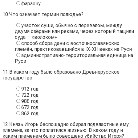
фараону
10
Что означает термин полюдье?
участок суши, обычно с перевалом, между
двумя озёрами или реками, через который тащили
суда — «волоком»
способ сбора дани с восточнославянских
племён, практиковавшийся в IX-XII веках на Руси
административно-территориальная единица на
Руси
11
В каком году было образовано Древнерусское
государство
912 год
722 год
988 год
672 год
862 год
12
Князь Игорь беспощадно обирал подвластные ему
племена, за что поплатился жизнью. В каком году и
каким племенем было совершено убийство Игоря?