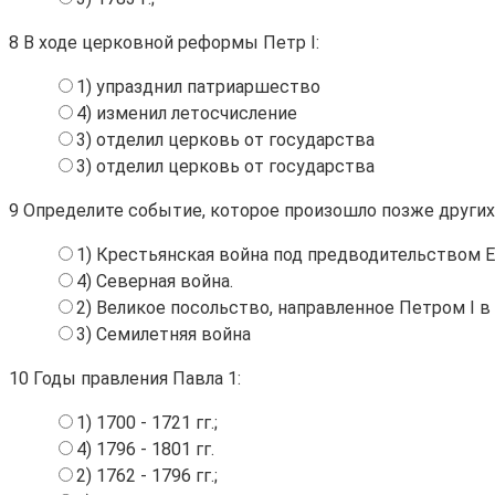
8
В ходе церковной реформы Петр I:
1) упразднил патриаршество
4) изменил летосчисление
3) отделил церковь от государства
3) отделил церковь от государства
9
Определите событие, которое произошло позже других
1) Крестьянская война под предводительством Е
4) Северная война.
2) Великое посольство, направленное Петром I 
3) Семилетняя война
10
Годы правления Павла 1:
1) 1700 - 1721 гг.;
4) 1796 - 1801 гг.
2) 1762 - 1796 гг.;