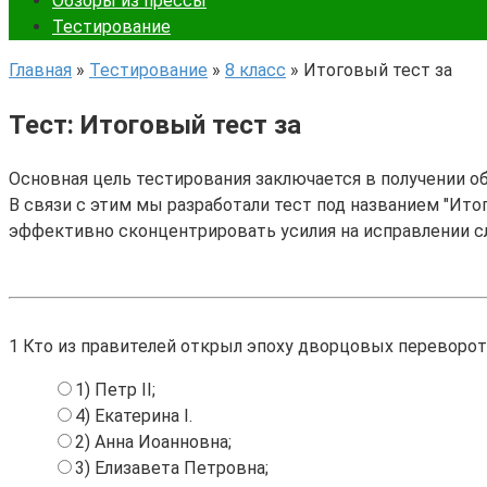
Обзоры из прессы
Тестирование
Главная
»
Тестирование
»
8 класс
»
Итоговый тест за
Тест: Итоговый тест за
Основная цель тестирования заключается в получении о
В связи с этим мы разработали тест под названием "Итог
эффективно сконцентрировать усилия на исправлении с
1
Кто из правителей открыл эпоху дворцовых переворо
1) Петр II;
4) Екатерина I.
2) Анна Иоанновна;
3) Елизавета Петровна;