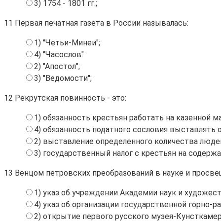
3) 1754 - 1801 гг.;
11
Первая печатная газета в России называлась:
1) "Четьи-Минеи";
4) "Часослов"
2) "Апостол";
3) "Ведомости";
12
Рекрутская повинность - это:
1) обязанность крестьян работать на казенной м
4) обязанность податного сословия выставлять
2) выставление определенного количества людей
3) государственный налог с крестьян на содержа
13
Венцом петровских преобразований в науке и просвещ
1) указ об учреждении Академии наук и художест
4) указ об организации государственной горно-
2) открытие первого русского музея-Кунсткаме