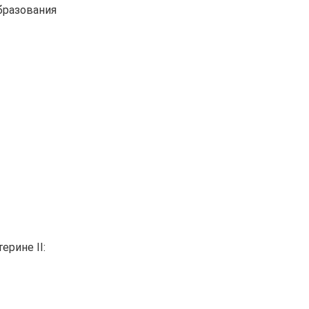
бразования
ерине II: