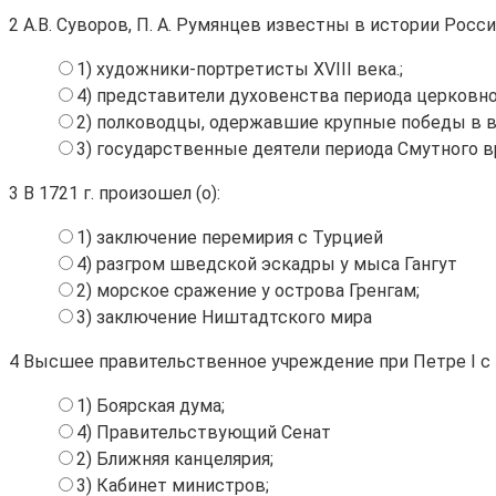
2
А.В. Суворов, П. А. Румянцев известны в истории Росси
1) художники-портретисты XVIII века.;
4) представители духовенства периода церковно
2) полководцы, одержавшие крупные победы в вой
3) государственные деятели периода Смутного в
3
В 1721 г. произошел (о):
1) заключение перемирия с Турцией
4) разгром шведской эскадры у мыса Гангут
2) морское сражение у острова Гренгам;
3) заключение Ништадтского мира
4
Высшее правительственное учреждение при Петре I с 1
1) Боярская дума;
4) Правительствующий Сенат
2) Ближняя канцелярия;
3) Кабинет министров;