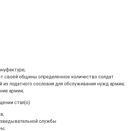
ануфактуре;
 от своей общины определенное количество солдат
 из податного сословия для обслуживания нужд армии;
ние армии;
ении стал(о):
в;
разведывательной службы
ры;