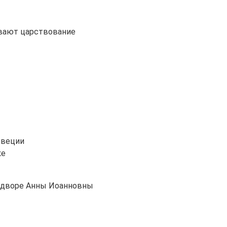
вают царствование
Швеции
ке
и дворе Анны Иоанновны