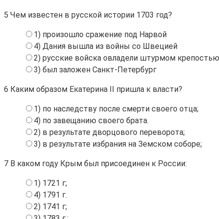
5
Чем известен в русской истории 1703 год?
1) произошло сражение под Нарвой
4) Дания вышла из войны со Швецией
2) русские войска овладели штурмом крепостью
3) был заложен Санкт-Петербург
6
Каким образом Екатерина II пришла к власти?
1) по наследству после смерти своего отца;
4) по завещанию своего брата.
2) в результате дворцового переворота;
3) в результате избрания на Земском соборе;
7
В каком году Крым был присоединен к России:
1) 1721 г;
4) 1791 г.
2) 1741 г;
3) 1783 г.;