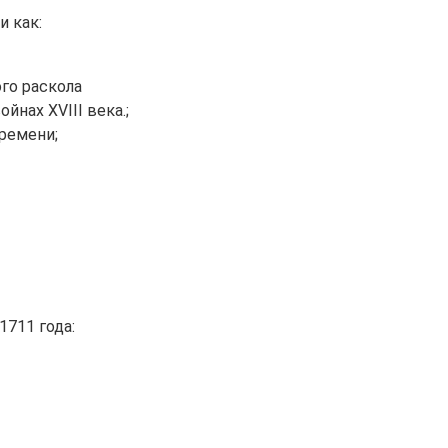
и как:
го раскола
нах XVIII века.;
ремени;
711 года: