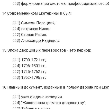
3) формирование системы профессионального о
14
Современником Екатерины II был:
1) Симеон Полоцкий;
4) патриарх Никон
2) Степан Разин;
3) Александр Радищев;
15
Эпоха дворцовых переворотов - это период:
1) 1700-1721 гг.;
4) 1796-1801 гг.
2) 1725-1762 гг.;
3) 1762-1796 гг.;
16
Главный документ, изданный в пользу дворян при Екат
1) указ о единонаследии;
4) "Жалованная грамота дворянству".
2) Табель о рангах;